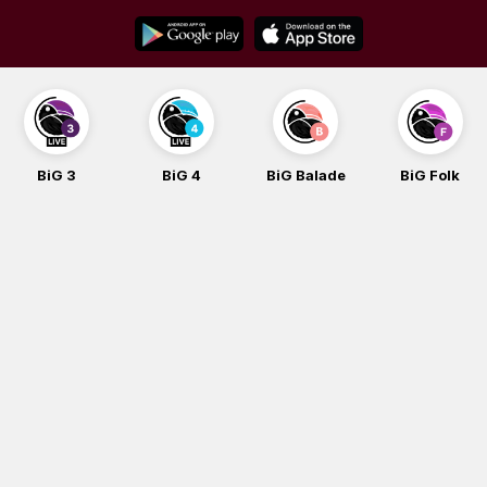
Skip
to
content
BiG 3
BiG 4
BiG Balade
BiG Folk