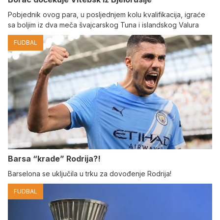
Pobjednik ovog para, u posljednjem kolu kvalifikacija, igraće
sa boljim iz dva meča švajcarskog Tuna i islandskog Valura
FUDBAL
Barsa “krade” Rodrija?!
Barselona se uključila u trku za dovođenje Rodrija!
FUDBAL