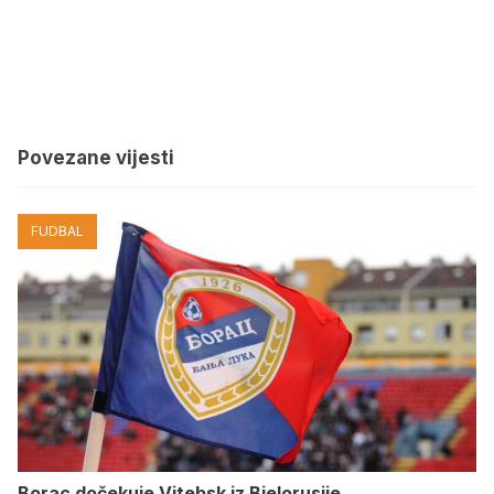
Povezane vijesti
FUDBAL
Borac dočekuje Vitebsk iz Bjelorusije