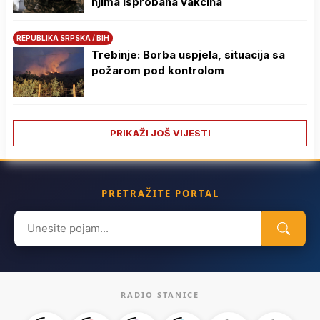
njima isprobana vakcina
REPUBLIKA SRPSKA / BIH
Trebinje: Borba uspjela, situacija sa
požarom pod kontrolom
PRIKAŽI JOŠ VIJESTI
PRETRAŽITE PORTAL
Search
for:
RADIO STANICE