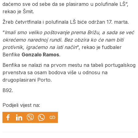
daćemo sve od sebe da se plasiramo u polufinale LŠ”,
rekao je Šmit.
Žreb četvrtfinala i polufinala LŠ biće održan 17. marta.
“
Imali smo veliko poštovanje prema Brižu, a sada se već
okrećemo narednoj rundi. Bez obzira ko će nam biti
protivnik, igraćemo na isti način
“, rekao je fudbaler
Benfike
Gonzalo Ramos
.
Benfika se nalazi na prvom mestu na tabeli portugalskog
prvenstva sa osam bodova više u odnosu na
drugoplasirani Porto.
B92.
Podijeli vijest na: