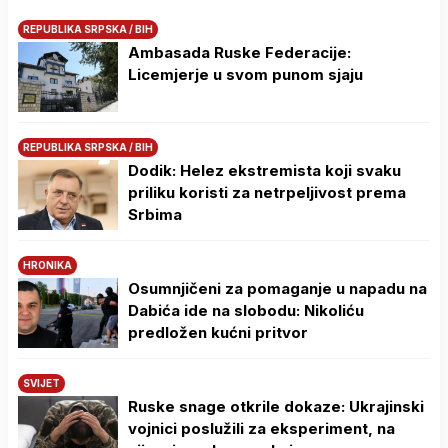
REPUBLIKA SRPSKA / BIH
Ambasada Ruske Federacije:
Licemjerje u svom punom sjaju
REPUBLIKA SRPSKA / BIH
Dodik: Helez ekstremista koji svaku
priliku koristi za netrpeljivost prema
Srbima
HRONIKA
Osumnjičeni za pomaganje u napadu na
Dabića ide na slobodu: Nikoliću
predložen kućni pritvor
SVIJET
Ruske snage otkrile dokaze: Ukrajinski
vojnici poslužili za eksperiment, na