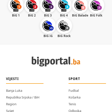
BiG 1
BiG 2
BiG 3
BiG 4
BiG Balade
BiG Folk
BiG iG
BiG Rock
VIJESTI
SPORT
Banja Luka
Fudbal
Republika Srpska / BiH
Košarka
Region
Tenis
Svijet
Odbojka