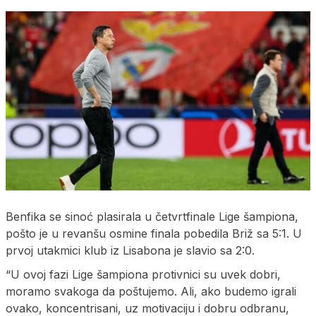
Benfika se sinoć plasirala u četvrtfinale Lige šampiona,
pošto je u revanšu osmine finala pobedila Briž sa 5:1. U
prvoj utakmici klub iz Lisabona je slavio sa 2:0.
“U ovoj fazi Lige šampiona protivnici su uvek dobri,
moramo svakoga da poštujemo. Ali, ako budemo igrali
ovako, koncentrisani, uz motivaciju i dobru odbranu,