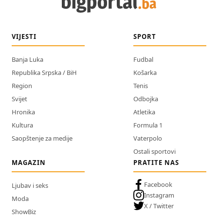
VIJESTI
SPORT
Banja Luka
Fudbal
Republika Srpska / BiH
Košarka
Region
Tenis
Svijet
Odbojka
Hronika
Atletika
Kultura
Formula 1
Saopštenje za medije
Vaterpolo
Ostali sportovi
MAGAZIN
PRATITE NAS
Facebook
Ljubav i seks
Instagram
Moda
X / Twitter
ShowBiz