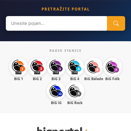
PRETRAŽITE PORTAL
Search
for:
RADIO STANICE
BiG 1
BiG 2
BiG 3
BiG 4
BiG Balade
BiG Folk
BiG iG
BiG Rock