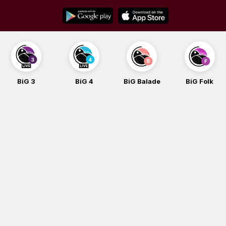
Skip
to
content
BiG 3
BiG 4
BiG Balade
BiG Folk