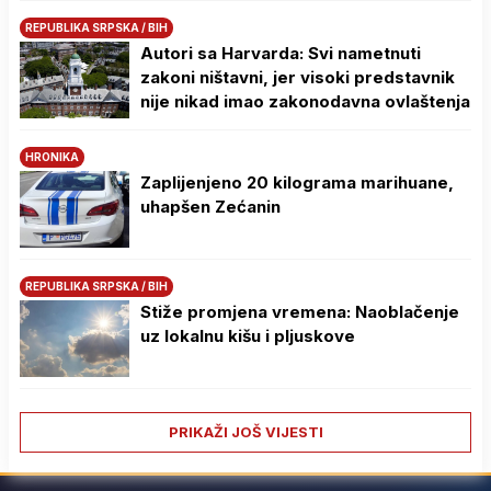
REPUBLIKA SRPSKA / BIH
Autori sa Harvarda: Svi nametnuti
zakoni ništavni, jer visoki predstavnik
nije nikad imao zakonodavna ovlaštenja
HRONIKA
Zaplijenjeno 20 kilograma marihuane,
uhapšen Zećanin
REPUBLIKA SRPSKA / BIH
Stiže promjena vremena: Naoblačenje
uz lokalnu kišu i pljuskove
PRIKAŽI JOŠ VIJESTI