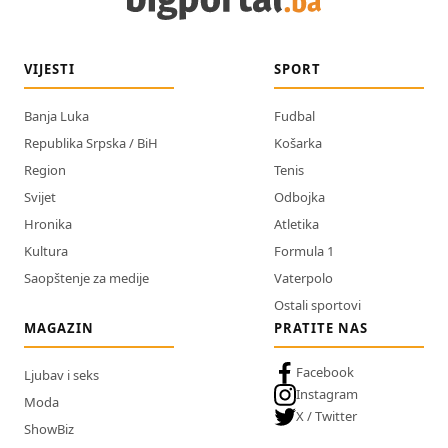
VIJESTI
SPORT
Banja Luka
Fudbal
Republika Srpska / BiH
Košarka
Region
Tenis
Svijet
Odbojka
Hronika
Atletika
Kultura
Formula 1
Saopštenje za medije
Vaterpolo
Ostali sportovi
MAGAZIN
PRATITE NAS
Facebook
Ljubav i seks
Instagram
Moda
X / Twitter
ShowBiz