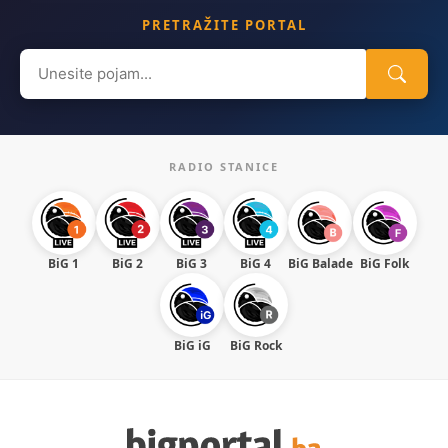
PRETRAŽITE PORTAL
Search
for:
RADIO STANICE
BiG 1
BiG 2
BiG 3
BiG 4
BiG Balade
BiG Folk
BiG iG
BiG Rock