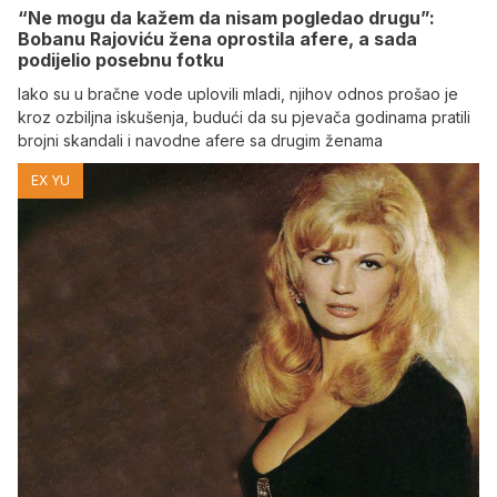
“Ne mogu da kažem da nisam pogledao drugu”:
Bobanu Rajoviću žena oprostila afere, a sada
podijelio posebnu fotku
Iako su u bračne vode uplovili mladi, njihov odnos prošao je
kroz ozbiljna iskušenja, budući da su pjevača godinama pratili
brojni skandali i navodne afere sa drugim ženama
EX YU