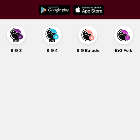
Skip
to
content
BiG 3
BiG 4
BiG Balade
BiG Folk