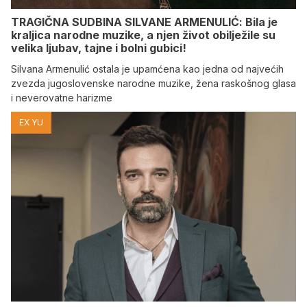
TRAGIČNA SUDBINA SILVANE ARMENULIĆ: Bila je
kraljica narodne muzike, a njen život obilježile su
velika ljubav, tajne i bolni gubici!
Silvana Armenulić ostala je upamćena kao jedna od najvećih
zvezda jugoslovenske narodne muzike, žena raskošnog glasa
i neverovatne harizme
EX YU