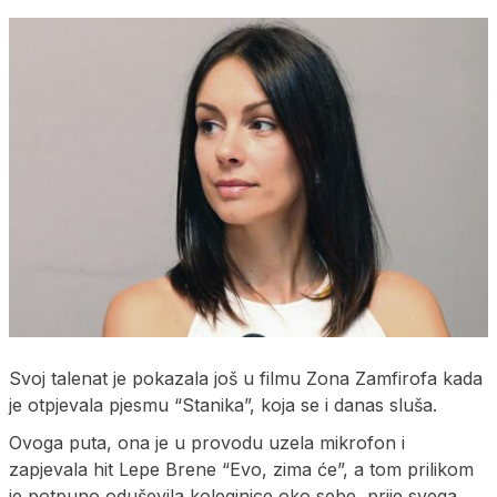
Svoj talenat je pokazala još u filmu Zona Zamfirofa kada
je otpjevala pjesmu “Stanika”, koja se i danas sluša.
Ovoga puta, ona je u provodu uzela mikrofon i
zapjevala hit Lepe Brene “Evo, zima će”, a tom prilikom
je potpuno oduševila koleginice oko sebe, prije svega