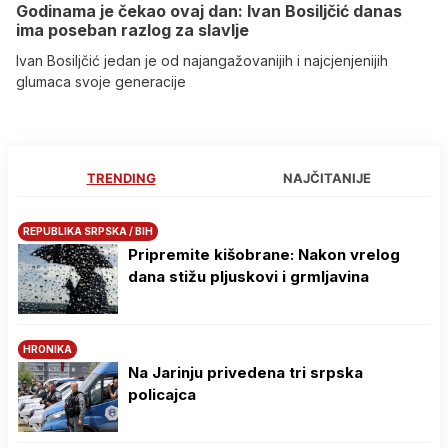
Godinama je čekao ovaj dan: Ivan Bosiljčić danas
ima poseban razlog za slavlje
Ivan Bosiljčić jedan je od najangažovanijih i najcjenjenijih
glumaca svoje generacije
TRENDING
NAJČITANIJE
REPUBLIKA SRPSKA / BIH
Pripremite kišobrane: Nakon vrelog
dana stižu pljuskovi i grmljavina
HRONIKA
Na Јarinju privedena tri srpska
policajca