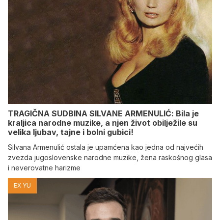
TRAGIČNA SUDBINA SILVANE ARMENULIĆ: Bila je
kraljica narodne muzike, a njen život obilježile su
velika ljubav, tajne i bolni gubici!
Silvana Armenulić ostala je upamćena kao jedna od najvećih
zvezda jugoslovenske narodne muzike, žena raskošnog glasa
i neverovatne harizme
EX YU