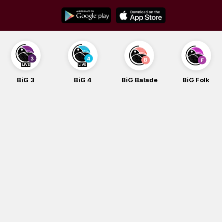
Skip
to
content
BiG 4
BiG Balade
BiG Folk
BiG iG