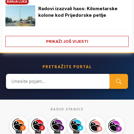
BANJA LUKA
Radovi izazvali haos: Kilometarske
kolone kod Prijedorske petlje
PRIKAŽI JOŠ VIJESTI
PRETRAŽITE PORTAL
Search
for:
RADIO STANICE