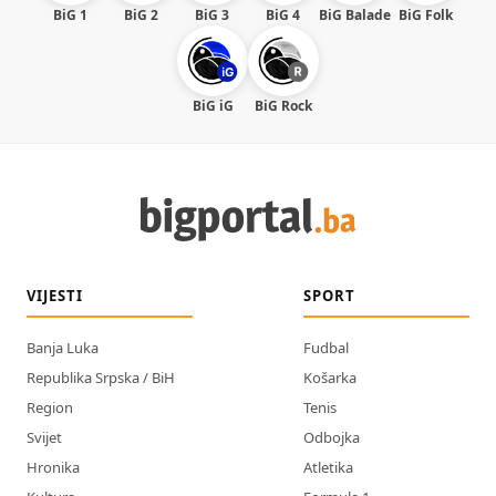
BiG 1
BiG 2
BiG 3
BiG 4
BiG Balade
BiG Folk
BiG iG
BiG Rock
VIJESTI
SPORT
Banja Luka
Fudbal
Republika Srpska / BiH
Košarka
Region
Tenis
Svijet
Odbojka
Hronika
Atletika