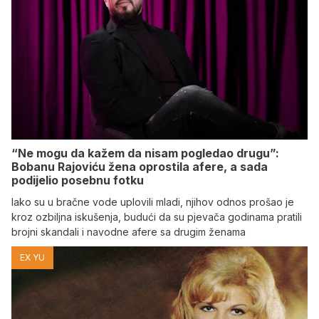
“Ne mogu da kažem da nisam pogledao drugu”:
Bobanu Rajoviću žena oprostila afere, a sada
podijelio posebnu fotku
Iako su u bračne vode uplovili mladi, njihov odnos prošao je
kroz ozbiljna iskušenja, budući da su pjevača godinama pratili
brojni skandali i navodne afere sa drugim ženama
EX YU