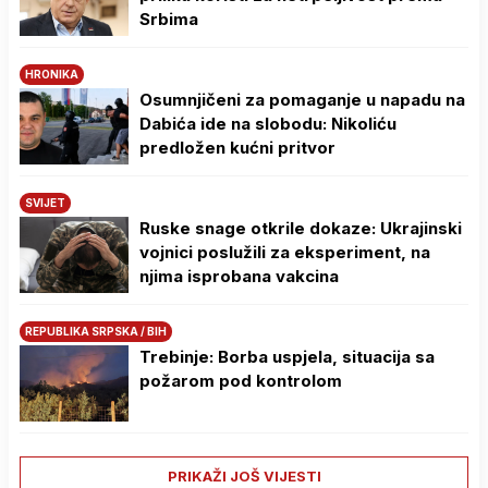
Srbima
HRONIKA
Osumnjičeni za pomaganje u napadu na
Dabića ide na slobodu: Nikoliću
predložen kućni pritvor
SVIJET
Ruske snage otkrile dokaze: Ukrajinski
vojnici poslužili za eksperiment, na
njima isprobana vakcina
REPUBLIKA SRPSKA / BIH
Trebinje: Borba uspjela, situacija sa
požarom pod kontrolom
PRIKAŽI JOŠ VIJESTI