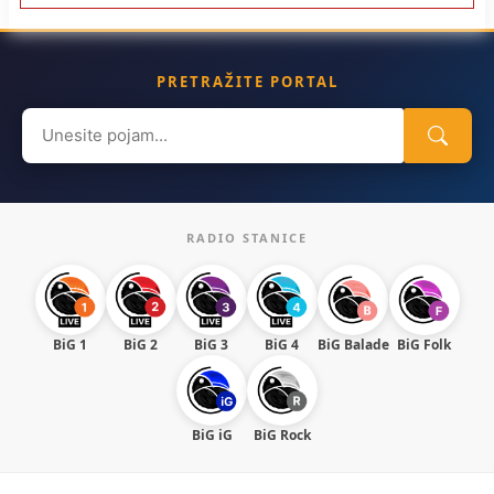
PRETRAŽITE PORTAL
Search
for:
RADIO STANICE
BiG 1
BiG 2
BiG 3
BiG 4
BiG Balade
BiG Folk
BiG iG
BiG Rock