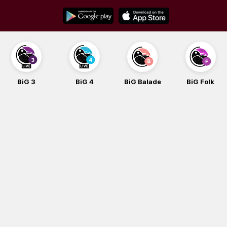
Skip
to
content
BiG 3
BiG 4
BiG Balade
BiG Folk