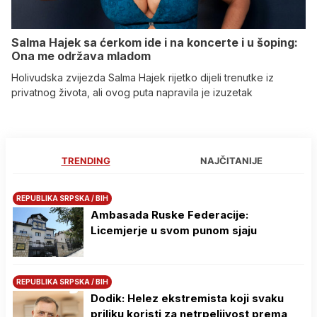
Salma Hajek sa ćerkom ide i na koncerte i u šoping:
Ona me održava mladom
Holivudska zvijezda Salma Hajek rijetko dijeli trenutke iz
privatnog života, ali ovog puta napravila je izuzetak
TRENDING
NAJČITANIJE
REPUBLIKA SRPSKA / BIH
Ambasada Ruske Federacije:
Licemjerje u svom punom sjaju
REPUBLIKA SRPSKA / BIH
Dodik: Helez ekstremista koji svaku
priliku koristi za netrpeljivost prema