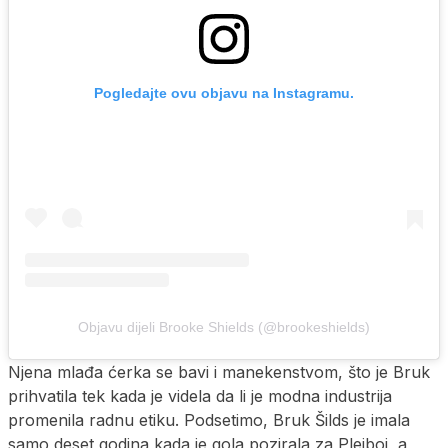
Pogledajte ovu objavu na Instagramu.
Objavu dijeli Brooke Shields (@brookeshields)
Njena mlađa ćerka se bavi i manekenstvom, što je Bruk
prihvatila tek kada je videla da li je modna industrija
promenila radnu etiku. Podsetimo, Bruk Šilds je imala
samo deset godina kada je gola pozirala za Plejboj, a