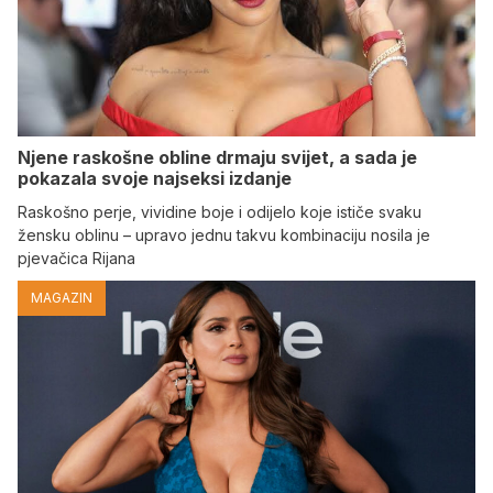
Njene raskošne obline drmaju svijet, a sada je
pokazala svoje najseksi izdanje
Raskošno perje, vividine boje i odijelo koje ističe svaku
žensku oblinu – upravo jednu takvu kombinaciju nosila je
pjevačica Rijana
MAGAZIN