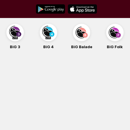
Skip
to
content
BiG 3
BiG 4
BiG Balade
BiG Folk