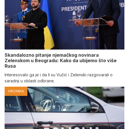
Skandalozno pitanje njemačkog novinara
Zelenskom u Beogradu: Kako da ubijemo što više
Rusa
Interesovalo ga je i da li su Vučić i Zelenski razgovarali o
saradnji u oblasti odbrane.
HRONIKA