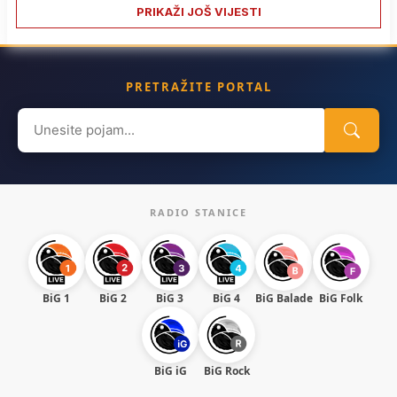
PRIKAŽI JOŠ VIJESTI
PRETRAŽITE PORTAL
Search
for:
RADIO STANICE
BiG 1
BiG 2
BiG 3
BiG 4
BiG Balade
BiG Folk
BiG iG
BiG Rock