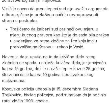
zdravstvenog stanja Trajkovića.
Vasić je naveo da prvostepeni sud nije uvažio argumente
odbrane, čime je prekršeno načelo ravnopravsnoti
strana u postupku.
Tražićemo da žalbeni sud preinači ovu mjeru u
mjeru kućnog pritvora kao što je do sada bila praksa
u suđenjima za ratne zločine za lica koja imaju
prebivalište na Kosovu – rekao je Vasić.
Naveo je da je uputio na to da krivično djelo ratog
zločnina ne spada u najteža krivična djela, jer jenajveća
kazna 15 godina, dok je najviši stepen kazne 25 godina,
što znači da je kazna 10 godina ispod zakonskog
maksimuma.
Kosovska policija uhapsila je 15. decembra Slađana
Trajkovića, bivšeg policajca, pod sumnjom da je počinio
ratni zločin 1999. godine.