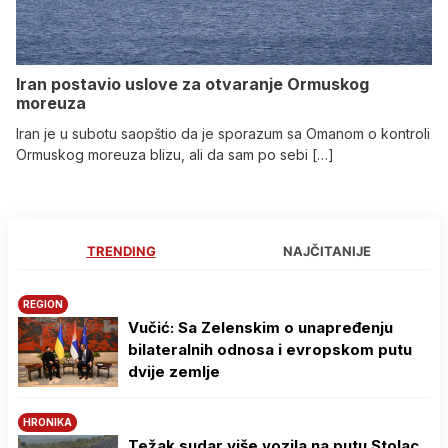
Iran postavio uslove za otvaranje Ormuskog
moreuza
Iran je u subotu saopštio da je sporazum sa Omanom o kontroli
Ormuskog moreuza blizu, ali da sam po sebi […]
TRENDING
NAJČITANIJE
REGION
Vučić: Sa Zelenskim o unapređenju
bilateralnih odnosa i evropskom putu
dvije zemlje
HRONIKA
Težak sudar više vozila na putu Stolac