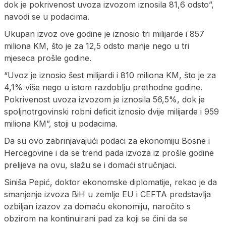
dok je pokrivenost uvoza izvozom iznosila 81,6 odsto”,
navodi se u podacima.
Ukupan izvoz ove godine je iznosio tri milijarde i 857
miliona KM, što je za 12,5 odsto manje nego u tri
mjeseca prošle godine.
“Uvoz je iznosio šest milijardi i 810 miliona KM, što je za
4,1% više nego u istom razdoblju prethodne godine.
Pokrivenost uvoza izvozom je iznosila 56,5%, dok je
spoljnotrgovinski robni deficit iznosio dvije milijarde i 959
miliona KM”, stoji u podacima.
Da su ovo zabrinjavajući podaci za ekonomiju Bosne i
Hercegovine i da se trend pada izvoza iz prošle godine
prelijeva na ovu, slažu se i domaći stručnjaci.
Siniša Pepić, doktor ekonomske diplomatije, rekao je da
smanjenje izvoza BiH u zemlje EU i CEFTA predstavlja
ozbiljan izazov za domaću ekonomiju, naročito s
obzirom na kontinuirani pad za koji se čini da se