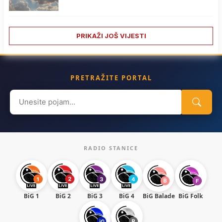
PRIKAŽI JOŠ VIJESTI
PRETRAŽITE PORTAL
Search
for:
RADIO STANICE
BiG 1
BiG 2
BiG 3
BiG 4
BiG Balade
BiG Folk