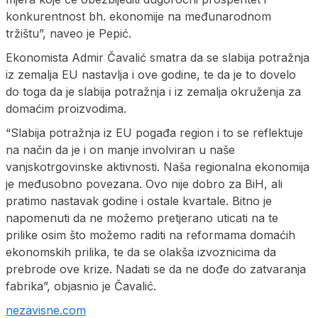
konkurentnost bh. ekonomije na međunarodnom
tržištu”, naveo je Pepić.
Ekonomista Admir Čavalić smatra da se slabija potražnja
iz zemalja EU nastavlja i ove godine, te da je to dovelo
do toga da je slabija potražnja i iz zemalja okruženja za
domaćim proizvodima.
“Slabija potražnja iz EU pogađa region i to se reflektuje
na način da je i on manje involviran u naše
vanjskotrgovinske aktivnosti. Naša regionalna ekonomija
je međusobno povezana. Ovo nije dobro za BiH, ali
pratimo nastavak godine i ostale kvartale. Bitno je
napomenuti da ne možemo pretjerano uticati na te
prilike osim što možemo raditi na reformama domaćih
ekonomskih prilika, te da se olakša izvoznicima da
prebrode ove krize. Nadati se da ne dođe do zatvaranja
fabrika”, objasnio je Čavalić.
nezavisne.com