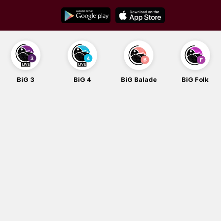
Skip
to
content
BiG 3
BiG 4
BiG Balade
BiG Folk