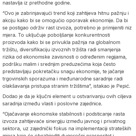
nastavlja iz prethodne godine.
“Ovo je zabrinjavajući trend koji zahtijeva hitnu pažnju i
akciju kako bi se omogućio oporavak ekonomije. Da bi
se postigao održiv rast izvoza, potrebno je primijeniti niz
mjera. To uključuje poboljšanje konkurentnosti
proizvoda kako bi se privukla pažnja na globalnom
tržištu, diversifikaciju izvoznih tržišta radi smanjenja
rizika od ekonomske zavisnosti o određenim regijama,
podršku malim i srednjim preduzećima koja često
predstavljaju pokretačku snagu ekonomije, te jačanje
trgovinskih sporazuma i međunarodne saradnje radi
olakšavanja pristupa stranim tržištima”, istakao je Pepić.
Dodao je da je ključni element u ostvarivanju ovih ciljeva
saradnja između vlasti i poslovne zajednice.
“Ojačavanje ekonomske stabilnosti i podsticanje rasta
izvoza zahtijevaće sinergiju između javnog i privatnog
sektora, uz zajednički fokus na implementaciji strateških
mjera koje će obezbijediti dugoročni prosperitet i