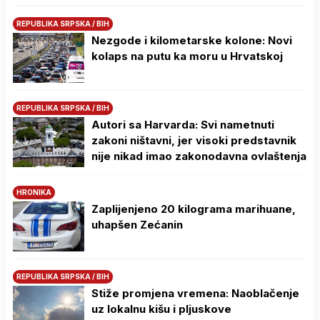
REPUBLIKA SRPSKA / BIH
Nezgode i kilometarske kolone: Novi
kolaps na putu ka moru u Hrvatskoj
REPUBLIKA SRPSKA / BIH
Autori sa Harvarda: Svi nametnuti
zakoni ništavni, jer visoki predstavnik
nije nikad imao zakonodavna ovlaštenja
HRONIKA
Zaplijenjeno 20 kilograma marihuane,
uhapšen Zećanin
REPUBLIKA SRPSKA / BIH
Stiže promjena vremena: Naoblačenje
uz lokalnu kišu i pljuskove