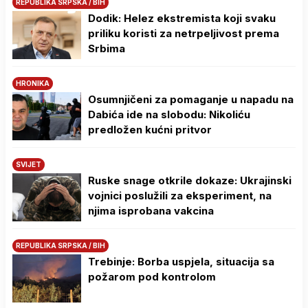
REPUBLIKA SRPSKA / BIH
Dodik: Helez ekstremista koji svaku
priliku koristi za netrpeljivost prema
Srbima
HRONIKA
Osumnjičeni za pomaganje u napadu na
Dabića ide na slobodu: Nikoliću
predložen kućni pritvor
SVIJET
Ruske snage otkrile dokaze: Ukrajinski
vojnici poslužili za eksperiment, na
njima isprobana vakcina
REPUBLIKA SRPSKA / BIH
Trebinje: Borba uspjela, situacija sa
požarom pod kontrolom