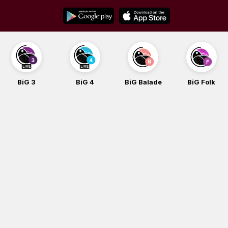
Skip
to
content
BiG 3
BiG 4
BiG Balade
BiG Folk