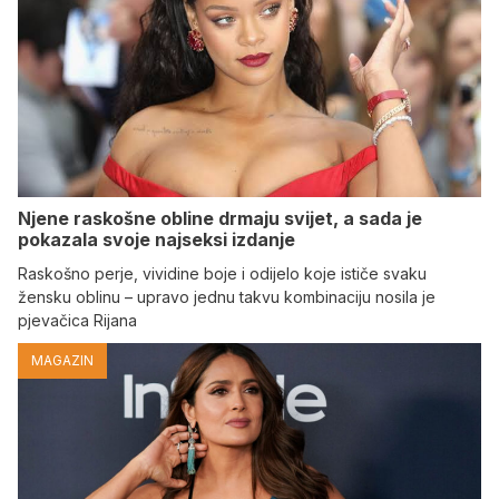
Njene raskošne obline drmaju svijet, a sada je
pokazala svoje najseksi izdanje
Raskošno perje, vividine boje i odijelo koje ističe svaku
žensku oblinu – upravo jednu takvu kombinaciju nosila je
pjevačica Rijana
MAGAZIN