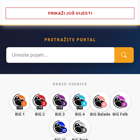
PRIKAŽI JOŠ VIJESTI
PRETRAŽITE PORTAL
Search
for:
RADIO STANICE
BiG 1
BiG 2
BiG 3
BiG 4
BiG Balade
BiG Folk
BiG iG
BiG Rock