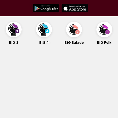
Skip
to
content
BiG 3
BiG 4
BiG Balade
BiG Folk