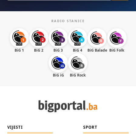
RADIO STANICE
BiG 1
BiG 2
BiG 3
BiG 4
BiG Balade
BiG Folk
BiG iG
BiG Rock
VIJESTI
SPORT