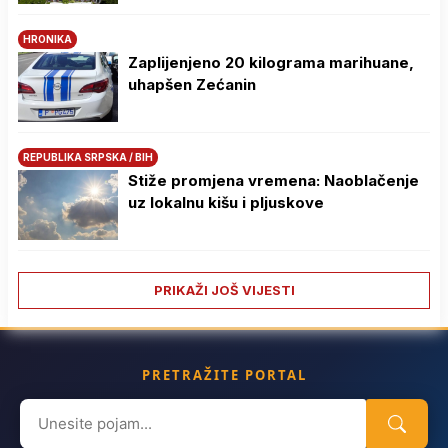
HRONIKA
Zaplijenjeno 20 kilograma marihuane,
uhapšen Zećanin
REPUBLIKA SRPSKA / BIH
Stiže promjena vremena: Naoblačenje
uz lokalnu kišu i pljuskove
PRIKAŽI JOŠ VIJESTI
PRETRAŽITE PORTAL
Search
for: