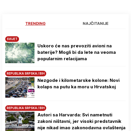
TRENDING
NAJČITANIJE
SVIJET
Uskoro će nas prevoziti avioni na
baterije? Mogli bi da lete na veoma
popularnim relacijama
REPUBLIKA SRPSKA / BIH
Nezgode i kilometarske kolone: Novi
kolaps na putu ka moru u Hrvatskoj
REPUBLIKA SRPSKA / BIH
Autori sa Harvarda: Svi nametnuti
zakoni ništavni, jer visoki predstavnik
nije nikad imao zakonodavna ovlaštenja