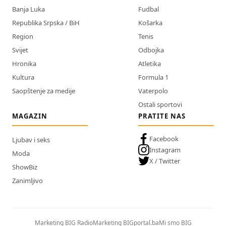
Banja Luka
Fudbal
Republika Srpska / BiH
Košarka
Region
Tenis
Svijet
Odbojka
Hronika
Atletika
Kultura
Formula 1
Saopštenje za medije
Vaterpolo
Ostali sportovi
MAGAZIN
PRATITE NAS
Facebook
Ljubav i seks
Instagram
Moda
X / Twitter
ShowBiz
Zanimljivo
Marketing BIG Radio
Marketing BIGportal.ba
Mi smo BIG