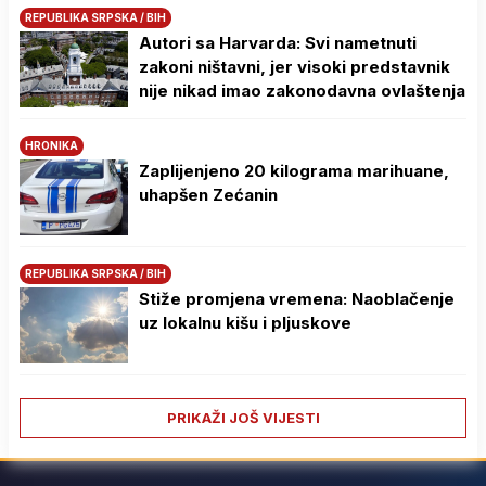
REPUBLIKA SRPSKA / BIH
Autori sa Harvarda: Svi nametnuti
zakoni ništavni, jer visoki predstavnik
nije nikad imao zakonodavna ovlaštenja
HRONIKA
Zaplijenjeno 20 kilograma marihuane,
uhapšen Zećanin
REPUBLIKA SRPSKA / BIH
Stiže promjena vremena: Naoblačenje
uz lokalnu kišu i pljuskove
PRIKAŽI JOŠ VIJESTI