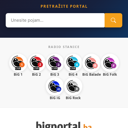
PRETRAŽITE PORTAL
Search
for:
RADIO STANICE
BiG 1
BiG 2
BiG 3
BiG 4
BiG Balade
BiG Folk
BiG iG
BiG Rock