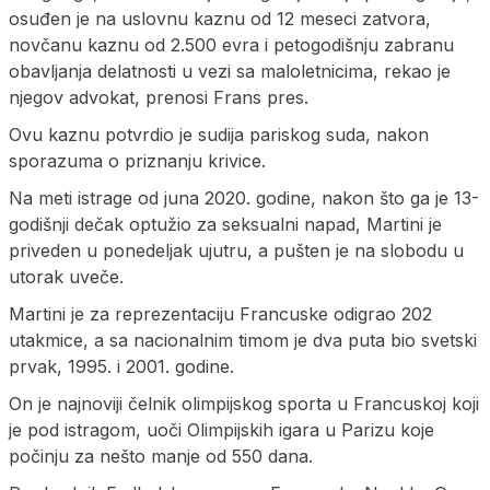
osuđen je na uslovnu kaznu od 12 meseci zatvora,
novčanu kaznu od 2.500 evra i petogodišnju zabranu
obavljanja delatnosti u vezi sa maloletnicima, rekao je
njegov advokat, prenosi Frans pres.
Ovu kaznu potvrdio je sudija pariskog suda, nakon
sporazuma o priznanju krivice.
Na meti istrage od juna 2020. godine, nakon što ga je 13-
godišnji dečak optužio za seksualni napad, Martini je
priveden u ponedeljak ujutru, a pušten je na slobodu u
utorak uveče.
Martini je za reprezentaciju Francuske odigrao 202
utakmice, a sa nacionalnim timom je dva puta bio svetski
prvak, 1995. i 2001. godine.
On je najnoviji čelnik olimpijskog sporta u Francuskoj koji
je pod istragom, uoči Olimpijskih igara u Parizu koje
počinju za nešto manje od 550 dana.