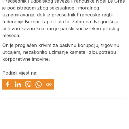
Predsednik Fudbalskog saveza Francuske Noel Le Grae
je pod istragom zbog seksualnog i moralnog
uznemiravanja, dok je predsednik Francuske ragbi
federacije Bernar Laport uložio žalbu na dvogodišnju
uslovnu kaznu koju mu je pariski sud izrekao prošlog
meseca.
On je proglašen krivim za pasivnu korupciju, trgovinu
uticajem, nezakonito uzimanje kamata i zloupotrebu
korporativne imovine.
Podijeli vijest na: