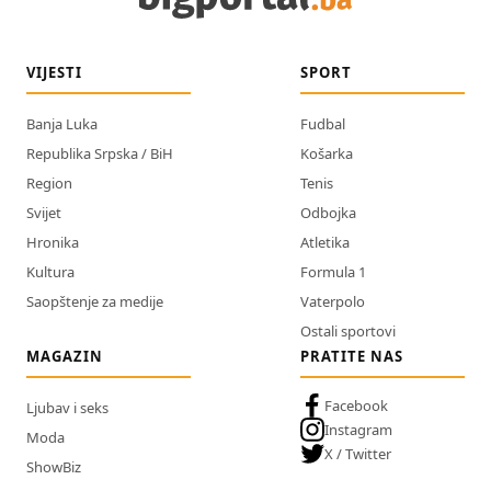
VIJESTI
SPORT
Banja Luka
Fudbal
Republika Srpska / BiH
Košarka
Region
Tenis
Svijet
Odbojka
Hronika
Atletika
Kultura
Formula 1
Saopštenje za medije
Vaterpolo
Ostali sportovi
MAGAZIN
PRATITE NAS
Facebook
Ljubav i seks
Instagram
Moda
X / Twitter
ShowBiz