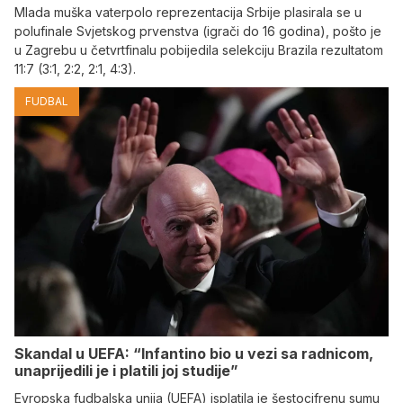
Mlada muška vaterpolo reprezentacija Srbije plasirala se u
polufinale Svjetskog prvenstva (igrači do 16 godina), pošto je
u Zagrebu u četvrtfinalu pobijedila selekciju Brazila rezultatom
11:7 (3:1, 2:2, 2:1, 4:3).
FUDBAL
Skandal u UEFA: “Infantino bio u vezi sa radnicom,
unaprijedili je i platili joj studije”
Evropska fudbalska unija (UEFA) isplatila je šestocifrenu sumu