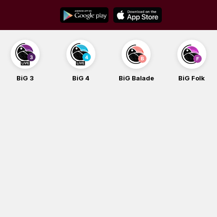
Skip
to
content
BiG 3
BiG 4
BiG Balade
BiG Folk