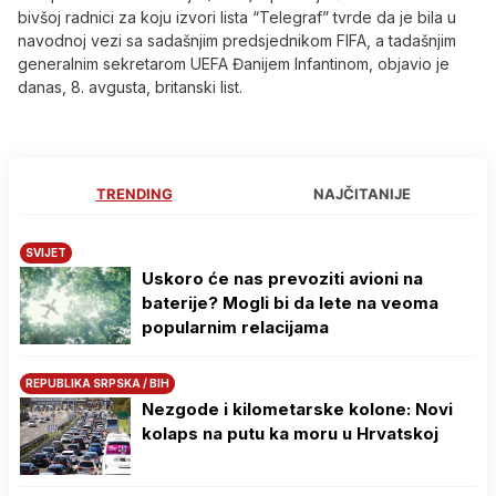
bivšoj radnici za koju izvori lista “Telegraf” tvrde da je bila u
navodnoj vezi sa sadašnjim predsjednikom FIFA, a tadašnjim
generalnim sekretarom UEFA Đanijem Infantinom, objavio je
danas, 8. avgusta, britanski list.
TRENDING
NAJČITANIJE
SVIJET
Uskoro će nas prevoziti avioni na
baterije? Mogli bi da lete na veoma
popularnim relacijama
REPUBLIKA SRPSKA / BIH
Nezgode i kilometarske kolone: Novi
kolaps na putu ka moru u Hrvatskoj