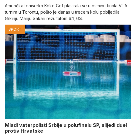
Američka teniserka Koko Gof plasirala se u osminu finala VTA
turnira u Torontu, pošto je danas u trećem kolu pobijedila
Grkinju Mariju Sakari rezultatom 6:1, 6:4.
SPORT
Mladi vaterpolisti Srbije u polufinalu SP, slijedi duel
protiv Hrvatske