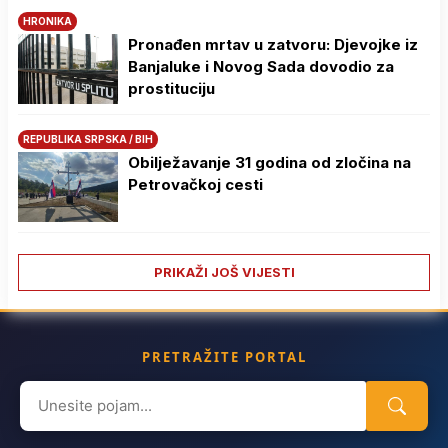
HRONIKA
Pronađen mrtav u zatvoru: Djevojke iz
Banjaluke i Novog Sada dovodio za
prostituciju
REPUBLIKA SRPSKA / BIH
Obilježavanje 31 godina od zločina na
Petrovačkoj cesti
PRIKAŽI JOŠ VIJESTI
PRETRAŽITE PORTAL
Search
for: