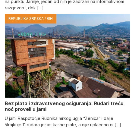
na punktu Јarinje, jedan od njih je zadržan na informativnom
razgovoru, dok […]
REPUBLIKA SRPSKA / BIH
Bez plata i zdravstvenog osiguranja: Rudari treću
noć proveli u jami
U jami Raspotočje Rudnika mrkog uglja “Zenica” i dalje
štrajkuje 11 rudara jer im kasne plate, a nije uplaćeno ni […]