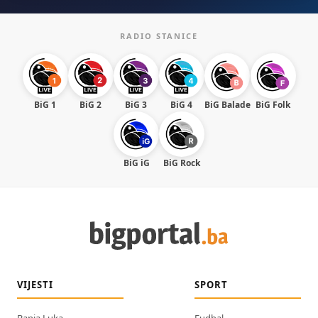
RADIO STANICE
BiG 1
BiG 2
BiG 3
BiG 4
BiG Balade
BiG Folk
BiG iG
BiG Rock
VIJESTI
SPORT
Banja Luka
Fudbal