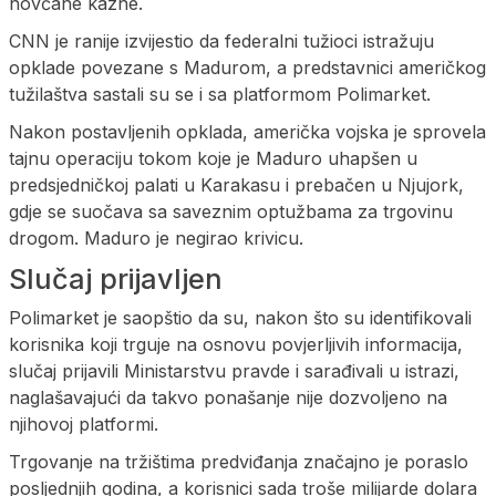
novčane kazne.
CNN je ranije izvijestio da federalni tužioci istražuju
opklade povezane s Madurom, a predstavnici američkog
tužilaštva sastali su se i sa platformom Polimarket.
Nakon postavljenih opklada, američka vojska je sprovela
tajnu operaciju tokom koje je Maduro uhapšen u
predsjedničkoj palati u Karakasu i prebačen u Njujork,
gdje se suočava sa saveznim optužbama za trgovinu
drogom. Maduro je negirao krivicu.
Slučaj prijavljen
Polimarket je saopštio da su, nakon što su identifikovali
korisnika koji trguje na osnovu povjerljivih informacija,
slučaj prijavili Ministarstvu pravde i sarađivali u istrazi,
naglašavajući da takvo ponašanje nije dozvoljeno na
njihovoj platformi.
Trgovanje na tržištima predviđanja značajno je poraslo
posljednjih godina, a korisnici sada troše milijarde dolara