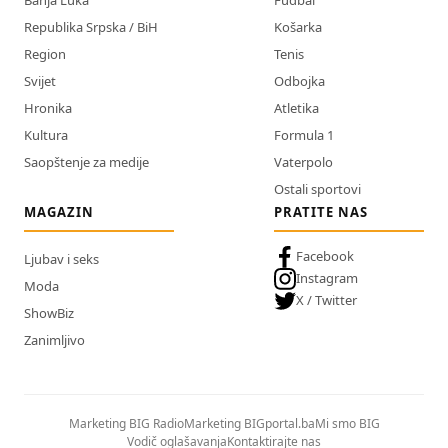
Republika Srpska / BiH
Košarka
Region
Tenis
Svijet
Odbojka
Hronika
Atletika
Kultura
Formula 1
Saopštenje za medije
Vaterpolo
Ostali sportovi
MAGAZIN
PRATITE NAS
Facebook
Ljubav i seks
Instagram
Moda
X / Twitter
ShowBiz
Zanimljivo
Marketing BIG Radio
Marketing BIGportal.ba
Mi smo BIG
Vodič oglašavanja
Kontaktirajte nas