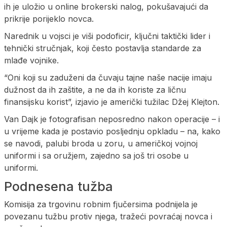
ih je uložio u online brokerski nalog, pokušavajući da
prikrije porijeklo novca.
Narednik u vojsci je viši podoficir, ključni taktički lider i
tehnički stručnjak, koji često postavlja standarde za
mlađe vojnike.
“Oni koji su zaduženi da čuvaju tajne naše nacije imaju
dužnost da ih zaštite, a ne da ih koriste za ličnu
finansijsku korist”, izjavio je američki tužilac Džej Klejton.
Van Dajk je fotografisan neposredno nakon operacije – i
u vrijeme kada je postavio posljednju opkladu – na, kako
se navodi, palubi broda u zoru, u američkoj vojnoj
uniformi i sa oružjem, zajedno sa još tri osobe u
uniformi.
Podnesena tužba
Komisija za trgovinu robnim fjučersima podnijela je
povezanu tužbu protiv njega, tražeći povraćaj novca i