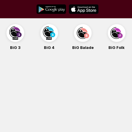
Skip
to
content
BiG 3
BiG 4
BiG Balade
BiG Folk