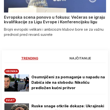
Evropska scena ponovo u fokusu: Večeras se igraju
kvalifikacije za Ligu Evrope i Konferencijsku ligu
Brojni evropski velikani i ambiciozni klubovi bore se za važnu
prednost pred revanš susrete
TRENDING
NAJČITANIJE
HRONIKA
Osumnjičeni za pomaganje u napadu na
Dabića ide na slobodu: Nikoliću
predložen kućni pritvor
SVIJET
Ruske snage otkrile dokaze: Ukrajinski