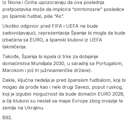
Iz Niona i Ciriha upozoravaju da ova poslednja
pretpostavka može da implicira “smrtonosne” posledice
po španski fudbal, piše “As”.
Ukoliko odgovor pred FIFA i UEFA ne bude
zadovoljavajući, reprezentacija Španije bi mogla da bude
izbačena sa EURO, a španski klubovi iz UEFA
takmičenja.
Takođe, Španija bi ispala iz trke za dobijanje
domaćinstva Mundijala 2030, u saradnji sa Portugalom,
Marokom i još tri južnoameričke države).
Dakle, ključna nedelja je pred španskim fudbalom, koji bi
mogao da prođe kao i neki drugi Savezi, poput ruskog,
koji je izgubio mogućnost da bude domaćin EURO 2028,
a čiji klubovi su nestali sa mape Evrope zbog invazije te
zemlje na Ukrajinu.
B92.