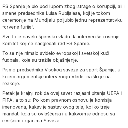
FS Španije je bio pod lupom zbog istrage o korupciji, ali i
smene predsednika Luisa Rubijalesa, koji je tokom
ceremonije na Mundijalu poljubio jednu reprezentativku
“crvene furije”.
Sve to je navelo špansku vladu da interveniše i osnuje
komitet koji će nadgledati rad FS Španije.
To se nije nimalo svidelo evropskoj i svetskoj kući
fudbala, koje su tražile objašnjenje.
Pismo predsednika Visokog saveza za sport Španije, u
kojem argumentuje intervenciju Vlade, naišlo je na
reakcije.
Petak je krajnji rok da ovaj savet razjasni pitanja UEFA i
FIFA, a to su: Po kom pravnom osnovu je komisija
imenovana, kakav je sastav ovog tela, koliko traje
mandat, koja su ovlašćenja i u kakvom je odnosu sa
izvršnim organima Saveza.