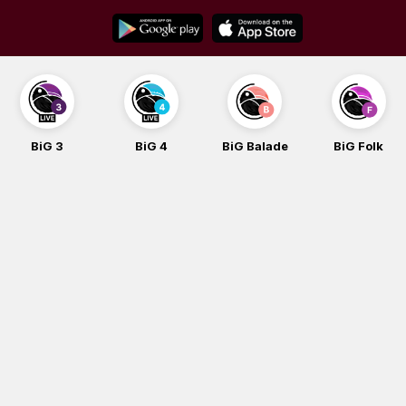
Skip
to
content
BiG 3
BiG 4
BiG Balade
BiG Folk