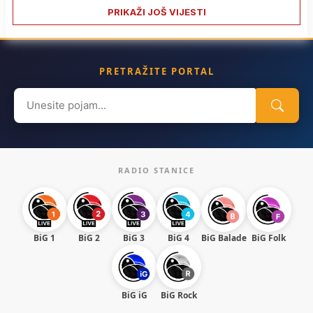
PRIKAŽI JOŠ VIJESTI
PRETRAŽITE PORTAL
Search
for:
RADIO STANICE
BiG 1
BiG 2
BiG 3
BiG 4
BiG Balade
BiG Folk
BiG iG
BiG Rock