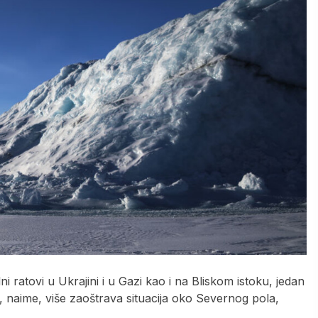
i ratovi u Ukrajini i u Gazi kao i na Bliskom istoku, jedan
se, naime, više zaoštrava situacija oko Severnog pola,