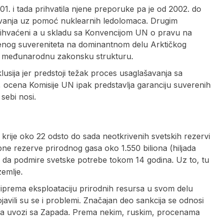
01. i tada prihvatila njene preporuke pa je od 2002. do
živanja uz pomoć nuklearnih ledolomaca. Drugim
prihvaćeni a u skladu sa Konvencijom UN o pravu na
 njenog suvereniteta na dominantnom delu Arktičkog
ću međunarodnu zakonsku strukturu.
sklusija jer predstoji težak proces usaglašavanja sa
cena Komisije UN ipak predstavlja garanciju suverenih
sebi nosi.
ije oko 22 odsto do sada neotkrivenih svetskih rezervi
pne rezerve prirodnog gasa oko 1.550 biliona (hiljada
u da podmire svetske potrebe tokom 14 godina. Uz to, tu
zemlje.
riprema eksploataciju prirodnih resursa u svom delu
javili su se i problemi. Značajan deo sankcija se odnosi
ku a uvozi sa Zapada. Prema nekim, ruskim, procenama