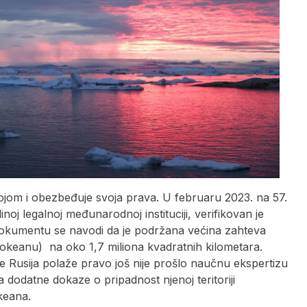
kojom i obezbeđuje svoja prava. U februaru 2023. na 57.
oj legalnoj međunarodnoj instituciji, verifikovan je
okumentu se navodi da je podržana većina zahteva
 okeanu) na oko 1,7 miliona kvadratnih kilometara.
 Rusija polaže pravo još nije prošlo naučnu ekspertizu
a dodatne dokaze o pripadnost njenoj teritoriji
keana.