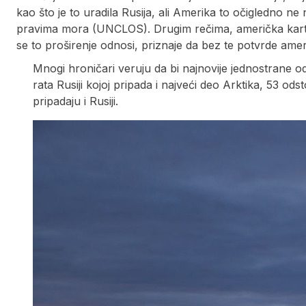
kao što je to uradila Rusija, ali Amerika to očigledno n
pravima mora (UNCLOS). Drugim rečima, američka karta
se to proširenje odnosi, priznaje da bez te potvrde ameri
Mnogi hroničari veruju da bi najnovije jednostrane 
rata Rusiji kojoj pripada i najveći deo Arktika, 53 odst
pripadaju i Rusiji.