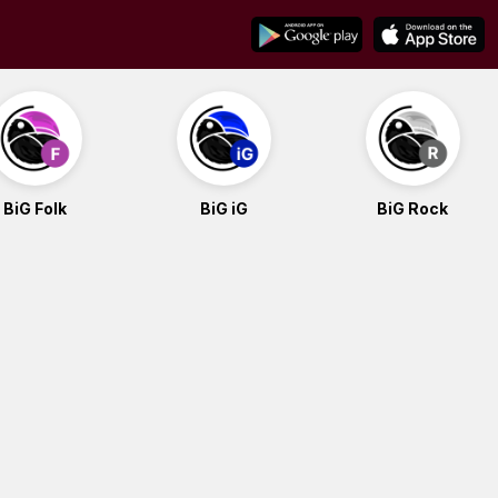
BiG Folk
BiG iG
BiG Rock