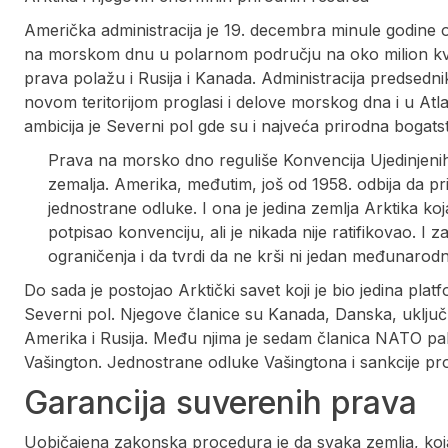
Američka administracija je 19. decembra minule godine ob
na morskom dnu u polarnom području na oko milion kvad
prava polažu i Rusija i Kanada. Administracija predsedn
novom teritorijom proglasi i delove morskog dna i u Atla
ambicija je Severni pol gde su i najveća prirodna bogats
Prava na morsko dno reguliše Konvencija Ujedinjenih 
zemalja. Amerika, međutim, još od 1958. odbija da prih
jednostrane odluke. I ona je jedina zemlja Arktika koj
potpisao konvenciju, ali je nikada nije ratifikovao. I
ograničenja i da tvrdi da ne krši ni jedan međunarod
Do sada je postojao Arktički savet koji je bio jedina pl
Severni pol. Njegove članice su Kanada, Danska, uključu
Amerika i Rusija. Među njima je sedam članica NATO pakt
Vašington. Jednostrane odluke Vašingtona i sankcije proti
Garancija suverenih prava
Uobičajena zakonska procedura je da svaka zemlja, koja