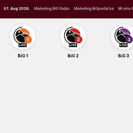
Skip
07. Aug 2026.
Marketing BIG Radio
Marketing BiGportal.ba
Mi smo 
to
content
BiG 1
BiG 2
BiG 3