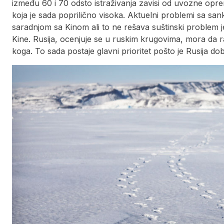
između 60 i 70 odsto istraživanja zavisi od uvozne opr
koja je sada poprilično visoka. Aktuelni problemi sa san
saradnjom sa Kinom ali to ne rešava suštinski problem 
Kine. Rusija, ocenjuje se u ruskim krugovima, mora da ra
koga. To sada postaje glavni prioritet pošto je Rusija d