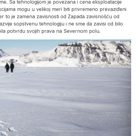
eme. Sa tehnologijom je povezana i cena eksploatacije
kcijama mogu u velikoj meri biti privremeno prevaziđeni
jer to je zamena zavisnosti od Zapada zavisnošću od
zvije sopstvenu tehnologiju i ne sme da zavisi od bilo
obila potvrdu svojih prava na Severnom polu.