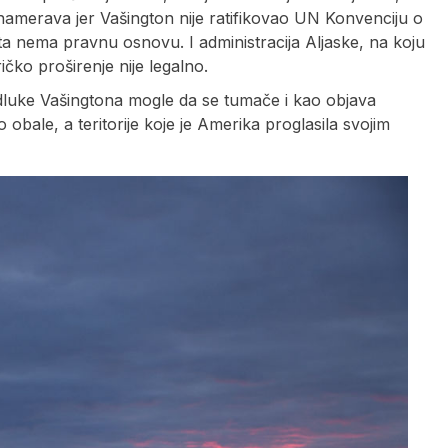
e namerava jer Vašington nije ratifikovao UN Konvenciju o
 nema pravnu osnovu. I administracija Aljaske, na koju
čko proširenje nije legalno.
odluke Vašingtona mogle da se tumače i kao objava
o obale, a teritorije koje je Amerika proglasila svojim