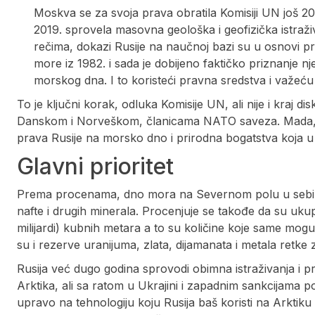
Moskva se za svoja prava obratila Komisiji UN još 20
2019. sprovela masovna geološka i geofizička istra
rečima, dokazi Rusije na naučnoj bazi su u osnovi 
more iz 1982. i sada je dobijeno faktičko priznanje
morskog dna. I to koristeći pravna sredstva i važe
To je ključni korak, odluka Komisije UN, ali nije i kraj di
Danskom i Norveškom, članicama NATO saveza. Mada, o
prava Rusije na morsko dno i prirodna bogatstva koja u 
Glavni prioritet
Prema procenama, dno mora na Severnom polu u sebi kr
nafte i drugih minerala. Procenjuje se takođe da su uku
milijardi) kubnih metara a to su količine koje same mog
su i rezerve uranijuma, zlata, dijamanata i metala retke 
Rusija već dugo godina sprovodi obimna istraživanja i p
Arktika, ali sa ratom u Ukrajini i zapadnim sankcijama po
upravo na tehnologiju koju Rusija baš koristi na Arkti