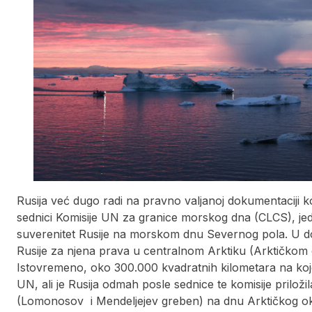
Rusija već dugo radi na pravno valjanoj dokumentaciji 
sednici Komisije UN za granice morskog dna (CLCS), jedin
suverenitet Rusije na morskom dnu Severnog pola. U d
Rusije za njena prava u centralnom Arktiku (Arktičkom
Istovremeno, oko 300.000 kvadratnih kilometara na koje
UN, ali je Rusija odmah posle sednice te komisije priložil
(Lomonosov i Mendeljejev greben) na dnu Arktičkog o