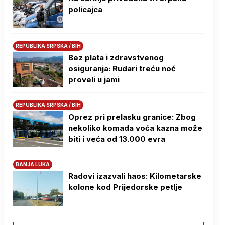
policajca
REPUBLIKA SRPSKA / BIH
Bez plata i zdravstvenog
osiguranja: Rudari treću noć
proveli u jami
REPUBLIKA SRPSKA / BIH
Oprez pri prelasku granice: Zbog
nekoliko komada voća kazna može
biti i veća od 13.000 evra
BANJA LUKA
Radovi izazvali haos: Kilometarske
kolone kod Prijedorske petlje