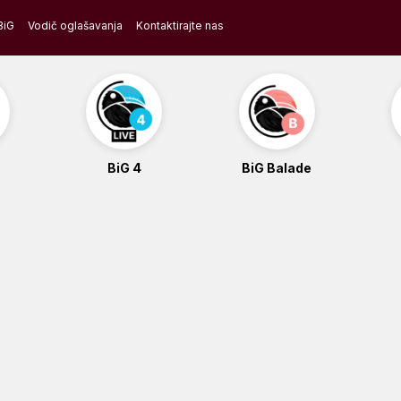
BiG
Vodič oglašavanja
Kontaktirajte nas
BiG 4
BiG Balade