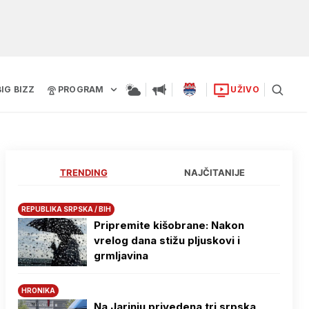
BIG BIZZ
PROGRAM
UŽIVO
TRENDING
NAJČITANIJE
REPUBLIKA SRPSKA / BIH
Pripremite kišobrane: Nakon
vrelog dana stižu pljuskovi i
grmljavina
HRONIKA
Na Јarinju privedena tri srpska