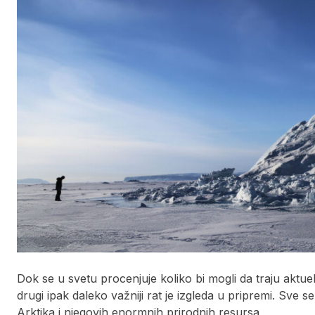
Dok se u svetu procenjuje koliko bi mogli da traju aktueln
drugi ipak daleko važniji rat je izgleda u pripremi. Sve 
Arktika i njegovih enormnih prirodnih resursa