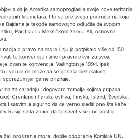
javila da je Amerika samoproglasila svoje nove teritorije
ratnih kilometara. I to su pre svega područja na koja
ika Bajdena je takođe samovoljno odlučila da svojom
ntiku, Pacifiku i u Meksičkom zalivu. Ali, osnovna
tva.
nacija o pravo na more i nju je potpisalo više od 150
vati tu konvenciju i time i pravni okvir za svoje
a je izvan te konvencije. Vašington je 1994. ipak
 zato i veruje da može da se ponaša bez ikakvih
ni sporazum jer ga ne priznaje.
atforma za saradnju i dogovore zemalja kojima pripada
jući Grenland i Farska ostrva, Finska, Island, Švedska,
a i sasvim je sigurno da će verno slediti ono šta kaže
v Rusije sada znače da taj savet više i ne postoji.
 želi proširenje mora, dobije odobrenje Komisije UN,