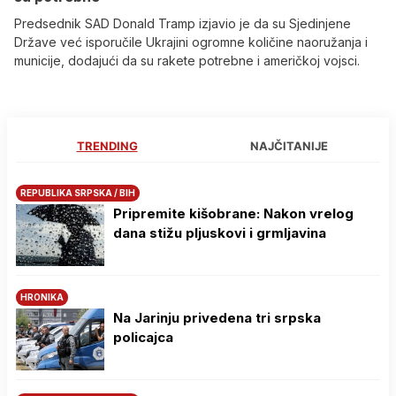
Predsednik SAD Donald Tramp izjavio je da su Sjedinjene
Države već isporučile Ukrajini ogromne količine naoružanja i
municije, dodajući da su rakete potrebne i američkoj vojsci.
TRENDING
NAJČITANIJE
REPUBLIKA SRPSKA / BIH
Pripremite kišobrane: Nakon vrelog
dana stižu pljuskovi i grmljavina
HRONIKA
Na Јarinju privedena tri srpska
policajca