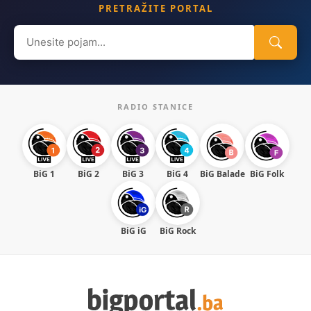
PRETRAŽITE PORTAL
Search
for:
RADIO STANICE
BiG 1
BiG 2
BiG 3
BiG 4
BiG Balade
BiG Folk
BiG iG
BiG Rock