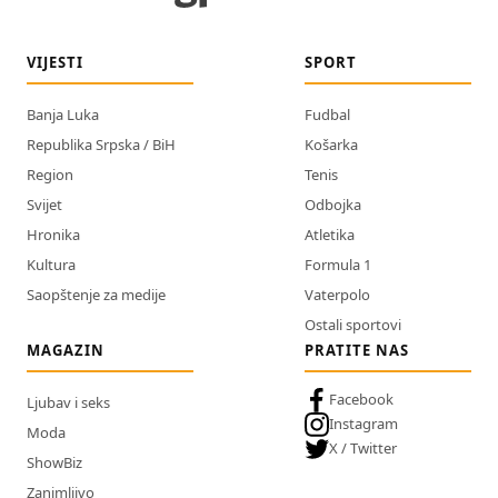
VIJESTI
SPORT
Banja Luka
Fudbal
Republika Srpska / BiH
Košarka
Region
Tenis
Svijet
Odbojka
Hronika
Atletika
Kultura
Formula 1
Saopštenje za medije
Vaterpolo
Ostali sportovi
MAGAZIN
PRATITE NAS
Facebook
Ljubav i seks
Instagram
Moda
X / Twitter
ShowBiz
Zanimljivo