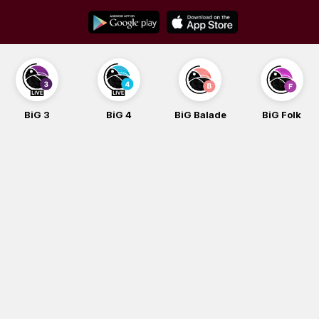
Skip
to
content
BiG 3
BiG 4
BiG Balade
BiG Folk