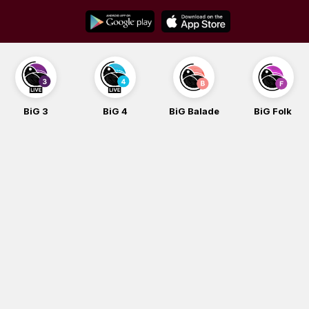
Skip
to
content
BiG 3
BiG 4
BiG Balade
BiG Folk