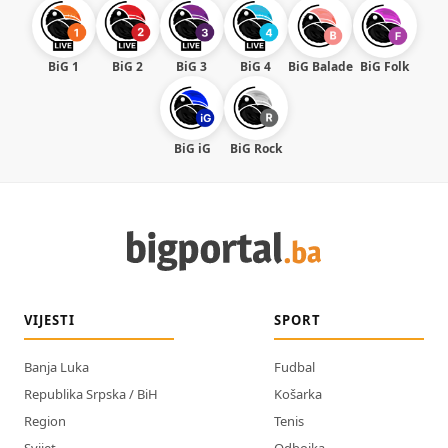
BiG 1
BiG 2
BiG 3
BiG 4
BiG Balade
BiG Folk
BiG iG
BiG Rock
VIJESTI
SPORT
Banja Luka
Fudbal
Republika Srpska / BiH
Košarka
Region
Tenis
Svijet
Odbojka