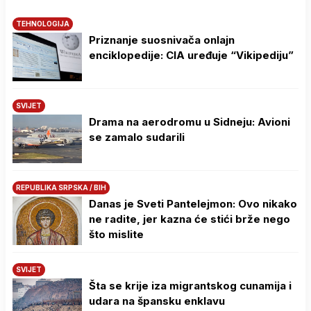
TEHNOLOGIJA
Priznanje suosnivača onlajn
enciklopedije: CIA uređuje “Vikipediju”
SVIJET
Drama na aerodromu u Sidneju: Avioni
se zamalo sudarili
REPUBLIKA SRPSKA / BIH
Danas je Sveti Pantelejmon: Ovo nikako
ne radite, jer kazna će stići brže nego
što mislite
SVIJET
Šta se krije iza migrantskog cunamija i
udara na špansku enklavu