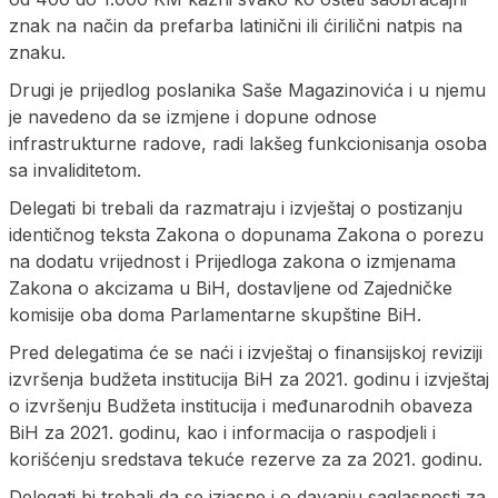
znak na način da prefarba latinični ili ćirilični natpis na
znaku.
Drugi je prijedlog poslanika Saše Magazinovića i u njemu
je navedeno da se izmjene i dopune odnose
infrastrukturne radove, radi lakšeg funkcionisanja osoba
sa invaliditetom.
Delegati bi trebali da razmatraju i izvještaj o postizanju
identičnog teksta Zakona o dopunama Zakona o porezu
na dodatu vrijednost i Prijedloga zakona o izmjenama
Zakona o akcizama u BiH, dostavljene od Zajedničke
komisije oba doma Parlamentarne skupštine BiH.
Pred delegatima će se naći i izvještaj o finansijskoj reviziji
izvršenja budžeta institucija BiH za 2021. godinu i izvještaj
o izvršenju Budžeta institucija i međunarodnih obaveza
BiH za 2021. godinu, kao i informacija o raspodjeli i
korišćenju sredstava tekuće rezerve za za 2021. godinu.
Delegati bi trebali da se izjasne i o davanju saglasnosti za