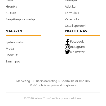
Hronika
Atletika
Kultura
Formula 1
Saopštenje za medije
Vaterpolo
Ostali sportovi
MAGAZIN
PRATITE NAS
Facebook
Ljubav i seks
Instagram
Moda
X / Twitter
ShowBiz
Zanimljivo
Marketing BIG Radio
Marketing BIGportal.ba
Mi smo BIG
Vodič oglašavanja
Kontaktirajte nas
© 2026 Jelena Tomić — Sva prava zadržana.