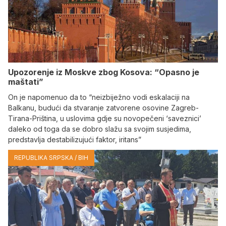
Upozorenje iz Moskve zbog Kosova: “Opasno je
maštati”
On je napomenuo da to “neizbiježno vodi eskalaciji na
Balkanu, budući da stvaranje zatvorene osovine Zagreb-
Tirana-Priština, u uslovima gdje su novopečeni ‘saveznici’
daleko od toga da se dobro slažu sa svojim susjedima,
predstavlja destabilizujući faktor, iritans”
REPUBLIKA SRPSKA / BIH