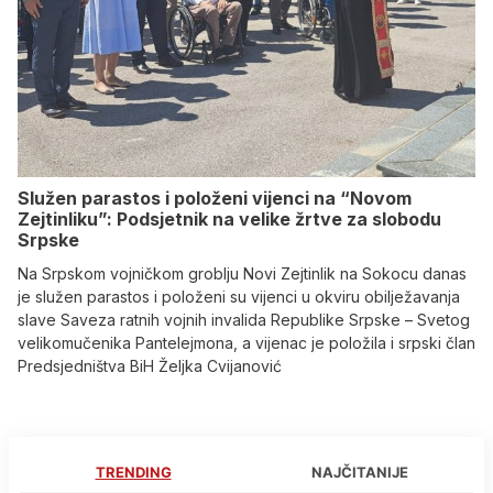
Služen parastos i položeni vijenci na “Novom
Zejtinliku”: Podsjetnik na velike žrtve za slobodu
Srpske
Na Srpskom vojničkom groblju Novi Zejtinlik na Sokocu danas
je služen parastos i položeni su vijenci u okviru obilježavanja
slave Saveza ratnih vojnih invalida Republike Srpske – Svetog
velikomučenika Pantelejmona, a vijenac je položila i srpski član
Predsjedništva BiH Željka Cvijanović
TRENDING
NAJČITANIJE