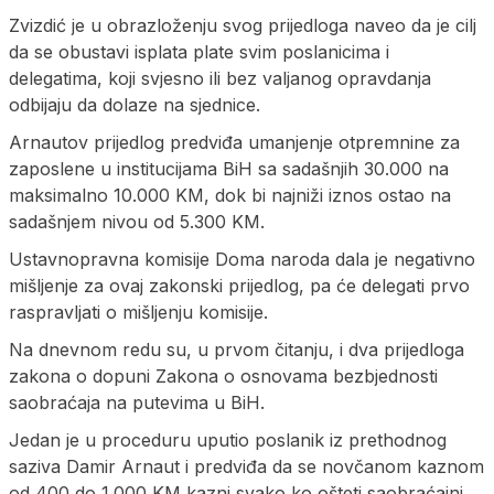
Zvizdić je u obrazloženju svog prijedloga naveo da je cilj
da se obustavi isplata plate svim poslanicima i
delegatima, koji svjesno ili bez valjanog opravdanja
odbijaju da dolaze na sjednice.
Arnautov prijedlog predviđa umanjenje otpremnine za
zaposlene u institucijama BiH sa sadašnjih 30.000 na
maksimalno 10.000 KM, dok bi najniži iznos ostao na
sadašnjem nivou od 5.300 KM.
Ustavnopravna komisije Doma naroda dala je negativno
mišljenje za ovaj zakonski prijedlog, pa će delegati prvo
raspravljati o mišljenju komisije.
Na dnevnom redu su, u prvom čitanju, i dva prijedloga
zakona o dopuni Zakona o osnovama bezbjednosti
saobraćaja na putevima u BiH.
Jedan je u proceduru uputio poslanik iz prethodnog
saziva Damir Arnaut i predviđa da se novčanom kaznom
od 400 do 1.000 KM kazni svako ko ošteti saobraćajni