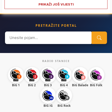
PRIKAŽI JOŠ VIJESTI
PRETRAŽITE PORTAL
Search
for:
RADIO STANICE
BiG 1
BiG 2
BiG 3
BiG 4
BiG Balade
BiG Folk
BiG iG
BiG Rock