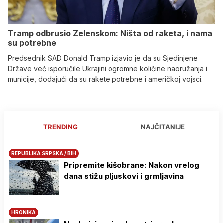
Tramp odbrusio Zelenskom: Ništa od raketa, i nama
su potrebne
Predsednik SAD Donald Tramp izjavio je da su Sjedinjene
Države već isporučile Ukrajini ogromne količine naoružanja i
municije, dodajući da su rakete potrebne i američkoj vojsci.
TRENDING
NAJČITANIJE
REPUBLIKA SRPSKA / BIH
Pripremite kišobrane: Nakon vrelog
dana stižu pljuskovi i grmljavina
HRONIKA