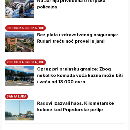
Na Јarinju privedena tri srpska
policajca
REPUBLIKA SRPSKA / BIH
Bez plata i zdravstvenog osiguranja:
Rudari treću noć proveli u jami
REPUBLIKA SRPSKA / BIH
Oprez pri prelasku granice: Zbog
nekoliko komada voća kazna može biti
i veća od 13.000 evra
BANJA LUKA
Radovi izazvali haos: Kilometarske
kolone kod Prijedorske petlje