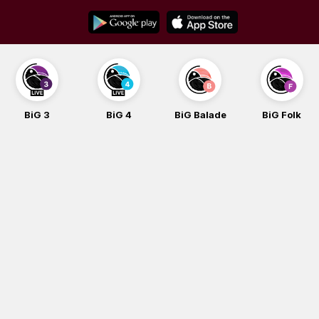
Skip
to
content
BiG 3
BiG 4
BiG Balade
BiG Folk