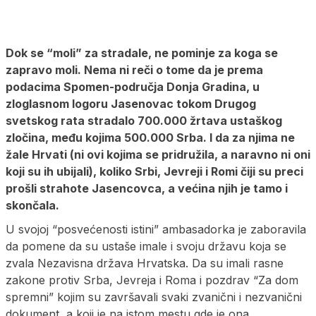
Dok se “moli” za stradale, ne pominje za koga se
zapravo moli. Nema ni reči o tome da je prema
podacima Spomen-područja Donja Gradina, u
zloglasnom logoru Jasenovac tokom Drugog
svetskog rata stradalo 700.000 žrtava ustaškog
zločina, među kojima 500.000 Srba. I da za njima ne
žale Hrvati (ni ovi kojima se pridružila, a naravno ni oni
koji su ih ubijali), koliko Srbi, Jevreji i Romi čiji su preci
prošli strahote Jasencovca, a većina njih je tamo i
skončala.
U svojoj “posvećenosti istini” ambasadorka je zaboravila
da pomene da su ustaše imale i svoju državu koja se
zvala Nezavisna država Hrvatska. Da su imali rasne
zakone protiv Srba, Jevreja i Roma i pozdrav “Za dom
spremni” kojim su završavali svaki zvanični i nezvanični
dokument, a koji je na istom mestu gde je ona,