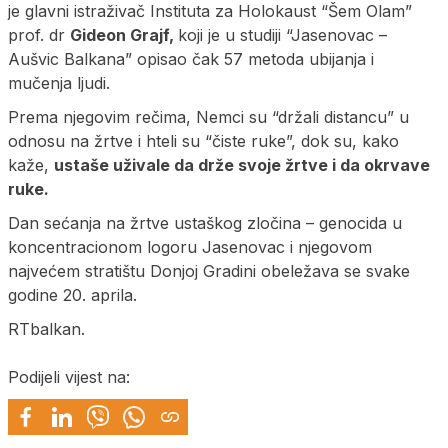
je glavni istraživač Instituta za Holokaust “Šem Olam”
prof. dr
Gideon Grajf,
koji je u studiji “Jasenovac –
Aušvic Balkana” opisao čak 57 metoda ubijanja i
mučenja ljudi.
Prema njegovim rečima, Nemci su “držali distancu” u
odnosu na žrtve i hteli su “čiste ruke”, dok su, kako
kaže,
ustaše uživale da drže svoje žrtve i da okrvave
ruke.
Dan sećanja na žrtve ustaškog zločina – genocida u
koncentracionom logoru Jasenovac i njegovom
najvećem stratištu Donjoj Gradini obeležava se svake
godine 20. aprila.
RTbalkan.
Podijeli vijest na: