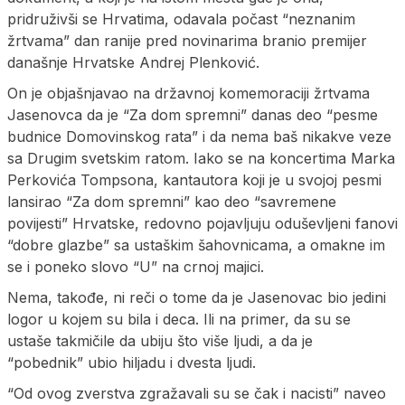
pridruživši se Hrvatima, odavala počast “neznanim
žrtvama” dan ranije pred novinarima branio premijer
današnje Hrvatske Andrej Plenković.
On je objašnjavao na državnoj komemoraciji žrtvama
Jasenovca da je “Za dom spremni” danas deo “pesme
budnice Domovinskog rata” i da nema baš nikakve veze
sa Drugim svetskim ratom. Iako se na koncertima Marka
Perkovića Tompsona, kantautora koji je u svojoj pesmi
lansirao “Za dom spremni” kao deo “savremene
povijesti” Hrvatske, redovno pojavljuju oduševljeni fanovi
“dobre glazbe” sa ustaškim šahovnicama, a omakne im
se i poneko slovo “U” na crnoj majici.
Nema, takođe, ni reči o tome da je Jasenovac bio jedini
logor u kojem su bila i deca. Ili na primer, da su se
ustaše takmičile da ubiju što više ljudi, a da je
“pobednik” ubio hiljadu i dvesta ljudi.
“Od ovog zverstva zgražavali su se čak i nacisti” naveo