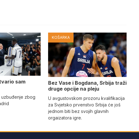
KOŠARKA
tvario sam
Bez Vase i Bogdana, Srbija traži
druge opcije na pleju
o uzbuđenje zbog
U avgustovskom prozoru kvalifikacija
adrid
za Svjetsko prvenstvo Srbija će još
jednom biti bez svojih glavnih
orgaizatora igre.