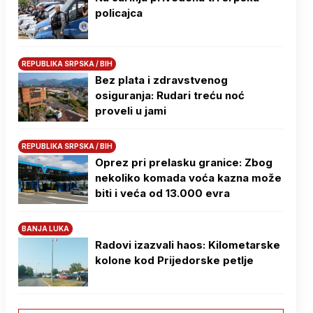
policajca
REPUBLIKA SRPSKA / BIH
Bez plata i zdravstvenog
osiguranja: Rudari treću noć
proveli u jami
REPUBLIKA SRPSKA / BIH
Oprez pri prelasku granice: Zbog
nekoliko komada voća kazna može
biti i veća od 13.000 evra
BANJA LUKA
Radovi izazvali haos: Kilometarske
kolone kod Prijedorske petlje