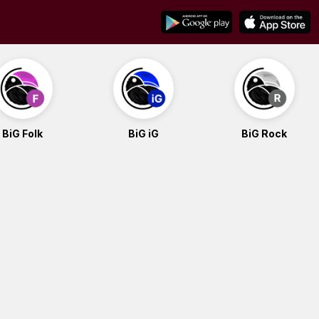
BiG Folk
BiG iG
BiG Rock