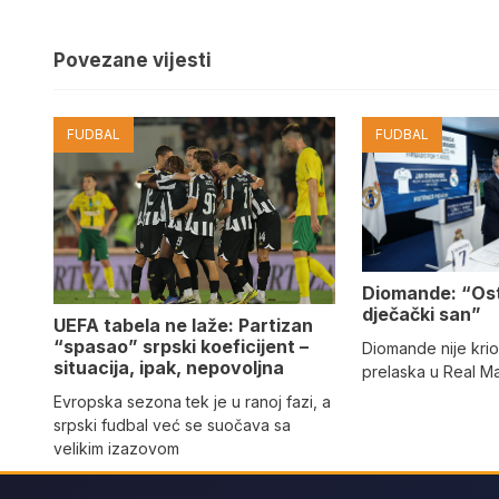
Povezane vijesti
FUDBAL
FUDBAL
Diomande: “Os
dječački san”
UEFA tabela ne laže: Partizan
“spasao” srpski koeficijent –
Diomande nije kri
situacija, ipak, nepovoljna
prelaska u Real M
Evropska sezona tek je u ranoj fazi, a
srpski fudbal već se suočava sa
velikim izazovom