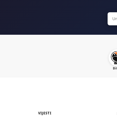
Sear
for:
Bi
VIJESTI