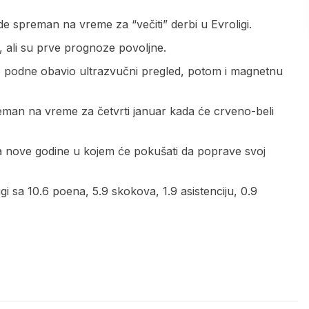
 spreman na vreme za “večiti” derbi u Evroligi.
, ali su prve prognoze povoljne.
le podne obavio ultrazvučni pregled, potom i magnetnu
reman na vreme za četvrti januar kada će crveno-beli
 nove godine u kojem će pokušati da poprave svoj
gi sa 10.6 poena, 5.9 skokova, 1.9 asistenciju, 0.9