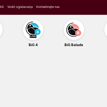
BiG
Vodič oglašavanja
Kontaktirajte nas
BiG 4
BiG Balade