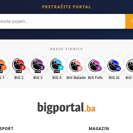
PRETRAŽITE PORTAL
ch
RADIO STANICE
G 1
BiG 2
BiG 3
BiG 4
BiG Balade
BiG Folk
BiG iG
BiG
SPORT
MAGAZIN