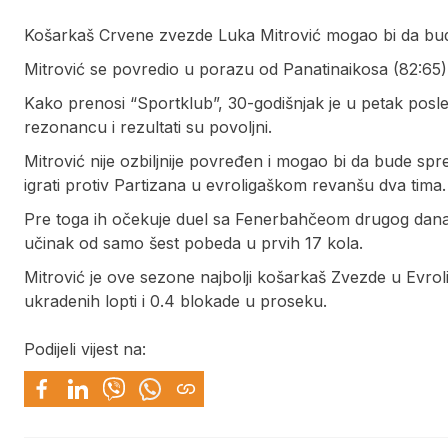
Košarkaš Crvene zvezde Luka Mitrović mogao bi da bude
Mitrović se povredio u porazu od Panatinaikosa (82:65)
Kako prenosi “Sportklub”, 30-godišnjak je u petak pos
rezonancu i rezultati su povoljni.
Mitrović nije ozbiljnije povređen i mogao bi da bude sp
igrati protiv Partizana u evroligaškom revanšu dva tima.
Pre toga ih očekuje duel sa Fenerbahčeom drugog dana
učinak od samo šest pobeda u prvih 17 kola.
Mitrović je ove sezone najbolji košarkaš Zvezde u Evroli
ukradenih lopti i 0.4 blokade u proseku.
Podijeli vijest na: