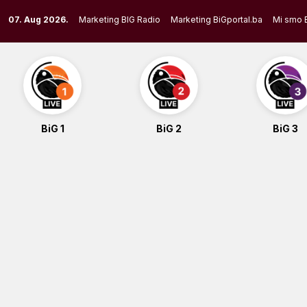
Skip
07. Aug 2026.
Marketing BIG Radio
Marketing BiGportal.ba
Mi smo 
to
content
BiG 1
BiG 2
BiG 3