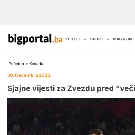
VIJESTI
SPORT
MAGAZIN
Početna
»
Košarka
30. Decembra 2023.
Sjajne vijesti za Zvezdu pred “veči