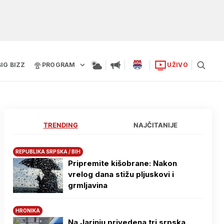
BIG BIZZ
PROGRAM
UŽIVO
TRENDING
NAJČITANIJE
REPUBLIKA SRPSKA / BIH
Pripremite kišobrane: Nakon
vrelog dana stižu pljuskovi i
grmljavina
HRONIKA
Na Јarinju privedena tri srpska