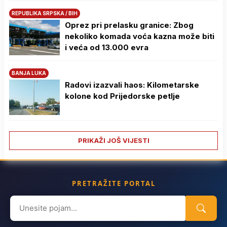
REPUBLIKA SRPSKA / BIH
Oprez pri prelasku granice: Zbog
nekoliko komada voća kazna može biti
i veća od 13.000 evra
BANJA LUKA
Radovi izazvali haos: Kilometarske
kolone kod Prijedorske petlje
PRIKAŽI JOŠ VIJESTI
PRETRAŽITE PORTAL
Search
for: