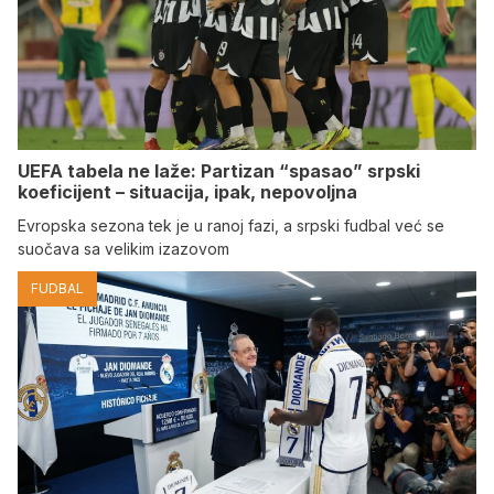
UEFA tabela ne laže: Partizan “spasao” srpski
koeficijent – situacija, ipak, nepovoljna
Evropska sezona tek je u ranoj fazi, a srpski fudbal već se
suočava sa velikim izazovom
FUDBAL