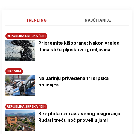
TRENDING
NAJČITANIJE
REPUBLIKA SRPSKA / BIH
Pripremite kišobrane: Nakon vrelog
dana stižu pljuskovi i grmljavina
HRONIKA
Na Јarinju privedena tri srpska
policajca
REPUBLIKA SRPSKA / BIH
Bez plata i zdravstvenog osiguranja:
Rudari treću noć proveli u jami