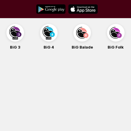
Skip
to
content
BiG 3
BiG 4
BiG Balade
BiG Folk