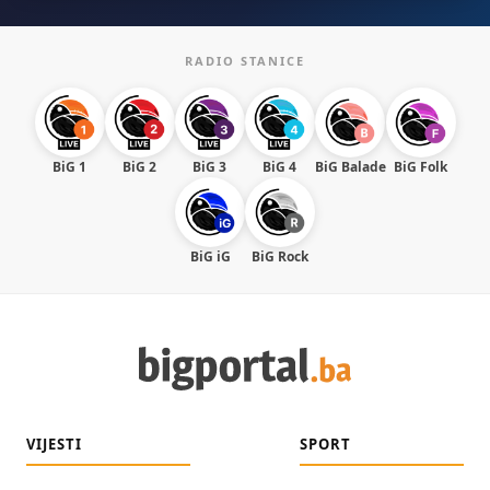
RADIO STANICE
BiG 1
BiG 2
BiG 3
BiG 4
BiG Balade
BiG Folk
BiG iG
BiG Rock
VIJESTI
SPORT