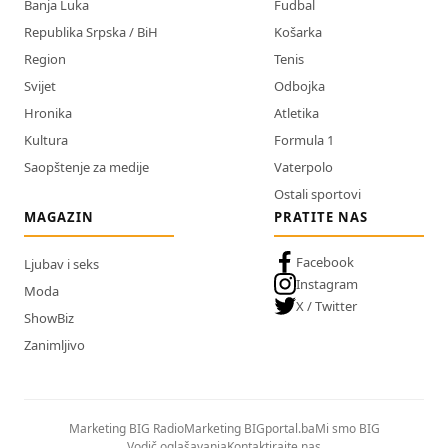
Banja Luka
Fudbal
Republika Srpska / BiH
Košarka
Region
Tenis
Svijet
Odbojka
Hronika
Atletika
Kultura
Formula 1
Saopštenje za medije
Vaterpolo
Ostali sportovi
MAGAZIN
PRATITE NAS
Facebook
Ljubav i seks
Instagram
Moda
X / Twitter
ShowBiz
Zanimljivo
Marketing BIG Radio
Marketing BIGportal.ba
Mi smo BIG
Vodič oglašavanja
Kontaktirajte nas