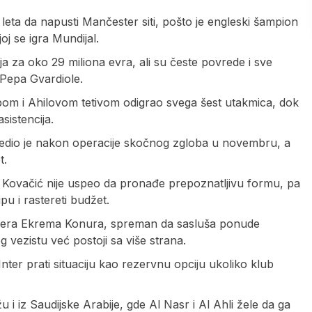
eta da napusti Mančester siti, pošto je engleski šampion
oj se igra Mundijal.
ija za oko 29 miliona evra, ali su česte povrede i sve
 Pepa Gvardiole.
om i Ahilovom tetivom odigrao svega šest utakmica, dok
sistencija.
ledio je nakon operacije skočnog zgloba u novembru, a
t.
a, Kovačić nije uspeo da pronađe prepoznatljivu formu, pa
u i rastereti budžet.
ajdera Ekrema Konura, spreman da sasluša ponude
 vezistu već postoji sa više strana.
nter prati situaciju kao rezervnu opciju ukoliko klub
u i iz Saudijske Arabije, gde Al Nasr i Al Ahli žele da ga