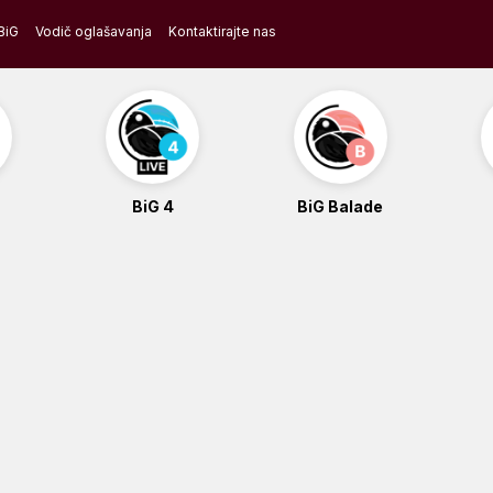
BiG
Vodič oglašavanja
Kontaktirajte nas
BiG 4
BiG Balade