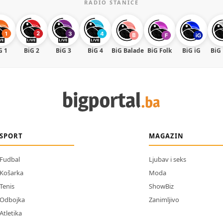
RADIO STANICE
G 1
BiG 2
BiG 3
BiG 4
BiG Balade
BiG Folk
BiG iG
BiG
SPORT
MAGAZIN
Fudbal
Ljubav i seks
Košarka
Moda
Tenis
ShowBiz
Odbojka
Zanimljivo
Atletika