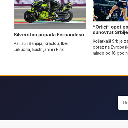
“Orlići” opet p
sunovrat Srbij
Silverston pripada Fernandesu
Košarkaši Srbije zab
Pali su i Banjaja, Kračlou, Iker
poraz na Evrobask
Lekuona, Bastnijanini i Rins.
mlađe od 16 godi
Sear
for: