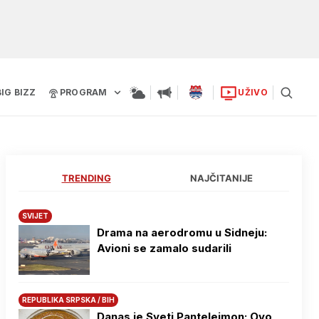
BIG BIZZ
PROGRAM
UŽIVO
TRENDING
NAJČITANIJE
SVIJET
Drama na aerodromu u Sidneju:
Avioni se zamalo sudarili
REPUBLIKA SRPSKA / BIH
Danas je Sveti Pantelejmon: Ovo