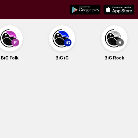
BiG Folk
BiG iG
BiG Rock