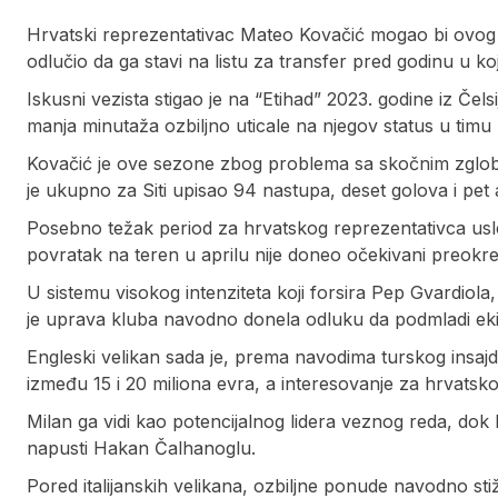
Hrvatski reprezentativac Mateo Kovačić mogao bi ovog l
odlučio da ga stavi na listu za transfer pred godinu u koj
Iskusni vezista stigao je na “Etihad” 2023. godine iz Čels
manja minutaža ozbiljno uticale na njegov status u timu
Kovačić je ove sezone zbog problema sa skočnim zglob
je ukupno za Siti upisao 94 nastupa, deset golova i pet a
Posebno težak period za hrvatskog reprezentativca us
povratak na teren u aprilu nije doneo očekivani preokre
U sistemu visokog intenziteta koji forsira Pep Gvardiol
je uprava kluba navodno donela odluku da podmladi ekip
Engleski velikan sada je, prema navodima turskog ins
između 15 i 20 miliona evra, a interesovanje za hrvatskog
Milan ga vidi kao potencijalnog lidera veznog reda, dok I
napusti Hakan Čalhanoglu.
Pored italijanskih velikana, ozbiljne ponude navodno stiž