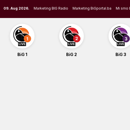
Skip
09. Aug 2026.
Marketing BIG Radio
Marketing BiGportal.ba
Mi smo 
to
content
BiG 1
BiG 2
BiG 3