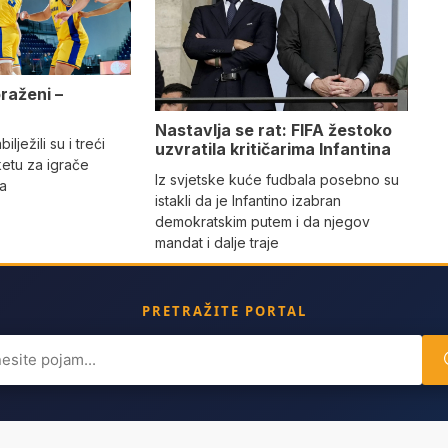
oraženi –
e
Nastavlja se rat: FIFA žestoko
ilježili su i treći
uzvratila kritičarima Infantina
etu za igrače
Iz svjetske kuće fudbala posebno su
na
istakli da je Infantino izabran
demokratskim putem i da njegov
mandat i dalje traje
PRETRAŽITE PORTAL
ch