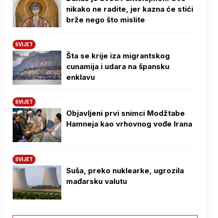
nikako ne radite, jer kazna će stići
brže nego što mislite
SVIJET
Šta se krije iza migrantskog
cunamija i udara na špansku
enklavu
SVIJET
Objavljeni prvi snimci Modžtabe
Hamneja kao vrhovnog vođe Irana
SVIJET
Suša, preko nuklearke, ugrozila
mađarsku valutu