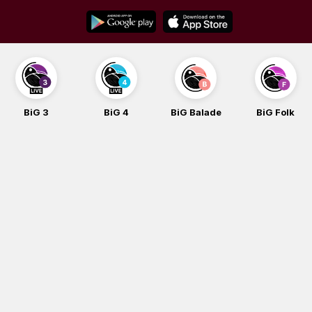
Skip
to
content
3
BiG 4
BiG Balade
BiG Folk
BiG