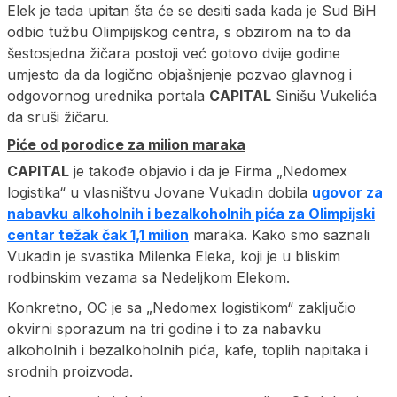
Elek je tada upitan šta će se desiti sada kada je Sud BiH
odbio tužbu Olimpijskog centra, s obzirom na to da
šestosjedna žičara postoji već gotovo dvije godine
umjesto da da logično objašnjenje pozvao glavnog i
odgovornog urednika portala
CAPITAL
Sinišu Vukelića
da sruši žičaru.
Piće od porodice za milion maraka
CAPITAL
je takođe objavio i da je Firma „Nedomex
logistika“ u vlasništvu Jovane Vukadin dobila
ugovor za
nabavku alkoholnih i bezalkoholnih pića za Olimpijski
centar težak čak 1,1 milion
maraka. Kako smo saznali
Vukadin je svastika Milenka Eleka, koji je u bliskim
rodbinskim vezama sa Nedeljkom Elekom.
Konkretno, OC je sa „Nedomex logistikom“ zaključio
okvirni sporazum na tri godine i to za nabavku
alkoholnih i bezalkoholnih pića, kafe, toplih napitaka i
srodnih proizvoda.