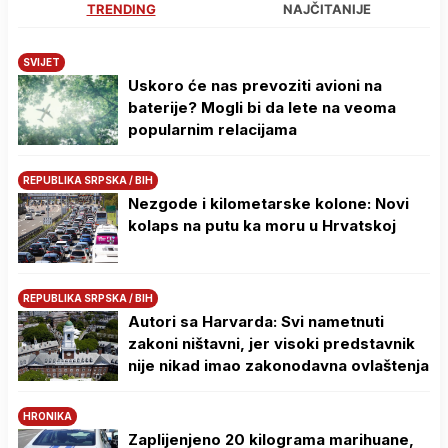
TRENDING
NAJČITANIJE
SVIJET
Uskoro će nas prevoziti avioni na
baterije? Mogli bi da lete na veoma
popularnim relacijama
REPUBLIKA SRPSKA / BIH
Nezgode i kilometarske kolone: Novi
kolaps na putu ka moru u Hrvatskoj
REPUBLIKA SRPSKA / BIH
Autori sa Harvarda: Svi nametnuti
zakoni ništavni, jer visoki predstavnik
nije nikad imao zakonodavna ovlaštenja
HRONIKA
Zaplijenjeno 20 kilograma marihuane,