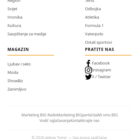
Region
Tenis
Svijet
Odbojka
Hronika
Atletika
Kultura
Formula 1
Saopštenje za medije
Vaterpolo
Ostali sportovi
MAGAZIN
PRATITE NAS
Facebook
Ljubav i seks
Instagram
Moda
X / Twitter
ShowBiz
Zanimljivo
Marketing BIG Radio
Marketing BIGportal.ba
Mi smo BIG
Vodič oglašavanja
Kontaktirajte nas
© 2026 Jelena Tomić — Sva prava zadržana.