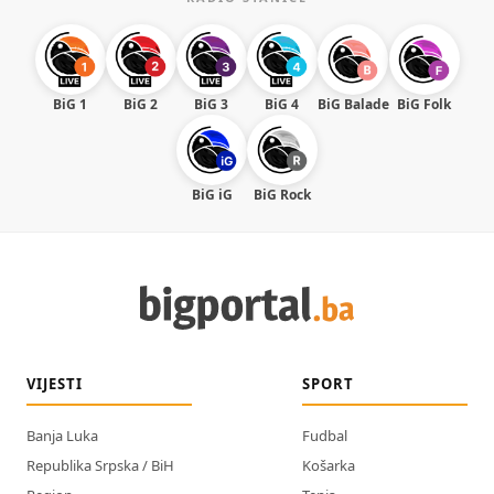
BiG 1
BiG 2
BiG 3
BiG 4
BiG Balade
BiG Folk
BiG iG
BiG Rock
VIJESTI
SPORT
Banja Luka
Fudbal
Republika Srpska / BiH
Košarka