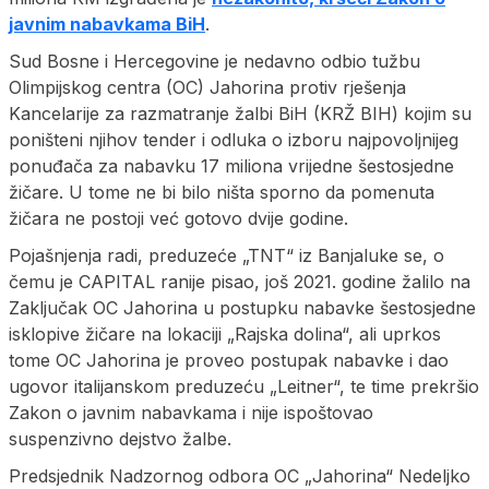
javnim nabavkama BiH
.
Sud Bosne i Hercegovine je nedavno odbio tužbu
Olimpijskog centra (OC) Jahorina protiv rješenja
Kancelarije za razmatranje žalbi BiH (KRŽ BIH) kojim su
poništeni njihov tender i odluka o izboru najpovoljnijeg
ponuđača za nabavku 17 miliona vrijedne šestosjedne
žičare. U tome ne bi bilo ništa sporno da pomenuta
žičara ne postoji već gotovo dvije godine.
Pojašnjenja radi, preduzeće „TNT“ iz Banjaluke se, o
čemu je CAPITAL ranije pisao, još 2021. godine žalilo na
Zaključak OC Jahorina u postupku nabavke šestosjedne
isklopive žičare na lokaciji „Rajska dolina“, ali uprkos
tome OC Jahorina je proveo postupak nabavke i dao
ugovor italijanskom preduzeću „Leitner“, te time prekršio
Zakon o javnim nabavkama i nije ispoštovao
suspenzivno dejstvo žalbe.
Predsjednik Nadzornog odbora OC „Jahorina“ Nedeljko