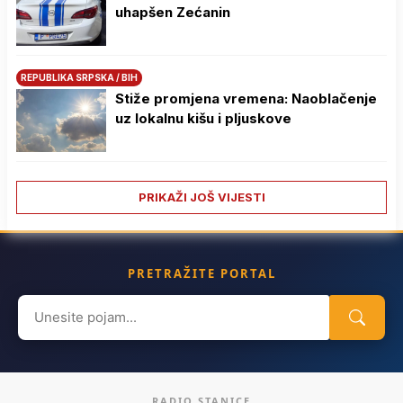
uhapšen Zećanin
REPUBLIKA SRPSKA / BIH
Stiže promjena vremena: Naoblačenje
uz lokalnu kišu i pljuskove
PRIKAŽI JOŠ VIJESTI
PRETRAŽITE PORTAL
Search
for:
RADIO STANICE