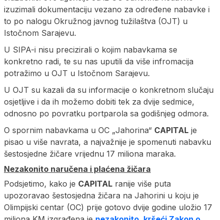
izuzimali dokumentaciju vezano za određene nabavke i
to po nalogu Okružnog javnog tužilaštva (OJT) u
Istočnom Sarajevu.
U SIPA-i nisu precizirali o kojim nabavkama se
konkretno radi, te su nas uputili da više infromacija
potražimo u OJT u Istočnom Sarajevu.
U OJT su kazali da su informacije o konkretnom slučaju
osjetljive i da ih možemo dobiti tek za dvije sedmice,
odnosno po povratku portparola sa godišnjeg odmora.
O spornim nabavkama u OC „Jahorina“
CAPITAL
je
pisao u više navrata, a najvažnije je spomenuti nabavku
šestosjedne žičare vrijednu 17 miliona maraka.
Nezakonito naručena i plaćena žičara
Podsjetimo, kako je
CAPITAL
ranije više puta
upozoravao šestosjedna žičara na Jahorini u koju je
Olimpijski centar (OC) prije gotovo dvije godine uložio 17
miliona KM izgrađena je
nezakonito, kršeći Zakon o