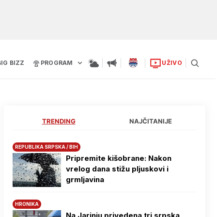
BIG BIZZ
PROGRAM
UŽIVO
TRENDING
NAJČITANIJE
REPUBLIKA SRPSKA / BIH
Pripremite kišobrane: Nakon
vrelog dana stižu pljuskovi i
grmljavina
HRONIKA
Na Јarinju privedena tri srpska