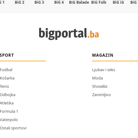
G 1
BiG 2
BiG 3
BiG 4
BiG Balade
BiG Folk
BiG iG
BiG
SPORT
MAGAZIN
Fudbal
Ljubav i seks
Košarka
Moda
Tenis
ShowBiz
Odbojka
Zanimljivo
Atletika
Formula 1
Vaterpolo
Ostali sportovi