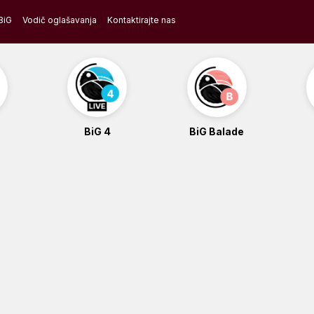
BiG
Vodič oglašavanja
Kontaktirajte nas
BiG 4
BiG Balade