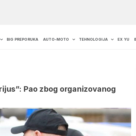
BIG PREPORUKA
AUTO-MOTO
TEHNOLOGIJA
EX YU
irijus”: Pao zbog organizovanog