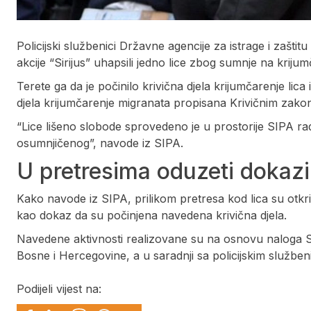
Policijski službenici Državne agencije za istrage i zašt
akcije “Sirijus” uhapsili jedno lice zbog sumnje na krijumč
Terete ga da je počinilo krivična djela krijumčarenje lica
djela krijumčarenje migranata propisana Krivičnim zak
“Lice lišeno slobode sprovedeno je u prostorije SIPA radi
osumnjičenog”, navode iz SIPA.
U pretresima oduzeti dokazi
Kako navode iz SIPA, prilikom pretresa kod lica su otkr
kao dokaz da su počinjena navedena krivična djela.
Navedene aktivnosti realizovane su na osnovu naloga 
Bosne i Hercegovine, a u saradnji sa policijskim službe
Podijeli vijest na: