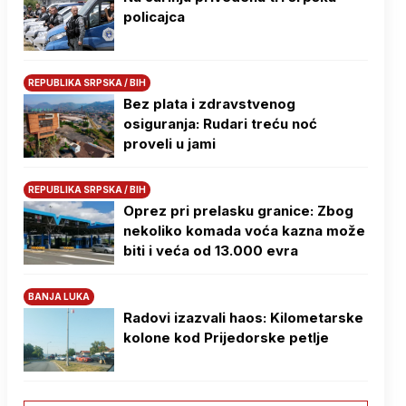
policajca
REPUBLIKA SRPSKA / BIH
Bez plata i zdravstvenog
osiguranja: Rudari treću noć
proveli u jami
REPUBLIKA SRPSKA / BIH
Oprez pri prelasku granice: Zbog
nekoliko komada voća kazna može
biti i veća od 13.000 evra
BANJA LUKA
Radovi izazvali haos: Kilometarske
kolone kod Prijedorske petlje