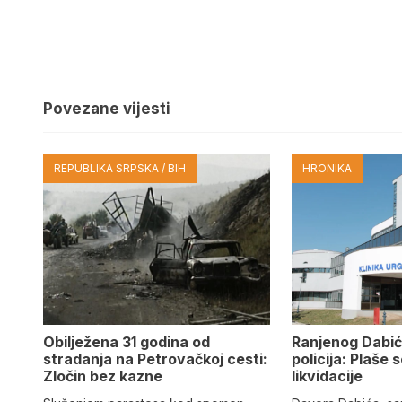
Povezane vijesti
REPUBLIKA SRPSKA / BIH
HRONIKA
Obilježena 31 godina od
Ranjenog Dabić
stradanja na Petrovačkoj cesti:
policija: Plaše 
Zločin bez kazne
likvidacije