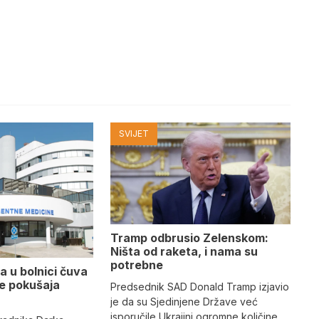
SVIJET
Tramp odbrusio Zelenskom:
Ništa od raketa, i nama su
potrebne
a u bolnici čuva
se pokušaja
Predsednik SAD Donald Tramp izjavio
je da su Sjedinjene Države već
isporučile Ukrajini ogromne količine