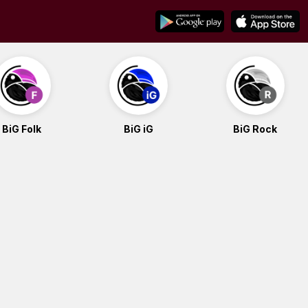
BiG Folk
BiG iG
BiG Rock