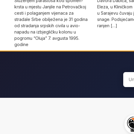
Služenjem parastosa kod spomen-
Davora Dabića, sa
krsta u mjestu Janjile na Petrovačkoj
Eleza, u Kliničkom
cesti i polaganjem vijenaca za
u Sarajevu čuvaju 
stradale Srbe obilježena je 31 godina
snage. Podsjećamo
od stradanja srpskih civila u avio-
ranjen […]
napadu na izbjegličku kolonu u
pogromu “Oluja” 7. avgusta 1995.
godine
Sear
for: