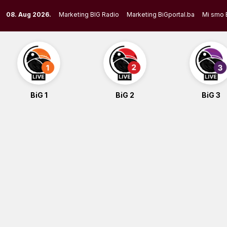
Skip
08. Aug 2026.
Marketing BIG Radio
Marketing BiGportal.ba
Mi smo 
to
content
BiG 1
BiG 2
BiG 3