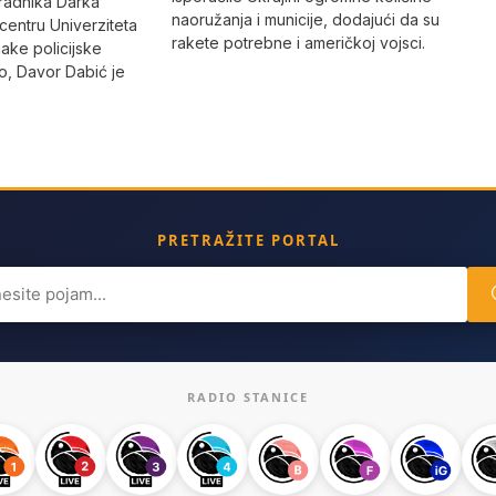
radnika Darka
naoružanja i municije, dodajući da su
 centru Univerziteta
rakete potrebne i američkoj vojsci.
jake policijske
, Davor Dabić je
PRETRAŽITE PORTAL
ch
RADIO STANICE