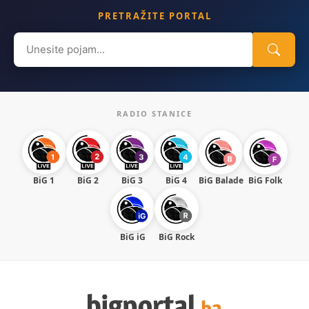
PRETRAŽITE PORTAL
Search
for:
RADIO STANICE
BiG 1
BiG 2
BiG 3
BiG 4
BiG Balade
BiG Folk
BiG iG
BiG Rock