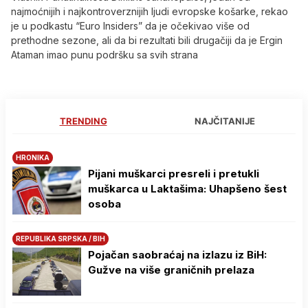
najmoćnijih i najkontroverznijih ljudi evropske košarke, rekao
je u podkastu “Euro Insiders” da je očekivao više od
prethodne sezone, ali da bi rezultati bili drugačiji da je Ergin
Ataman imao punu podršku sa svih strana
TRENDING
NAJČITANIJE
HRONIKA
Pijani muškarci presreli i pretukli
muškarca u Laktašima: Uhapšeno šest
osoba
REPUBLIKA SRPSKA / BIH
Pojačan saobraćaj na izlazu iz BiH:
Gužve na više graničnih prelaza