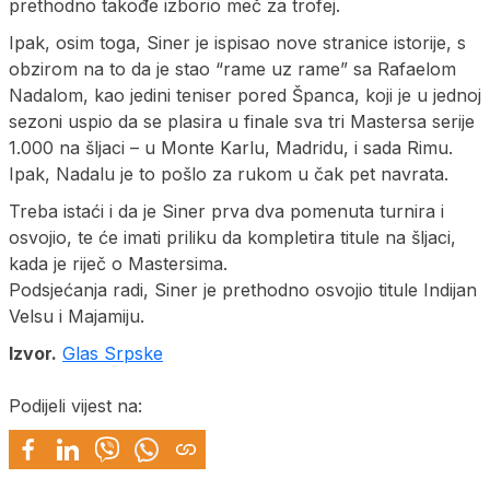
prethodno takođe izborio meč za trofej.
Ipak, osim toga, Siner je ispisao nove stranice istorije, s
obzirom na to da je stao “rame uz rame” sa Rafaelom
Nadalom, kao jedini teniser pored Španca, koji je u jednoj
sezoni uspio da se plasira u finale sva tri Mastersa serije
1.000 na šljaci – u Monte Karlu, Madridu, i sada Rimu.
Ipak, Nadalu je to pošlo za rukom u čak pet navrata.
Treba istaći i da je Siner prva dva pomenuta turnira i
osvojio, te će imati priliku da kompletira titule na šljaci,
kada je riječ o Mastersima.
Podsjećanja radi, Siner je prethodno osvojio titule Indijan
Velsu i Majamiju.
Izvor.
Glas Srpske
Podijeli vijest na: