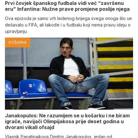
Prvi čovjek španskog fudbala vidi već “završenu
eru” Infantina: Nužne prave promjene poslije njega
Ova epizoda je samo vrh ledenog brijega svega onoga što se
dešavalo u FIFA, ali takođe i u fudbalu koji nema pravu ideju o
upravljanju
KOŠARKA
Janakopulos: Ne razumijem se u košarku i ne biram
igrače, navijači Olimpijakosa prije deset godina u
dvorani vikali ofsajd
Vlasnik Panatinaikosa Dimitris Janakopulos, jedan od