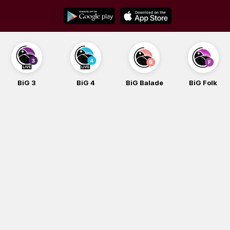
Skip
to
content
BiG 3
BiG 4
BiG Balade
BiG Folk