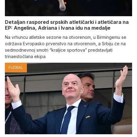
Detaljan raspored srpskih atletičarki i atletičara na
EP: Angelina, Adriana i Ivana idu na medalje
Na vrhuncu atletske sezone na otvorenom, u Birmingemu se
održava Evropasko prvenstvo na otvorenom, a Srbiju će na
sedmodnevnoj smotri “kraljice sportova” predstavljati
trinaestočlana ekipa
FUDBAL