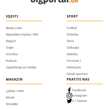
VIJESTI
SPORT
Banja Luka
Fudbal
Republika Srpska / BiH
Košarka
Region
Tenis
Svijet
Odbojka
Hronika
Atletika
Kultura
Formula 1
Saopštenje za medije
Vaterpolo
Ostali sportovi
MAGAZIN
PRATITE NAS
Facebook
Ljubav i seks
Instagram
Moda
X / Twitter
ShowBiz