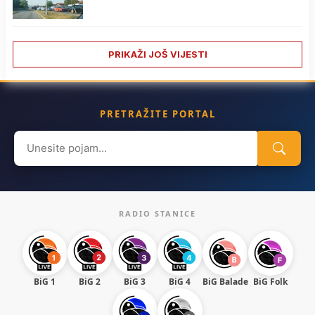
PRIKAŽI JOŠ VIJESTI
PRETRAŽITE PORTAL
Search
for:
RADIO STANICE
BiG 1
BiG 2
BiG 3
BiG 4
BiG Balade
BiG Folk