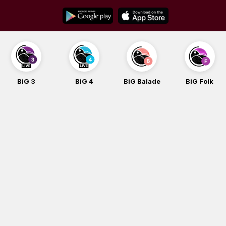
Skip
to
content
BiG 3
BiG 4
BiG Balade
BiG Folk