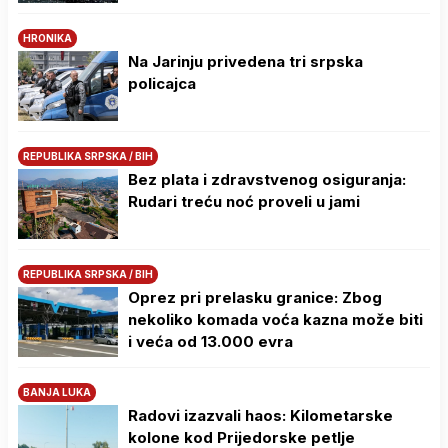
HRONIKA
Na Јarinju privedena tri srpska
policajca
REPUBLIKA SRPSKA / BIH
Bez plata i zdravstvenog osiguranja:
Rudari treću noć proveli u jami
REPUBLIKA SRPSKA / BIH
Oprez pri prelasku granice: Zbog
nekoliko komada voća kazna može biti
i veća od 13.000 evra
BANJA LUKA
Radovi izazvali haos: Kilometarske
kolone kod Prijedorske petlje