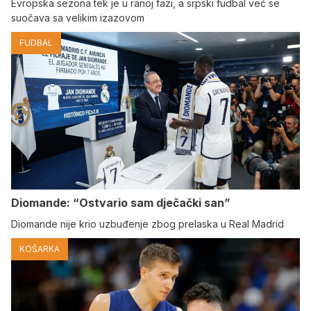
Evropska sezona tek je u ranoj fazi, a srpski fudbal već se
suočava sa velikim izazovom
FUDBAL
Diomande: “Ostvario sam dječački san”
Diomande nije krio uzbuđenje zbog prelaska u Real Madrid
KOŠARKA