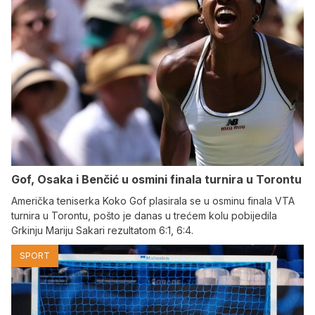
Gof, Osaka i Benčić u osmini finala turnira u Torontu
Američka teniserka Koko Gof plasirala se u osminu finala VTA
turnira u Torontu, pošto je danas u trećem kolu pobijedila
Grkinju Mariju Sakari rezultatom 6:1, 6:4.
SPORT