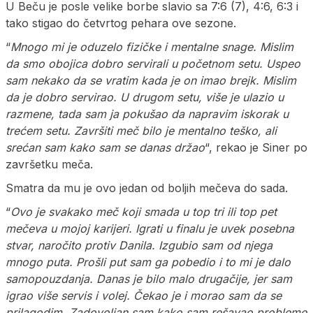
U Beču je posle velike borbe slavio sa 7:6 (7), 4:6, 6:3 i
tako stigao do četvrtog pehara ove sezone.
“
Mnogo mi je oduzelo fizičke i mentalne snage. Mislim
da smo obojica dobro servirali u početnom setu. Uspeo
sam nekako da se vratim kada je on imao brejk. Mislim
da je dobro servirao. U drugom setu, više je ulazio u
razmene, tada sam ja pokušao da napravim iskorak u
trećem setu. Završiti meč bilo je mentalno teško, ali
srećan sam kako sam se danas držao
“, rekao je Siner po
završetku meča.
Smatra da mu je ovo jedan od boljih mečeva do sada.
“
Ovo je svakako meč koji smada u top tri ili top pet
mečeva u mojoj karijeri. Igrati u finalu je uvek posebna
stvar, naročito protiv Danila. Izgubio sam od njega
mnogo puta. Prošli put sam ga pobedio i to mi je dalo
samopouzdanja. Danas je bilo malo drugačije, jer sam
igrao više servis i volej. Čekao je i morao sam da se
prilagodim. Zadovoljan sam kako sam rešavao probleme