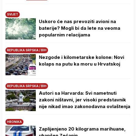
SVIJET
Uskoro će nas prevoziti avioni na
baterije? Mogli bi da lete na veoma
popularnim relacijama
REPUBLIKA SRPSKA / BIH
Nezgode i kilometarske kolone: Novi
kolaps na putu ka moru u Hrvatskoj
REPUBLIKA SRPSKA / BIH
Autori sa Harvarda: Svi nametnuti
zakoni ništavni, jer visoki predstavnik
nije nikad imao zakonodavna ovlaštenja
HRONIKA
Zaplijenjeno 20 kilograma marihuane,
uhapšen Zećanin