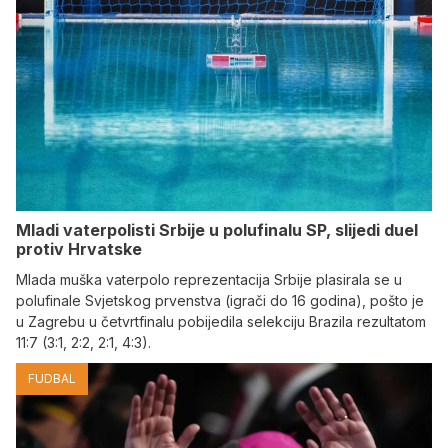
Mladi vaterpolisti Srbije u polufinalu SP, slijedi duel
protiv Hrvatske
Mlada muška vaterpolo reprezentacija Srbije plasirala se u
polufinale Svjetskog prvenstva (igrači do 16 godina), pošto je
u Zagrebu u četvrtfinalu pobijedila selekciju Brazila rezultatom
11:7 (3:1, 2:2, 2:1, 4:3).
FUDBAL