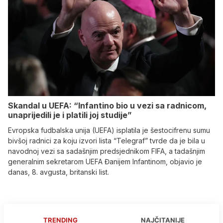
Skandal u UEFA: “Infantino bio u vezi sa radnicom,
unaprijedili je i platili joj studije”
Evropska fudbalska unija (UEFA) isplatila je šestocifrenu sumu
bivšoj radnici za koju izvori lista “Telegraf” tvrde da je bila u
navodnoj vezi sa sadašnjim predsjednikom FIFA, a tadašnjim
generalnim sekretarom UEFA Đanijem Infantinom, objavio je
danas, 8. avgusta, britanski list.
TRENDING
NAJČITANIJE