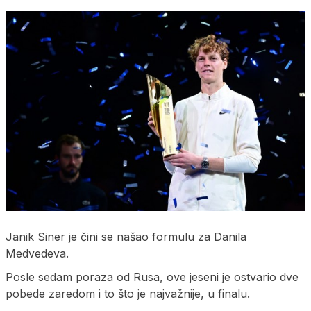
Janik Siner je čini se našao formulu za Danila
Medvedeva.
Posle sedam poraza od Rusa, ove jeseni je ostvario dve
pobede zaredom i to što je najvažnije, u finalu.