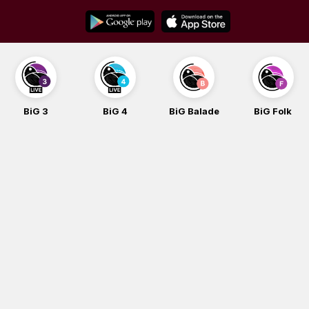
Skip
to
content
BiG 3
BiG 4
BiG Balade
BiG Folk