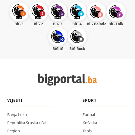
BiG 1
BiG 2
BiG 3
BiG 4
BiG Balade
BiG Folk
BiG iG
BiG Rock
VIJESTI
SPORT
Banja Luka
Fudbal
Republika Srpska / BiH
Košarka
Region
Tenis