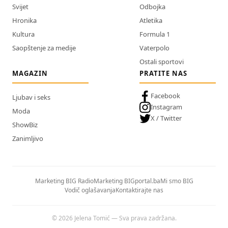
Svijet
Odbojka
Hronika
Atletika
Kultura
Formula 1
Saopštenje za medije
Vaterpolo
Ostali sportovi
MAGAZIN
PRATITE NAS
Facebook
Ljubav i seks
Instagram
Moda
X / Twitter
ShowBiz
Zanimljivo
Marketing BIG Radio
Marketing BIGportal.ba
Mi smo BIG
Vodič oglašavanja
Kontaktirajte nas
© 2026 Jelena Tomić — Sva prava zadržana.