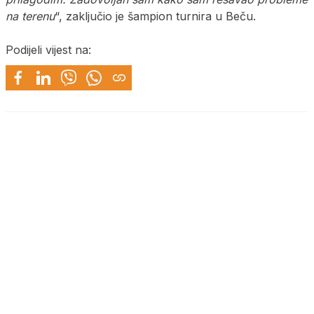
na terenu
“, zaključio je šampion turnira u Beču.
Podijeli vijest na: