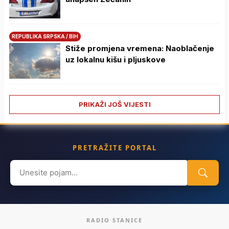
REPUBLIKA SRPSKA / BIH
Stiže promjena vremena: Naoblačenje
uz lokalnu kišu i pljuskove
PRIKAŽI JOŠ VIJESTI
PRETRAŽITE PORTAL
Search
for:
RADIO STANICE