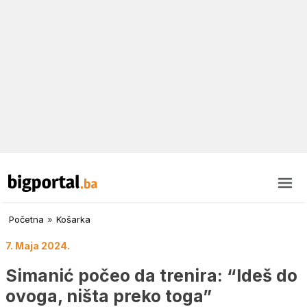
Početna
»
Košarka
7. Maja 2024.
Simanić počeo da trenira: “Ideš do
ovoga, ništa preko toga”