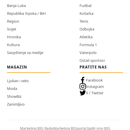
Banja Luka
Fudbal
Republika Srpska / BiH
Košarka
Region
Tenis
Svijet
Odbojka
Hronika
Atletika
Kultura
Formula 1
Saopštenje za medije
Vaterpolo
Ostali sportovi
MAGAZIN
PRATITE NAS
Facebook
Ljubav i seks
Instagram
Moda
X / Twitter
ShowBiz
Zanimljivo
Marketing BIG Radio
Marketing BIGportal.ba
Mi smo BIG