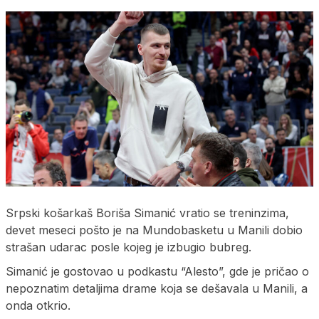
Srpski košarkaš Boriša Simanić vratio se treninzima,
devet meseci pošto je na Mundobasketu u Manili dobio
strašan udarac posle kojeg je izbugio bubreg.
Simanić je gostovao u podkastu “Alesto”, gde je pričao o
nepoznatim detaljima drame koja se dešavala u Manili, a
onda otkrio.