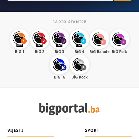
RADIO STANICE
BiG 1
BiG 2
BiG 3
BiG 4
BiG Balade
BiG Folk
BiG iG
BiG Rock
VIJESTI
SPORT