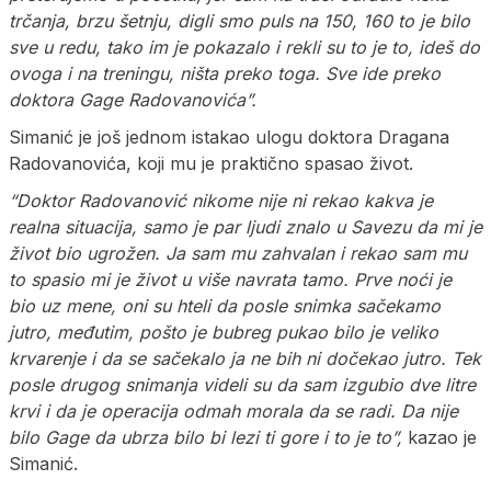
trčanja, brzu šetnju, digli smo puls na 150, 160 to je bilo
sve u redu, tako im je pokazalo i rekli su to je to, ideš do
ovoga i na treningu, ništa preko toga. Sve ide preko
doktora Gage Radovanovića”.
Simanić je još jednom istakao ulogu doktora Dragana
Radovanovića, koji mu je praktično spasao život.
“Doktor Radovanović nikome nije ni rekao kakva je
realna situacija, samo je par ljudi znalo u Savezu da mi je
život bio ugrožen. Ja sam mu zahvalan i rekao sam mu
to spasio mi je život u više navrata tamo. Prve noći je
bio uz mene, oni su hteli da posle snimka sačekamo
jutro, međutim, pošto je bubreg pukao bilo je veliko
krvarenje i da se sačekalo ja ne bih ni dočekao jutro. Tek
posle drugog snimanja videli su da sam izgubio dve litre
krvi i da je operacija odmah morala da se radi. Da nije
bilo Gage da ubrza bilo bi lezi ti gore i to je to”,
kazao je
Simanić.