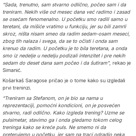
“Sada, trenutno, sam stvarno odlično, počeo sam i da
treniram. Nekih više od mesec dana već radimo i zasad
se osećam fenomenalno. U početku smo radili samo u
teretani, da mišiće vratimo u funkciju, jer su bili zamrli
skroz, ništa nisam smeo da radim sedam-osam meseci,
zbog tih nalaza i svega, da se to očisti i onda sam
krenuo da radim. U početku je to bila teretana, a onda
smo iz nedelje u nedelju podizali intenzitet i pre nekih
sedam do deset dana sam počeo i da šutiram”
, rekao je
Simanić.
Košarkaš Saragose pričao je o tome kako su izgledali
prvi treninzi.
“Treniram sa Stefanom, on je bio sa nama u
reprezentaciji, pomoćni kondicioni, on je posvećen
stvarno, radi odlično. Kako izgleda trening? Uzme se
pulsimetar, stavimo ga i onda gledamo tokom celog
treninga kako se kreće puls. Ne smemo ni da
preterujemo u početku, jer sam na traci odradio neka