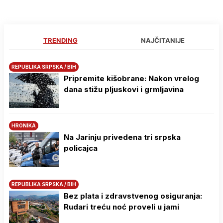
TRENDING
NAJČITANIJE
REPUBLIKA SRPSKA / BIH
Pripremite kišobrane: Nakon vrelog
dana stižu pljuskovi i grmljavina
HRONIKA
Na Јarinju privedena tri srpska
policajca
REPUBLIKA SRPSKA / BIH
Bez plata i zdravstvenog osiguranja:
Rudari treću noć proveli u jami