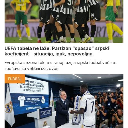
UEFA tabela ne laže: Partizan “spasao” srpski
koeficijent – situacija, ipak, nepovoljna
Evropska sezona tek je u ranoj fazi, a srpski fudbal već se
suočava sa velikim izazovom
FUDBAL