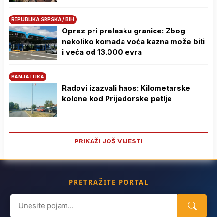
REPUBLIKA SRPSKA / BIH
Oprez pri prelasku granice: Zbog
nekoliko komada voća kazna može biti
i veća od 13.000 evra
BANJA LUKA
Radovi izazvali haos: Kilometarske
kolone kod Prijedorske petlje
PRIKAŽI JOŠ VIJESTI
PRETRAŽITE PORTAL
Search
for: