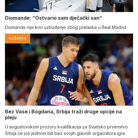
Diomande: “Ostvario sam dječački san”
Diomande nije krio uzbuđenje zbog prelaska u Real Madrid
KOŠARKA
Bez Vase i Bogdana, Srbija traži druge opcije na
pleju
U avgustovskom prozoru kvalifikacija za Svjetsko prvenstvo
Srbija će još jednom biti bez svojih glavnih orgaizatora igre.