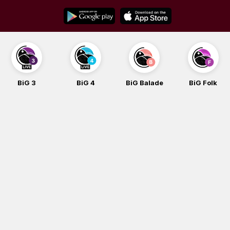
Skip
to
content
BiG 3
BiG 4
BiG Balade
BiG Folk