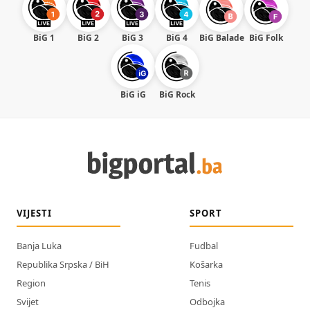
BiG 1
BiG 2
BiG 3
BiG 4
BiG Balade
BiG Folk
BiG iG
BiG Rock
VIJESTI
SPORT
Banja Luka
Fudbal
Republika Srpska / BiH
Košarka
Region
Tenis
Svijet
Odbojka