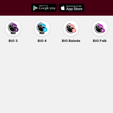
Skip
to
content
BiG 3
BiG 4
BiG Balade
BiG Folk