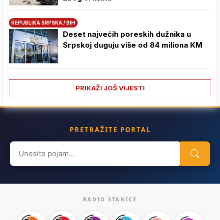
REPUBLIKA SRPSKA / BIH
Deset najvećih poreskih dužnika u
Srpskoj duguju više od 84 miliona KM
PRIKAŽI JOŠ VIJESTI
PRETRAŽITE PORTAL
Search
for:
RADIO STANICE