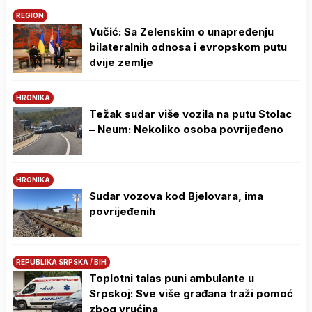
REGION
Vučić: Sa Zelenskim o unapređenju
bilateralnih odnosa i evropskom putu
dvije zemlje
HRONIKA
Težak sudar više vozila na putu Stolac
– Neum: Nekoliko osoba povrijeđeno
HRONIKA
Sudar vozova kod Bjelovara, ima
povrijeđenih
REPUBLIKA SRPSKA / BIH
Toplotni talas puni ambulante u
Srpskoj: Sve više građana traži pomoć
zbog vrućina