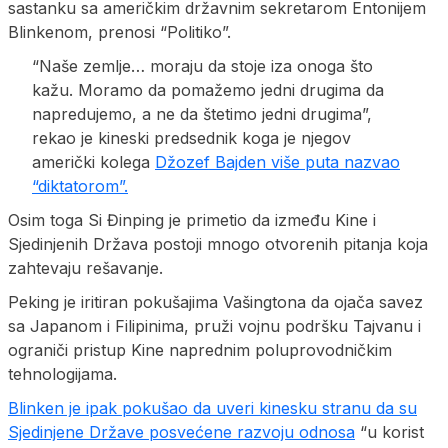
sastanku sa američkim državnim sekretarom Entonijem
Blinkenom, prenosi “Politiko”.
“Naše zemlje… moraju da stoje iza onoga što
kažu. Moramo da pomažemo jedni drugima da
napredujemo, a ne da štetimo jedni drugima”,
rekao je kineski predsednik koga je njegov
američki kolega
Džozef Bajden više puta nazvao
“diktatorom”.
Osim toga Si Đinping je primetio da između Kine i
Sjedinjenih Država postoji mnogo otvorenih pitanja koja
zahtevaju rešavanje.
Peking je iritiran pokušajima Vašingtona da ojača savez
sa Japanom i Filipinima, pruži vojnu podršku Tajvanu i
ograniči pristup Kine naprednim poluprovodničkim
tehnologijama.
Blinken je ipak pokušao da uveri kinesku stranu da su
Sjedinjene Države posvećene razvoju odnosa
“u korist