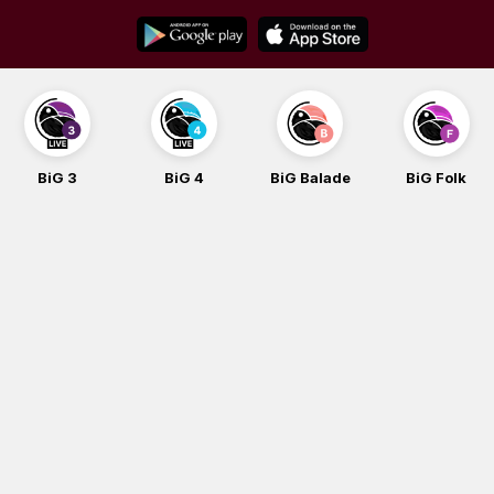
Skip
to
content
BiG 3
BiG 4
BiG Balade
BiG Folk