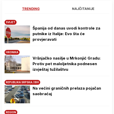
TRENDING
NAJČITANIJE
SVIJET
Španija od danas uvodi kontrole za
putnike iz Italije: Evo šta će
provjeravati
HRONIKA
Vršnjačko nasilje u Mrkonjić Gradu:
Protiv pet maloljetnika podnesen
izvještaj tužilaštvu
REPUBLIKA SRPSKA / BIH
Na većini graničnih prelaza pojačan
saobraćaj
REGION