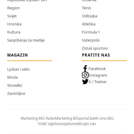
Region
Tenis
Svijet
Odbojka
Hronika
Atletika
Kultura
Formula 1
Saopštenje za medije
Vaterpolo
Ostali sportovi
MAGAZIN
PRATITE NAS
Facebook
Ljubav i seks
Instagram
Moda
X / Twitter
ShowBiz
Zanimljivo
Marketing BIG Radio
Marketing BIGportal.ba
Mi smo BIG
Vodič oglašavanja
Kontaktirajte nas