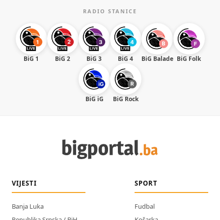
RADIO STANICE
BiG 1
BiG 2
BiG 3
BiG 4
BiG Balade
BiG Folk
BiG iG
BiG Rock
VIJESTI
SPORT
Banja Luka
Fudbal
Republika Srpska / BiH
Košarka