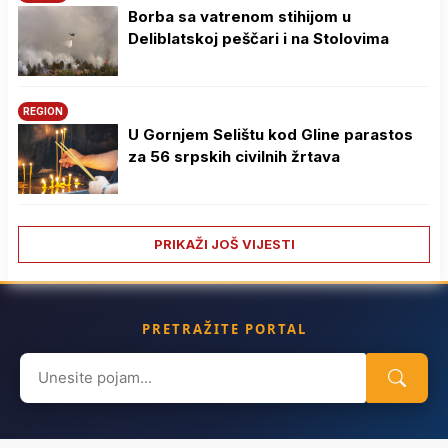
Borba sa vatrenom stihijom u
Deliblatskoj peščari i na Stolovima
REGION
U Gornjem Selištu kod Gline parastos
za 56 srpskih civilnih žrtava
PRIKAŽI JOŠ VIJESTI
PRETRAŽITE PORTAL
Search
for: