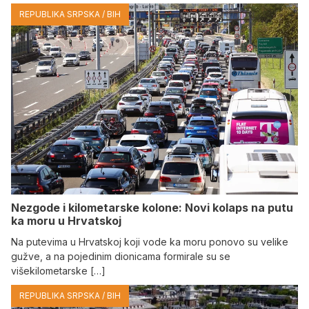
REPUBLIKA SRPSKA / BIH
Nezgode i kilometarske kolone: Novi kolaps na putu
ka moru u Hrvatskoj
Na putevima u Hrvatskoj koji vode ka moru ponovo su velike
gužve, a na pojedinim dionicama formirale su se
višekilometarske […]
REPUBLIKA SRPSKA / BIH