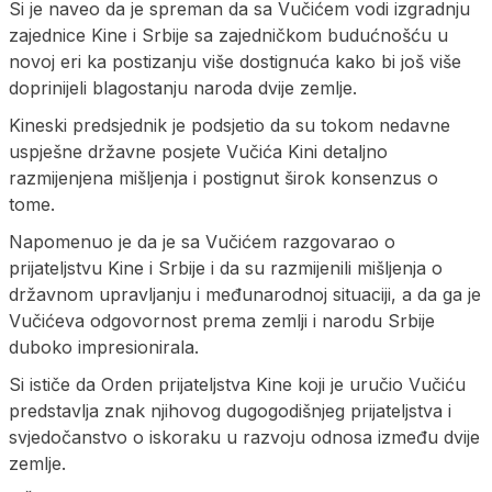
Si je naveo da je spreman da sa Vučićem vodi izgradnju
zajednice Kine i Srbije sa zajedničkom budućnošću u
novoj eri ka postizanju više dostignuća kako bi još više
doprinijeli blagostanju naroda dvije zemlje.
Kineski predsjednik je podsjetio da su tokom nedavne
uspješne državne posjete Vučića Kini detaljno
razmijenjena mišljenja i postignut širok konsenzus o
tome.
Napomenuo je da je sa Vučićem razgovarao o
prijateljstvu Kine i Srbije i da su razmijenili mišljenja o
državnom upravljanju i međunarodnoj situaciji, a da ga je
Vučićeva odgovornost prema zemlji i narodu Srbije
duboko impresionirala.
Si ističe da Orden prijateljstva Kine koji je uručio Vučiću
predstavlja znak njihovog dugogodišnjeg prijateljstva i
svjedočanstvo o iskoraku u razvoju odnosa između dvije
zemlje.