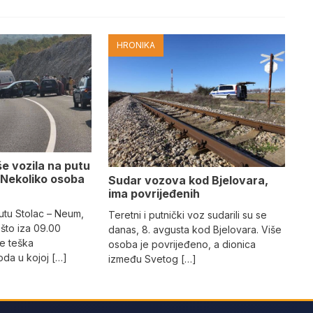
HRONIKA
e vozila na putu
 Nekoliko osoba
Sudar vozova kod Bjelovara,
ima povrijeđenih
utu Stolac – Neum,
Teretni i putnički voz sudarili su se
što iza 09.00
danas, 8. avgusta kod Bjelovara. Više
e teška
osoba je povrijeđeno, a dionica
da u kojoj […]
između Svetog […]