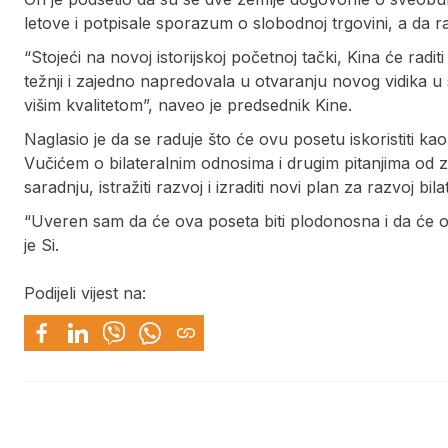
letove i potpisale sporazum o slobodnoj trgovini, a da 
“Stojeći na novoj istorijskoj početnoj tački, Kina će rad
težnji i zajedno napredovala u otvaranju novog vidika u
višim kvalitetom”, naveo je predsednik Kine.
Naglasio je da se raduje što će ovu posetu iskoristiti k
Vučićem o bilateralnim odnosima i drugim pitanjima od zaj
saradnju, istražiti razvoj i izraditi novi plan za razvoj bi
“Uveren sam da će ova poseta biti plodonosna i da će ot
je Si.
Podijeli vijest na: