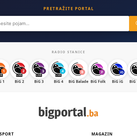
PRETRAŽITE PORTAL
ch
RADIO STANICE
G 1
BiG 2
BiG 3
BiG 4
BiG Balade
BiG Folk
BiG iG
BiG
SPORT
MAGAZIN