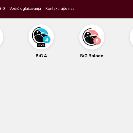
BiG
Vodič oglašavanja
Kontaktirajte nas
BiG 4
BiG Balade