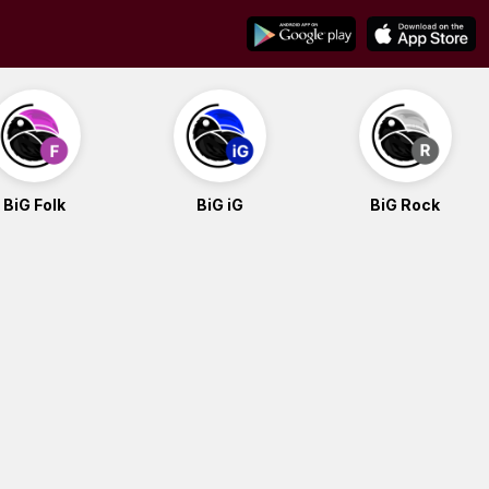
BiG Folk
BiG iG
BiG Rock