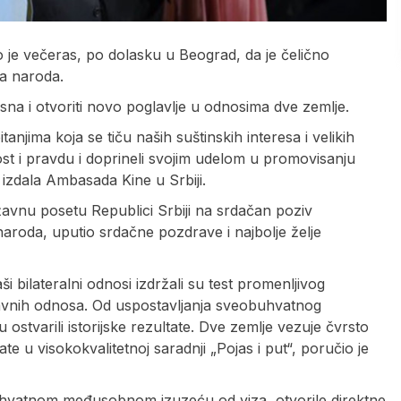
je večeras, po dolasku u Beograd, da je čelično
va naroda.
osna i otvoriti novo poglavlje u odnosima dve zemlje.
tanjima koja se tiču naših suštinskih interesa i velikih
t i pravdu i doprineli svojim udelom u promovisanju
e izdala Ambasada Kine u Srbiji.
žavnu posetu Republici Srbiji na srdačan poziv
naroda, uputio srdačne pozdrave i najbolje želje
ši bilateralni odnosi izdržali su test promenljivog
avnih odnosa. Od uspostavljanja sveobuhvatnog
 ostvarili istorijske rezultate. Dve zemlje vezuje čvrsto
te u visokokvalitetnoj saradnji „Pojas i put“, poručio je
uhvatnom međusobnom izuzeću od viza, otvorile direktne