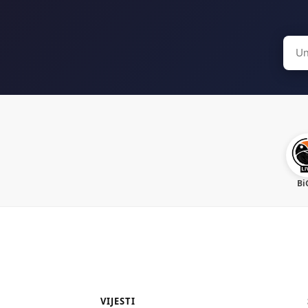
Sear
for:
Bi
VIJESTI