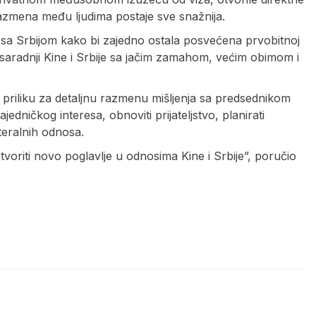
razmena među ljudima postaje sve snažnija.
iti sa Srbijom kako bi zajedno ostala posvećena prvobitnoj
 saradnji Kine i Srbije sa jačim zamahom, većim obimom i
ao priliku za detaljnu razmenu mišljenja sa predsednikom
edničkog interesa, obnoviti prijateljstvo, planirati
lateralnih odnosa.
voriti novo poglavlje u odnosima Kine i Srbije”, poručio