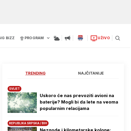
BIG BIZZ
PROGRAM
UŽIVO
TRENDING
NAJČITANIJE
SVIJET
Uskoro će nas prevoziti avioni na
baterije? Mogli bi da lete na veoma
popularnim relacijama
REPUBLIKA SRPSKA / BIH
Nezgode i kilometarske kolone: