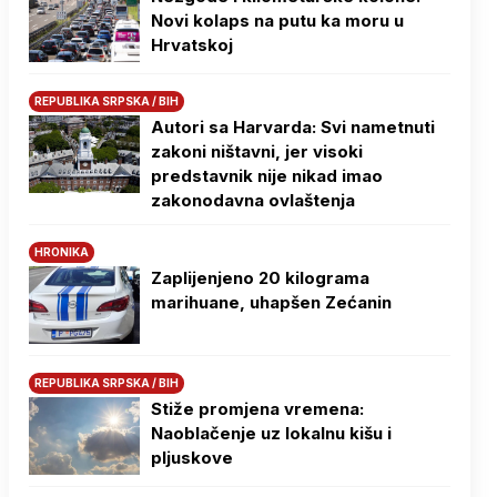
Novi kolaps na putu ka moru u
Hrvatskoj
REPUBLIKA SRPSKA / BIH
Autori sa Harvarda: Svi nametnuti
zakoni ništavni, jer visoki
predstavnik nije nikad imao
zakonodavna ovlaštenja
HRONIKA
Zaplijenjeno 20 kilograma
marihuane, uhapšen Zećanin
REPUBLIKA SRPSKA / BIH
Stiže promjena vremena:
Naoblačenje uz lokalnu kišu i
pljuskove