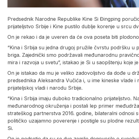
Predsednik Narodne Republike Kine Si Đingping poručio 
prijateljstvo Srbije i Kine pustilo dublje korenje u srcu d
On je rekao i da je uveren da će ova poseta biti plodon
“Kina i Srbija su jedna drugoj pružile čvrstu podršku u pi
briga. Zajednički smo podržavali međunarodnu pravičnos
mira i razvoja u svetu”, istakao je Si u saopštenju koje j
On je istakao da mu je veliko zadovoljstvo da dođe u dr
predsednika Aleksandra Vučića i, u ime kineske vlade i 
prijateljskoj vladi i narodu Srbije.
“Kina i Srbija imaju duboko tradicionalno prijateljstvo. Na
međunarodnog okruženja i postali lep primer međudrž
strateškog partnerstva 2016. godine, bilateralni odnosi su
političko uzajamno poverenje i postigle su plodne rezulta
Si.
On je podsetio da su se dve zemlje dogovorile o sveob