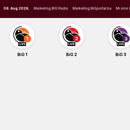
Skip
08. Aug 2026.
Marketing BIG Radio
Marketing BiGportal.ba
Mi smo 
to
content
BiG 1
BiG 2
BiG 3