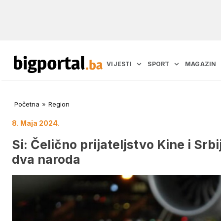
VIJESTI
SPORT
MAGAZIN
Početna
»
Region
8. Maja 2024.
Si: Čelično prijateljstvo Kine i Srbi
dva naroda