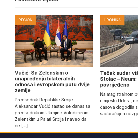
REGION
HRONIKA
Vučić: Sa Zelenskim o
Težak sudar viš
unapređenju bilateralnih
Stolac – Neum:
odnosa i evropskom putu dvije
povrijeđeno
zemlje
Na magistralnom p
Predsednik Republike Srbije
u mjestu Udora, ne
Aleksandar Vučić sastao se danas sa
časova dogodila s
predsednikom Ukrajine Volodimirom
saobraćajna nezgo
Zelenskim u Palati Srbija i naveo da
će […]