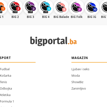
G 1
BiG 2
BiG 3
BiG 4
BiG Balade
BiG Folk
BiG iG
BiG
SPORT
MAGAZIN
Fudbal
Ljubav i seks
Košarka
Moda
Tenis
ShowBiz
Odbojka
Zanimljivo
Atletika
Formula 1