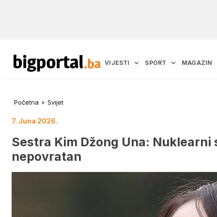
VIJESTI
SPORT
MAGAZIN
Početna
»
Svijet
7. Juna 2026.
Sestra Kim Džong Una: Nuklearni s
nepovratan