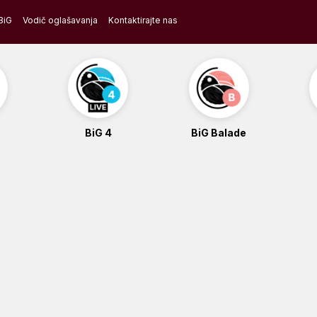
BiG
Vodič oglašavanja
Kontaktirajte nas
BiG 4
BiG Balade