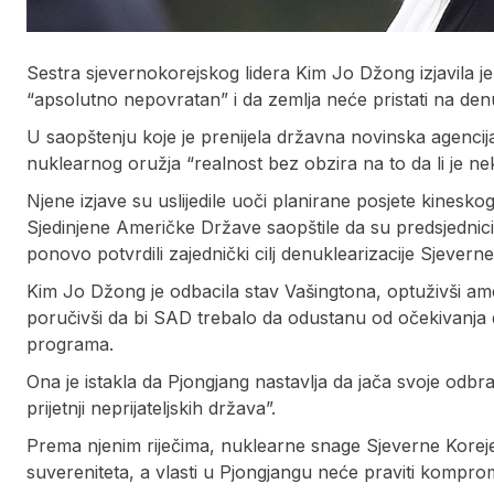
Sestra sjevernokorejskog lidera Kim Jo Džong izjavila je
“apsolutno nepovratan” i da zemlja neće pristati na de
U saopštenju koje je prenijela državna novinska agencij
nuklearnog oružja “realnost bez obzira na to da li je neko
Njene izjave su uslijedile uoči planirane posjete kinesk
Sjedinjene Američke Države saopštile da su predsjedni
ponovo potvrdili zajednički cilj denuklearizacije Sjevern
Kim Jo Džong je odbacila stav Vašingtona, optuživši amer
poručivši da bi SAD trebalo da odustanu od očekivanja
programa.
Ona je istakla da Pjongjang nastavlja da jača svoje odbr
prijetnji neprijateljskih država”.
Prema njenim riječima, nuklearne snage Sjeverne Koreje 
suvereniteta, a vlasti u Pjongjangu neće praviti kompro