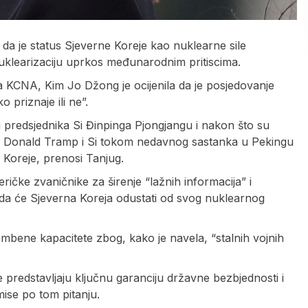
 da je status Sjeverne Koreje kao nuklearne sile
nuklearizaciju uprkos međunarodnim pritiscima.
a KCNA, Kim Jo Džong je ocijenila da je posjedovanje
 priznaje ili ne”.
og predsjednika Si Đinpinga Pjongjangu i nakon što su
ci Donald Tramp i Si tokom nedavnog sastanka u Pekingu
e Koreje, prenosi Tanjug.
ičke zvaničnike za širenje “lažnih informacija” i
 da će Sjeverna Koreja odustati od svog nuklearnog
ambene kapacitete zbog, kako je navela, “stalnih vojnih
predstavljaju ključnu garanciju državne bezbjednosti i
mise po tom pitanju.