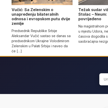
Vučić: Sa Zelenskim o
Težak sudar viš
unapređenju bilateralnih
Stolac – Neum:
odnosa i evropskom putu dvije
povrijeđeno
zemlje
Na magistralnom p
Predsednik Republike Srbije
u mjestu Udora, ne
Aleksandar Vučić sastao se danas sa
časova dogodila s
predsednikom Ukrajine Volodimirom
saobraćajna nezgo
Zelenskim u Palati Srbija i naveo da
će […]
Sear
for: