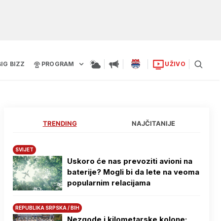
BIG BIZZ
PROGRAM
UŽIVO
TRENDING
NAJČITANIJE
SVIJET
Uskoro će nas prevoziti avioni na
baterije? Mogli bi da lete na veoma
popularnim relacijama
REPUBLIKA SRPSKA / BIH
Nezgode i kilometarske kolone: