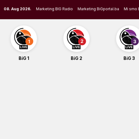
Skip
08. Aug 2026.
Marketing BIG Radio
Marketing BiGportal.ba
Mi smo 
to
content
BiG 1
BiG 2
BiG 3