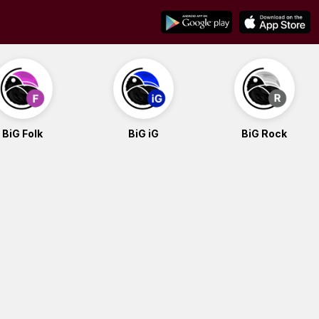
BiG Folk
BiG iG
BiG Rock