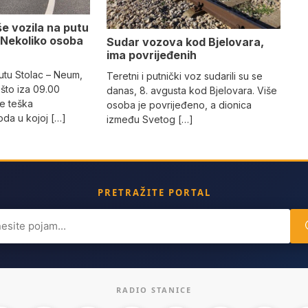
e vozila na putu
 Nekoliko osoba
Sudar vozova kod Bjelovara,
ima povrijeđenih
utu Stolac – Neum,
Teretni i putnički voz sudarili su se
što iza 09.00
danas, 8. avgusta kod Bjelovara. Više
e teška
osoba je povrijeđeno, a dionica
da u kojoj […]
između Svetog […]
PRETRAŽITE PORTAL
ch
RADIO STANICE