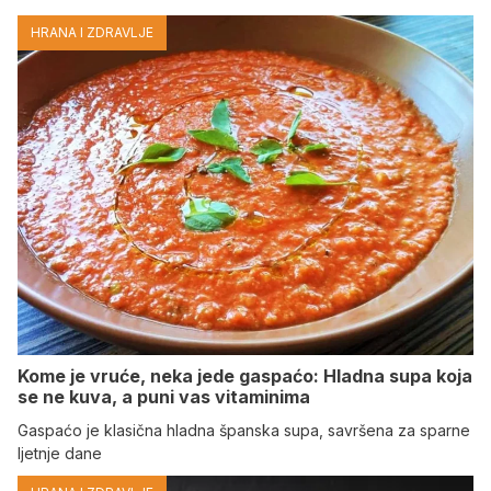
HRANA I ZDRAVLJE
Kome je vruće, neka jede gaspaćo: Hladna supa koja
se ne kuva, a puni vas vitaminima
Gaspaćo je klasična hladna španska supa, savršena za sparne
ljetnje dane