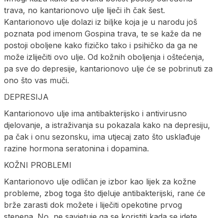
trava, no kantarionovo ulje liječi ih čak šest.
Kantarionovo ulje dolazi iz biljke koja je u narodu još
poznata pod imenom Gospina trava, te se kaže da ne
postoji oboljene kako fizičko tako i psihičko da ga ne
može izliječiti ovo ulje. Od kožnih oboljenja i oštećenja,
pa sve do depresije, kantarionovo ulje će se pobrinuti za
ono što vas muči.
DEPRESIJA
Kantarionovo ulje ima antibakterijsko i antivirusno
djelovanje, a istraživanja su pokazala kako na depresiju,
pa čak i onu sezonsku, ima utjecaj zato što usklađuje
razine hormona seratonina i dopamina.
KOŽNI PROBLEMI
Kantarionovo ulje odličan je izbor kao lijek za kožne
probleme, zbog toga što djeluje antibakterijski, rane će
brže zarasti dok možete i liječiti opekotine prvog
stepena. No, ne savjetuje ga se koristiti kada se idete