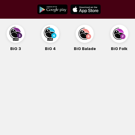
Skip
to
content
BiG 3
BiG 4
BiG Balade
BiG Folk