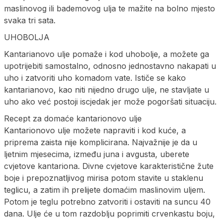
maslinovog ili bademovog ulja te mažite na bolno mjesto
svaka tri sata.
UHOBOLJA
Kantarianovo ulje pomaže i kod uhobolje, a možete ga
upotrijebiti samostalno, odnosno jednostavno nakapati u
uho i zatvoriti uho komadom vate. Ističe se kako
kantarianovo, kao niti nijedno drugo ulje, ne stavljate u
uho ako već postoji iscjedak jer može pogoršati situaciju.
Recept za domaće kantarionovo ulje
Kantarionovo ulje možete napraviti i kod kuće, a
priprema zaista nije komplicirana. Najvažnije je da u
ljetnim mjesecima, između juna i avgusta, uberete
cvjetove kantariona. Divne cvjetove karakteristične žute
boje i prepoznatljivog mirisa potom stavite u staklenu
teglicu, a zatim ih prelijete domaćim maslinovim uljem.
Potom je teglu potrebno zatvoriti i ostaviti na suncu 40
dana. Ulje će u tom razdoblju poprimiti crvenkastu boju,