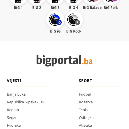
BiG 1
BiG 2
BiG 3
BiG 4
BiG Balade
BiG Folk
BiG iG
BiG Rock
VIJESTI
SPORT
Banja Luka
Fudbal
Republika Srpska / BiH
Košarka
Region
Tenis
Svijet
Odbojka
Hronika
Atletika