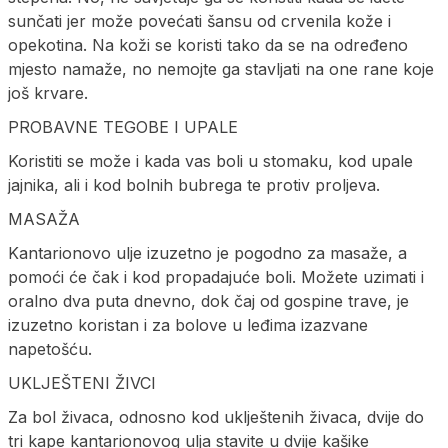
sunčati jer može povećati šansu od crvenila kože i
opekotina. Na koži se koristi tako da se na određeno
mjesto namaže, no nemojte ga stavljati na one rane koje
još krvare.
PROBAVNE TEGOBE I UPALE
Koristiti se može i kada vas boli u stomaku, kod upale
jajnika, ali i kod bolnih bubrega te protiv proljeva.
MASAŽA
Kantarionovo ulje izuzetno je pogodno za masaže, a
pomoći će čak i kod propadajuće boli. Možete uzimati i
oralno dva puta dnevno, dok čaj od gospine trave, je
izuzetno koristan i za bolove u leđima izazvane
napetošću.
UKLJEŠTENI ŽIVCI
Za bol živaca, odnosno kod uklještenih živaca, dvije do
tri kape kantarionovog ulja stavite u dvije kašike