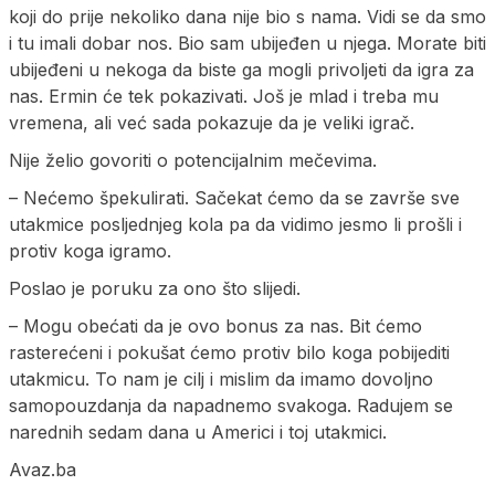
koji do prije nekoliko dana nije bio s nama. Vidi se da smo
i tu imali dobar nos. Bio sam ubijeđen u njega. Morate biti
ubijeđeni u nekoga da biste ga mogli privoljeti da igra za
nas. Ermin će tek pokazivati. Još je mlad i treba mu
vremena, ali već sada pokazuje da je veliki igrač.
Nije želio govoriti o potencijalnim mečevima.
– Nećemo špekulirati. Sačekat ćemo da se završe sve
utakmice posljednjeg kola pa da vidimo jesmo li prošli i
protiv koga igramo.
Poslao je poruku za ono što slijedi.
– Mogu obećati da je ovo bonus za nas. Bit ćemo
rasterećeni i pokušat ćemo protiv bilo koga pobijediti
utakmicu. To nam je cilj i mislim da imamo dovoljno
samopouzdanja da napadnemo svakoga. Radujem se
narednih sedam dana u Americi i toj utakmici.
Avaz.ba