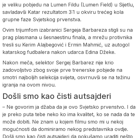
je veliku pobjedu na Lumen Fildu (Lumen Field) u Sijetlu,
savladavši Katar rezultatom 3:1 u okviru trećeg kola
grupne faze Svjetskog prvenstva.
Ovim trijumfom izabranici Sergeja Barbareza stigli su na
prag plasmana u šesnaestinu finala, a mrežu protivnika
tresli su Kerim Alajbegović i Ermin Mahmić, uz autogol
katarskog fudbalera nakon udarca Edina Džeke.
Nakon meča, selektor Sergej Barbarez nije krio
zadovoljstvo zbog svoje prve trenerske pobjede na
smotri najboljih selekcija svijeta, osvrnuvši se na težinu
igranja na ovom nivou.
Došli smo kao čisti autsajderi
– Ne govorim ja džaba da je ovo Svjetsko prvenstvo. I da
je preko puta tebe neko ko ima kvalitet, ko se nada da te
može dobiti. Ne znam u kojem filmu smo mi u nekoj
mogućnosti da dominiramo nekog predstavnika ovdje.
Došli smo kao čisti autsajderi da pokušamo uraditi nešto