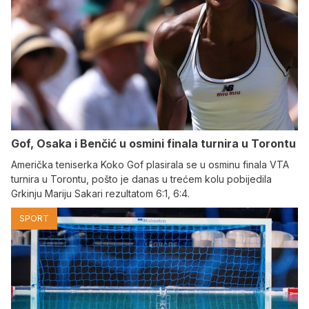
Gof, Osaka i Benčić u osmini finala turnira u Torontu
Američka teniserka Koko Gof plasirala se u osminu finala VTA
turnira u Torontu, pošto je danas u trećem kolu pobijedila
Grkinju Mariju Sakari rezultatom 6:1, 6:4.
SPORT