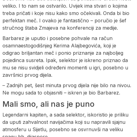
veliko. I to nam se ostvarilo. Uvijek ima stvari o kojima
treba pričati i koje nisu kako smo očekivali. Onda bi bio
perfektan meč. I ovako je fantastično – poručio je šef
stručnog štaba Zmajeva na konferenciji za medije.
Barbarez je uputio i posebne pohvale na račun
osamnaestogodišnjeg Kerima Alajbegovića, koji je
odigrao briljantan meč i ponio priznanje za najboljeg
pojedinca susreta. Ipak, selektor je iskreno priznao da
mu se nisu svidjeli određeni momenti u igri, posebno u
završnici prvog dijela.
– Zadnjih pet, šest minuta prvog dijela nije bilo na nivou.
Ne mogu sada to objasniti – iskren je bio Barbarez.
Mali smo, ali nas je puno
Legendarni kapiten, a sada selektor, iskoristio je priliku
da uputi zahvalnost navijačima koji su napravili sjajnu
atmosferu u Sijetlu, posebno se osvrnuvši na veliku
snagu bh. dijaspore.