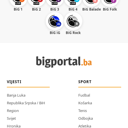
BiG 1
BiG 2
BiG 3
BiG 4
BiG Balade
BiG Folk
BiG iG
BiG Rock
VIJESTI
SPORT
Banja Luka
Fudbal
Republika Srpska / BiH
Košarka
Region
Tenis
Svijet
Odbojka
Hronika
Atletika