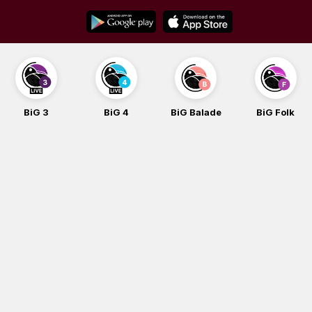
Skip
to
content
BiG 3
BiG 4
BiG Balade
BiG Folk