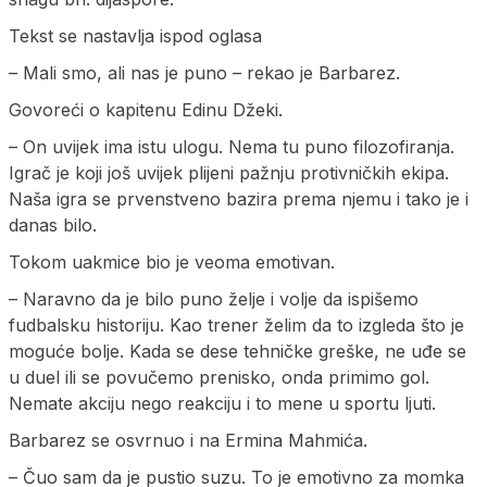
Tekst se nastavlja ispod oglasa
– Mali smo, ali nas je puno – rekao je Barbarez.
Govoreći o kapitenu Edinu Džeki.
– On uvijek ima istu ulogu. Nema tu puno filozofiranja.
Igrač je koji još uvijek plijeni pažnju protivničkih ekipa.
Naša igra se prvenstveno bazira prema njemu i tako je i
danas bilo.
Tokom uakmice bio je veoma emotivan.
– Naravno da je bilo puno želje i volje da ispišemo
fudbalsku historiju. Kao trener želim da to izgleda što je
moguće bolje. Kada se dese tehničke greške, ne uđe se
u duel ili se povučemo prenisko, onda primimo gol.
Nemate akciju nego reakciju i to mene u sportu ljuti.
Barbarez se osvrnuo i na Ermina Mahmića.
– Čuo sam da je pustio suzu. To je emotivno za momka