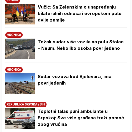
REGION
Vučić: Sa Zelenskim o unapređenju
bilateralnih odnosa i evropskom putu
dvije zemlje
HRONIKA
Težak sudar više vozila na putu Stolac
– Neum: Nekoliko osoba povrijeđeno
HRONIKA
Sudar vozova kod Bjelovara, ima
povrijeđenih
REPUBLIKA SRPSKA / BIH
Toplotni talas puni ambulante u
Srpskoj: Sve više građana traži pomoć
zbog vrućina