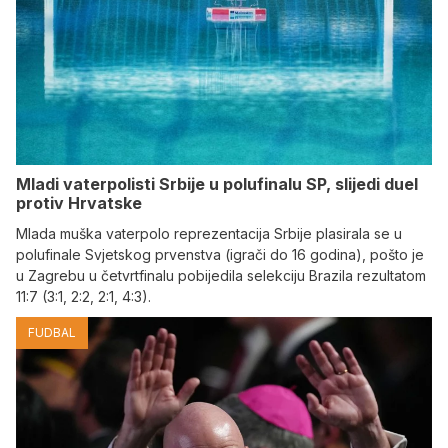
Mladi vaterpolisti Srbije u polufinalu SP, slijedi duel
protiv Hrvatske
Mlada muška vaterpolo reprezentacija Srbije plasirala se u
polufinale Svjetskog prvenstva (igrači do 16 godina), pošto je
u Zagrebu u četvrtfinalu pobijedila selekciju Brazila rezultatom
11:7 (3:1, 2:2, 2:1, 4:3).
FUDBAL