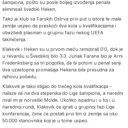
šampiona, pošto su posle boljeg izvođenja penala
eliminisali švedski Heken.
Tako je klub sa Farskih Ostrva prvi put u istoriji te male
zemlje uspeo da preskoči dva kola u kvalifikacijama i
obezbedi plasman u grupnu fazu nekog UEFA
takmičenja.
Klaksvik i Heken su u prvom meču remizirali 0:0, dok je
u revanšu u Švedskoj bilo 3:3. Junak Farana bio je Arni
Frederiksberg sa tri pogotka, da bi potom u penal seriji
dva uzastopna promašaja Hekena bila presudna za
njihovu pobedu.
Klaksvik je tako stigao do trećeg kola kvalifikacija –
nalaze se na dva stepenika do Lige šampiona, a naredni
rival im je norveški Molde. Ukoliko ispadnu i u toj i u
narednoj rundi, Klaksvik će igrati u grupnoj fazi Lige
konferencije, čime će postati prvi tim iz zemlje sa oko
50.000 stanovnika koji je u tome uspeo.