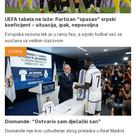
UEFA tabela ne laže: Partizan “spasao” srpski
koeficijent – situacija, ipak, nepovoljna
Evropska sezona tek je u ranoj fazi, a srpski fudbal već se
suočava sa velikim izazovom
FUDBAL
Diomande: “Ostvario sam dječački san”
Diomande nije krio uzbuđenje zbog prelaska u Real Madrid