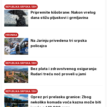
REPUBLIKA SRPSKA / BIH
Pripremite kišobrane: Nakon vrelog
dana stižu pljuskovi i grmljavina
HRONIKA
Na Јarinju privedena tri srpska
policajca
REPUBLIKA SRPSKA / BIH
Bez plata i zdravstvenog osiguranja:
Rudari treću noć proveli u jami
REPUBLIKA SRPSKA / BIH
Oprez pri prelasku granice: Zbog
nekoliko komada voća kazna može biti