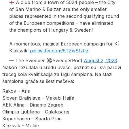
A club from a town of 5024 people – the City
of San Marino & Balzan are the only smaller
places represented in the second qualifying round
of the European competitions – have eliminated
the champions of Hungary & Sweden!
A momentous, magical European campaign for KÍ
Klaksvík!
pic.twitter.com/5TZwSfztIz
— The Sweeper (@SweeperPod)
August 2, 2023
Nakon rezultata u sredu uveče, poznati su i svi parovi
trećeg kola kvalifikacija za Ligu šampiona. Na stazi
šampiona igraće se šest mečeva:
Rakov – Aris
Slovan Bratislava – Makabi Haifa
AEK Atina – Dinamo Zagreb
Olimpija Ljubljana – Galatasaraj
Kopenhagen – Sparta Prag
Klaksvik – Molde