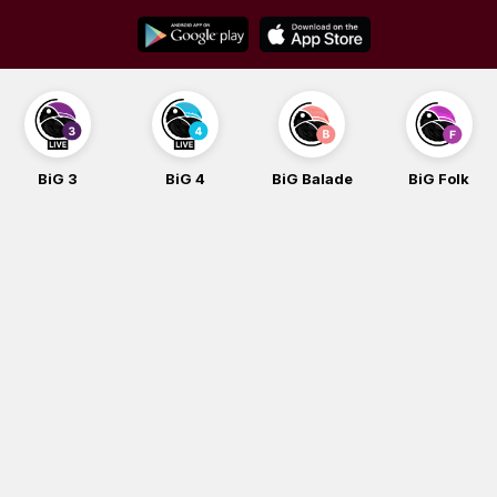
Skip
to
content
BiG 4
BiG Balade
BiG Folk
BiG iG