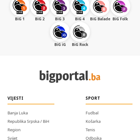
BiG 1
BiG 2
BiG 3
BiG 4
BiG Balade
BiG Folk
BiG iG
BiG Rock
VIJESTI
SPORT
Banja Luka
Fudbal
Republika Srpska / BiH
Košarka
Region
Tenis
Svijet
Odbojka