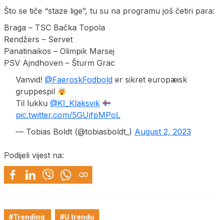
Što se tiče “staze lige”, tu su na programu još četiri para:
Braga – TSC Bačka Topola
Rendžers – Servet
Panatinaikos – Olimpik Marsej
PSV Ajndhoven – Šturm Grac
Vanvid!
@FaeroskFodbold
er sikret europæisk
gruppespil
Til lukku
@KI_Klaksvik
pic.twitter.com/5GUifpMPoL
— Tobias Boldt (@tobiasboldt_)
August 2, 2023
Podijeli vijest na:
#Trending
#U trendu