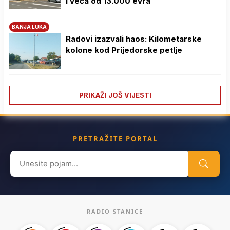
i veća od 13.000 evra
BANJA LUKA
Radovi izazvali haos: Kilometarske
kolone kod Prijedorske petlje
PRIKAŽI JOŠ VIJESTI
PRETRAŽITE PORTAL
Search
for:
RADIO STANICE