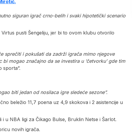
irotić.
utno siguran igrač crno-belih i svaki hipotetički scenario
rtus pusti Šengeliju, jer bi to ovom klubu otvorilo
eće sprečiti i pokušati da zadrži igrača mimo njegove
vac bi mogao značajno da se investira u ‘četvorku’ gde tim
o sporta”.
ogao biti jedan od nosilaca igre sledeće sezone”.
ečno beležio 11,7 poena uz 4,9 skokova i 2 asistencije u
i i u NBA ligi za Čikago Bulse, Bruklin Netse i Šarlot.
icu novih igrača.