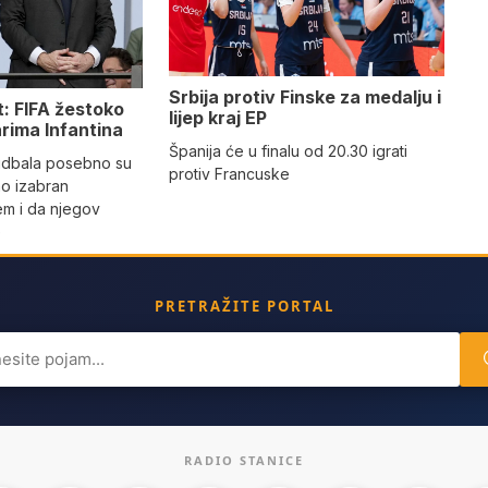
Srbija protiv Finske za medalju i
t: FIFA žestoko
lijep kraj EP
arima Infantina
Španija će u finalu od 20.30 igrati
fudbala posebno su
protiv Francuske
ino izabran
m i da njegov
e
PRETRAŽITE PORTAL
ch
RADIO STANICE