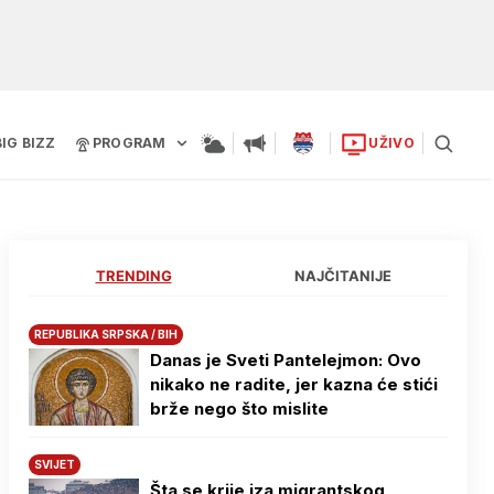
BIG BIZZ
PROGRAM
UŽIVO
TRENDING
NAJČITANIJE
REPUBLIKA SRPSKA / BIH
Danas je Sveti Pantelejmon: Ovo
nikako ne radite, jer kazna će stići
brže nego što mislite
SVIJET
Šta se krije iza migrantskog