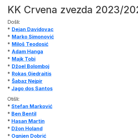
KK Crvena zvezda 2023/20
Došli:
*
Dejan Davidovac
*
Marko Simonović
*
Miloš Teodosić
*
Adam Hanga
*
Majk Tobi
*
Džoel Bolomboj
*
Rokas Giedraitis
*
Šabaz Nejpir
*
Jago dos Sant
os
Otišli:
*
Stefan Marković
*
Ben Bentil
*
Hasan Martin
*
Džon Holand
*
Ognjen Dobrić