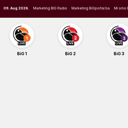
Skip
09. Aug 2026.
Marketing BIG Radio
Marketing BiGportal.ba
Mi smo 
to
content
BiG 1
BiG 2
BiG 3