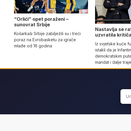
“Orlići” opet poraženi –
sunovrat Srbije
Nastavlja se ra
Košarkaši Srbije zabilježili su i treći
uzvratila kritič
poraz na Evrobasketu za igrače
Iz svjetske kuće 
mlađe od 16 godina
istakli da je Infant
demokratskim pute
mandat i dalje traj
Sear
for: