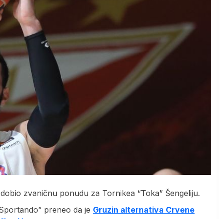
ije dobio zvaničnu ponudu za Tornikea “Toka” Šengeliju.
l “Sportando” preneo da je
Gruzin alternativa Crvene