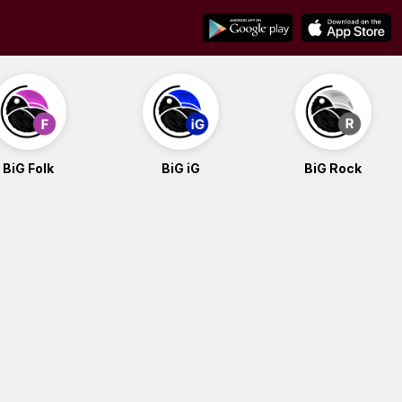
BiG Folk
BiG iG
BiG Rock