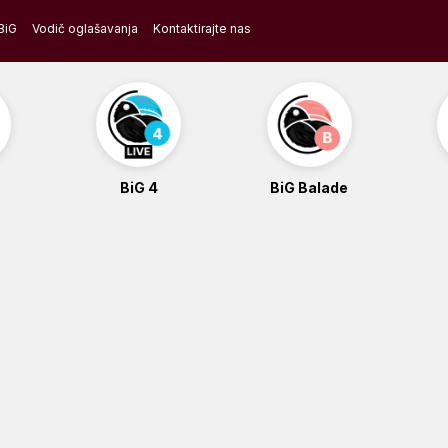
BiG
Vodič oglašavanja
Kontaktirajte nas
BiG 4
BiG Balade