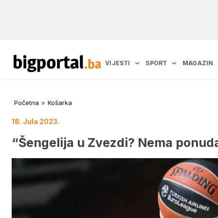
VIJESTI
SPORT
MAGAZIN
Početna
»
Košarka
18. Jula 2023.
“Šengelija u Zvezdi? Nema ponuda,