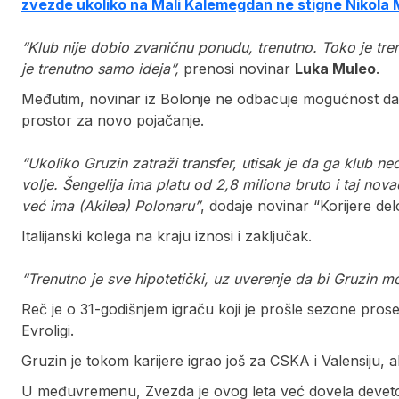
zvezde ukoliko na Mali Kalemegdan ne stigne Nikola M
“Klub nije dobio zvaničnu ponudu, trenutno. Toko je tren
je trenutno samo ideja”,
prenosi novinar
Luka Muleo
.
Međutim, novinar iz Bolonje ne odbacuje mogućnost da Vi
prostor za novo pojačanje.
“Ukoliko Gruzin zatraži transfer, utisak je da ga klub n
volje. Šengelija ima platu od 2,8 miliona bruto i taj no
već ima (Akilea) Polonaru”
, dodaje novinar “Korijere del
Italijanski kolega na kraju iznosi i zaključak.
“Trenutno je sve hipotetički, uz uverenje da bi Gruzin m
Reč je o 31-godišnjem igraču koji je prošle sezone pros
Evroligi.
Gruzin je tokom karijere igrao još za CSKA i Valensiju, al
U međuvremenu, Zvezda je ovog leta već dovela devetor