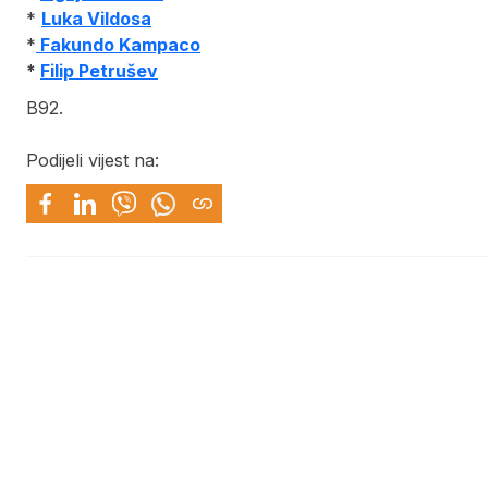
*
Luka Vildosa
*
Fakundo Kampaco
*
Filip Petrušev
B92.
Podijeli vijest na: