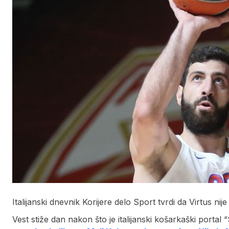
Italijanski dnevnik Korijere delo Sport tvrdi da Virtus n
Vest stiže dan nakon što je italijanski košarkaški porta