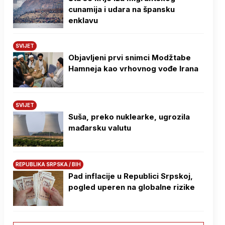
cunamija i udara na špansku
enklavu
SVIJET
Objavljeni prvi snimci Modžtabe
Hamneja kao vrhovnog vođe Irana
SVIJET
Suša, preko nuklearke, ugrozila
mađarsku valutu
REPUBLIKA SRPSKA / BIH
Pad inflacije u Republici Srpskoj,
pogled uperen na globalne rizike