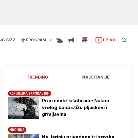
BIG BIZZ
PROGRAM
UŽIVO
TRENDING
NAJČITANIJE
REPUBLIKA SRPSKA / BIH
Pripremite kišobrane: Nakon
vrelog dana stižu pljuskovi i
grmljavina
HRONIKA
Na Јarinju privedena tri srpska