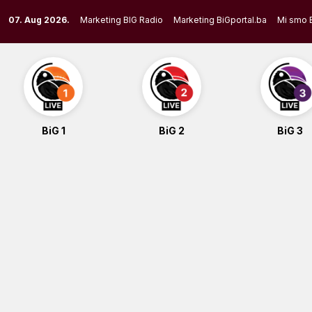
Skip
07. Aug 2026.
Marketing BIG Radio
Marketing BiGportal.ba
Mi smo 
to
content
BiG 1
BiG 2
BiG 3