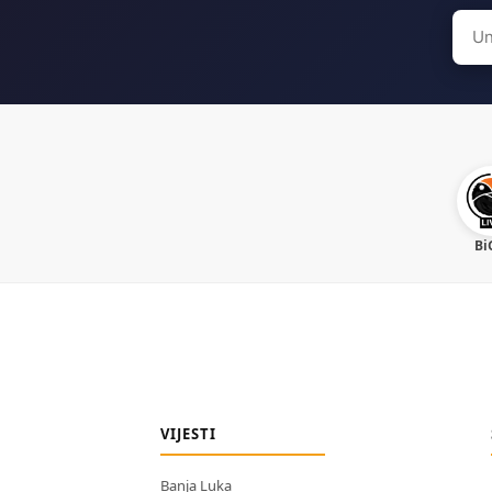
Sear
for:
Bi
VIJESTI
Banja Luka