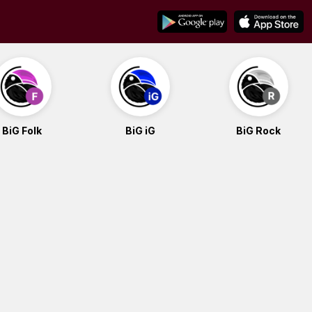
BiG Folk
BiG iG
BiG Rock