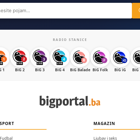
ch
RADIO STANICE
G 1
BiG 2
BiG 3
BiG 4
BiG Balade
BiG Folk
BiG iG
BiG
SPORT
MAGAZIN
Fudbal
Ljubav i seks