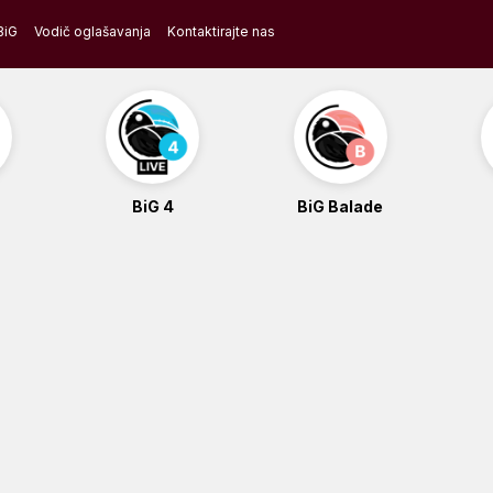
BiG
Vodič oglašavanja
Kontaktirajte nas
BiG 4
BiG Balade