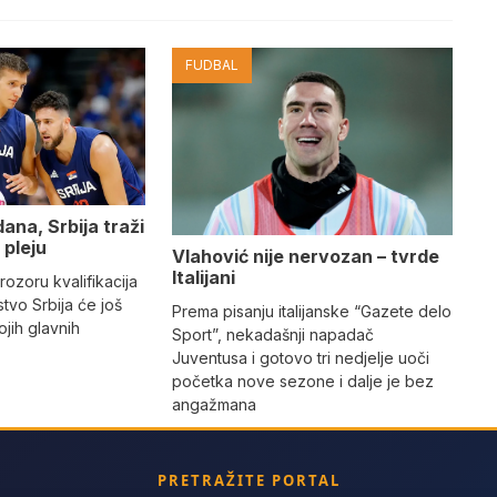
FUDBAL
ana, Srbija traži
 pleju
Vlahović nije nervozan – tvrde
Italijani
ozoru kvalifikacija
tvo Srbija će još
Prema pisanju italijanske “Gazete delo
ojih glavnih
Sport”, nekadašnji napadač
Juventusa i gotovo tri nedjelje uoči
početka nove sezone i dalje je bez
angažmana
PRETRAŽITE PORTAL