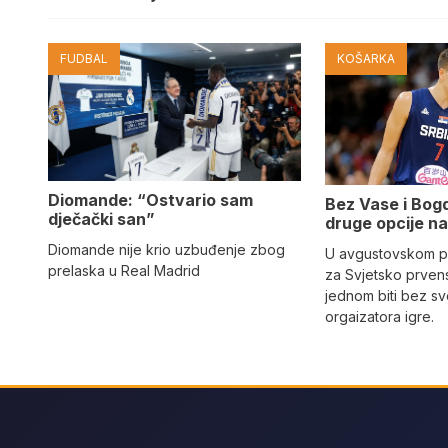
FUDBAL
KOŠARKA
Diomande: “Ostvario sam
Bez Vase i Bogd
dječački san”
druge opcije na
Diomande nije krio uzbuđenje zbog
U avgustovskom pr
prelaska u Real Madrid
za Svjetsko prvens
jednom biti bez sv
orgaizatora igre.