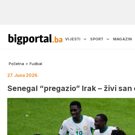
VIJESTI
SPORT
MAGAZIN
Početna
»
Fudbal
27. Juna 2026.
Senegal “pregazio” Irak – živi san 