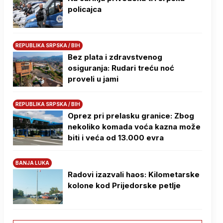
policajca
REPUBLIKA SRPSKA / BIH
Bez plata i zdravstvenog
osiguranja: Rudari treću noć
proveli u jami
REPUBLIKA SRPSKA / BIH
Oprez pri prelasku granice: Zbog
nekoliko komada voća kazna može
biti i veća od 13.000 evra
BANJA LUKA
Radovi izazvali haos: Kilometarske
kolone kod Prijedorske petlje