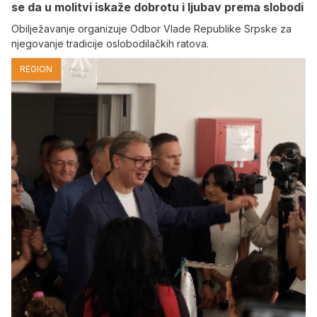
se da u molitvi iskaže dobrotu i ljubav prema slobodi
Obilježavanje organizuje Odbor Vlade Republike Srpske za
njegovanje tradicije oslobodilačkih ratova.
REGION