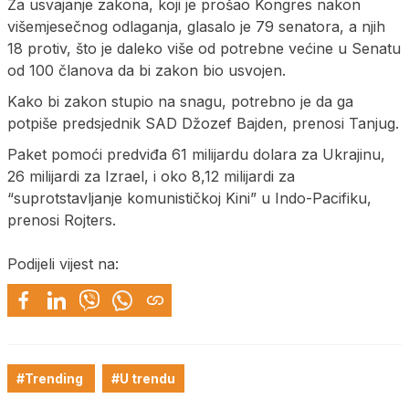
Za usvajanje zakona, koji je prošao Kongres nakon
višemjesečnog odlaganja, glasalo je 79 senatora, a njih
18 protiv, što je daleko više od potrebne većine u Senatu
od 100 članova da bi zakon bio usvojen.
Kako bi zakon stupio na snagu, potrebno je da ga
potpiše predsjednik SAD Džozef Bajden, prenosi Tanjug.
Paket pomoći predviđa 61 milijardu dolara za Ukrajinu,
26 milijardi za Izrael, i oko 8,12 milijardi za
“suprotstavljanje komunističkoj Kini” u Indo-Pacifiku,
prenosi Rojters.
Podijeli vijest na:
#Trending
#U trendu