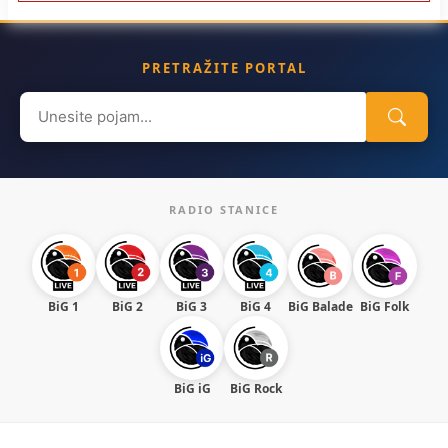
PRETRAŽITE PORTAL
Search
for:
RADIO STANICE
BiG 1
BiG 2
BiG 3
BiG 4
BiG Balade
BiG Folk
BiG iG
BiG Rock