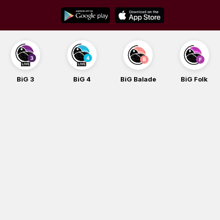
Skip
to
content
BiG 3
BiG 4
BiG Balade
BiG Folk