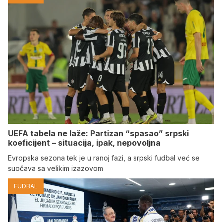
UEFA tabela ne laže: Partizan “spasao” srpski
koeficijent – situacija, ipak, nepovoljna
Evropska sezona tek je u ranoj fazi, a srpski fudbal već se
suočava sa velikim izazovom
FUDBAL