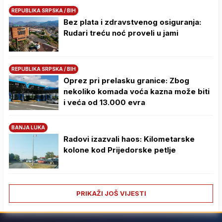
REPUBLIKA SRPSKA / BIH
Bez plata i zdravstvenog osiguranja:
Rudari treću noć proveli u jami
REPUBLIKA SRPSKA / BIH
Oprez pri prelasku granice: Zbog
nekoliko komada voća kazna može biti
i veća od 13.000 evra
BANJA LUKA
Radovi izazvali haos: Kilometarske
kolone kod Prijedorske petlje
PRIKAŽI JOŠ VIJESTI