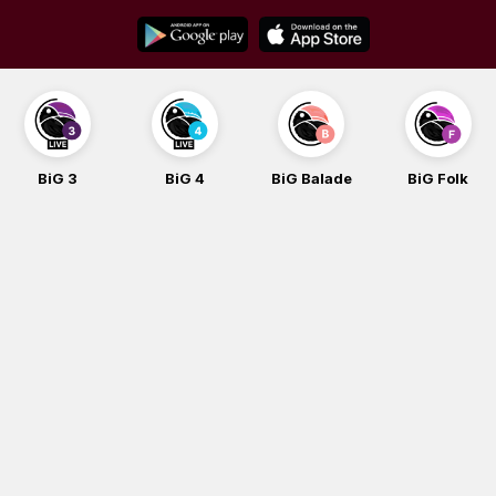
Skip
to
content
BiG 3
BiG 4
BiG Balade
BiG Folk