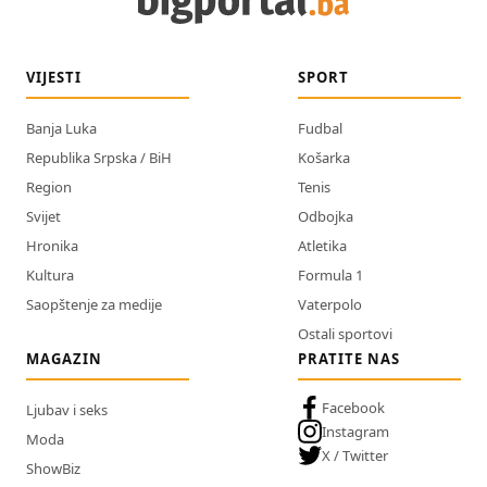
VIJESTI
SPORT
Banja Luka
Fudbal
Republika Srpska / BiH
Košarka
Region
Tenis
Svijet
Odbojka
Hronika
Atletika
Kultura
Formula 1
Saopštenje za medije
Vaterpolo
Ostali sportovi
MAGAZIN
PRATITE NAS
Facebook
Ljubav i seks
Instagram
Moda
X / Twitter
ShowBiz