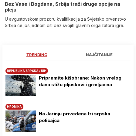
Bez Vase i Bogdana, Srbija traži druge opcije na
pleju
U avgustovskom prozoru kvalifikacija za Svjetsko prvenstvo
Srbija će još jednom biti bez svojih glavnih orgaizatora igre.
TRENDING
NAJČITANIJE
REPUBLIKA SRPSKA / BIH
Pripremite kišobrane: Nakon vrelog
dana stižu pljuskovi i grmljavina
HRONIKA
Na Јarinju privedena tri srpska
policajca