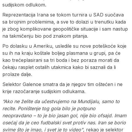
sudijskom odlukom.
Reprezentacija Irana se tokom turnira u SAD suočava
sa brojnim problemima, a sve to dolazi u trenutku kada
je zbog komplikovane geopolitičke situacije i sam nastup
na takmičenju bio pod znakom pitanja.
Po dolasku u Ameriku, usledile su nove poteškoće koje
su ih na kraju koštale boljeg plasmana u grupi, pa će
kao trećeplasirani sa tri boda i bez poraza morati da
čekaju rasplet ostalih utakmica kako bi saznali da li
prolaze dalje.
Selektor Galenoe smatra da je njegov tim oštećen i ne
krije razočaranje sudijskim odlukama.
“Ako ne želite da učestvujemo na Mundijalu, samo to
recite. Poništenje tog gola bilo je potpuno
neopravdano – to je bio jasan gol, nije bio ofsajd. Imam
osećaj da je ceo fudbalski svet protiv nas. Iran se borio
svime što je imao, i svet je to video”
, rekao je selektor