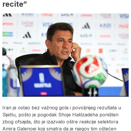
recite”
Iran je ostao bez važnog gola i povoljnijeg rezultata u
Sijetlu, pošto je pogodak Shoje Halilzadeha poništen
zbog ofsajda, što je izazvalo oštre reakcije selektora
Amira Galenoei koji smatra da je njegov tim oštećen