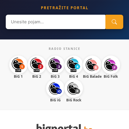
PRETRAŽITE PORTAL
Search
for:
RADIO STANICE
BiG 1
BiG 2
BiG 3
BiG 4
BiG Balade
BiG Folk
BiG iG
BiG Rock