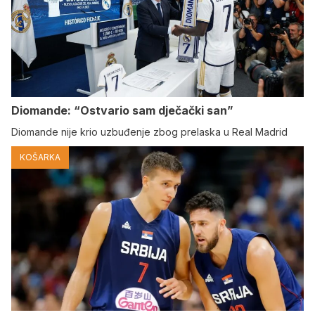
Diomande: “Ostvario sam dječački san”
Diomande nije krio uzbuđenje zbog prelaska u Real Madrid
KOŠARKA