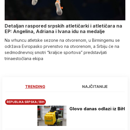
Detaljan raspored srpskih atletičarki i atletičara na
EP: Angelina, Adriana i Ivana idu na medalje
Na vrhuncu atletske sezone na otvorenom, u Birmingemu se
održava Evropasko prvenstvo na otvorenom, a Srbiju će na
sedmodnevnoj smotri “kraljice sportova” predstavljati
trinaestočlana ekipa
TRENDING
NAJČITANIJE
REPUBLIKA SRPSKA / BIH
Glovo danas odlazi iz BiH