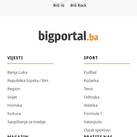
BiG iG
BiG Rock
VIJESTI
SPORT
Banja Luka
Fudbal
Republika Srpska / BiH
Košarka
Region
Tenis
Svijet
Odbojka
Hronika
Atletika
Kultura
Formula 1
Saopštenje za medije
Vaterpolo
Ostali sportovi
MAGAZIN
PRATITE NAS