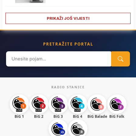
PRIKAŽI JOŠ VIJESTI
PRETRAŽITE PORTAL
Search
for:
RADIO STANICE
BiG 1
BiG 2
BiG 3
BiG 4
BiG Balade
BiG Folk