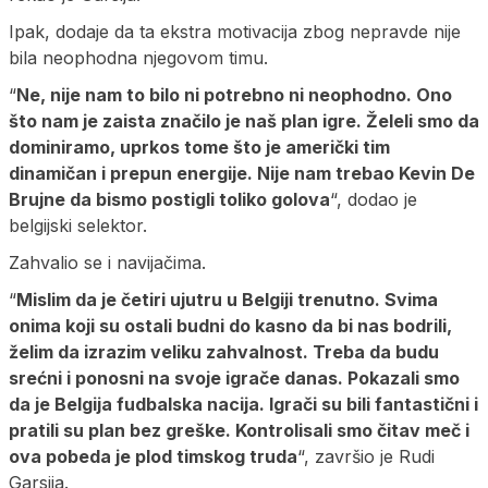
Ipak, dodaje da ta ekstra motivacija zbog nepravde nije
bila neophodna njegovom timu.
“
Ne, nije nam to bilo ni potrebno ni neophodno. Ono
što nam je zaista značilo je naš plan igre. Želeli smo da
dominiramo, uprkos tome što je američki tim
dinamičan i prepun energije. Nije nam trebao Kevin De
Brujne da bismo postigli toliko golova
“, dodao je
belgijski selektor.
Zahvalio se i navijačima.
“
Mislim da je četiri ujutru u Belgiji trenutno. Svima
onima koji su ostali budni do kasno da bi nas bodrili,
želim da izrazim veliku zahvalnost. Treba da budu
srećni i ponosni na svoje igrače danas. Pokazali smo
da je Belgija fudbalska nacija. Igrači su bili fantastični i
pratili su plan bez greške. Kontrolisali smo čitav meč i
ova pobeda je plod timskog truda
“, završio je Rudi
Garsija.