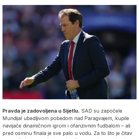
Pravda je zadovoljena u Sijetlu.
SAD su započele
Mundijal ubedljivom pobedom nad Paragvajem, kupile
navijače dinamičnom igrom i ofanzivnim fudbalom – ali
pred osminu finala je sve palo u vodu. Za to što je čitav