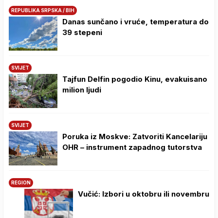
REPUBLIKA SRPSKA / BIH
Danas sunčano i vruće, temperatura do
39 stepeni
SVIJET
Tajfun Delfin pogodio Kinu, evakuisano
milion ljudi
SVIJET
Poruka iz Moskve: Zatvoriti Kancelariju
OHR – instrument zapadnog tutorstva
REGION
Vučić: Izbori u oktobru ili novembru