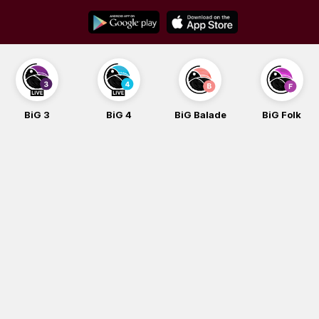
Skip
to
content
BiG 3
BiG 4
BiG Balade
BiG Folk