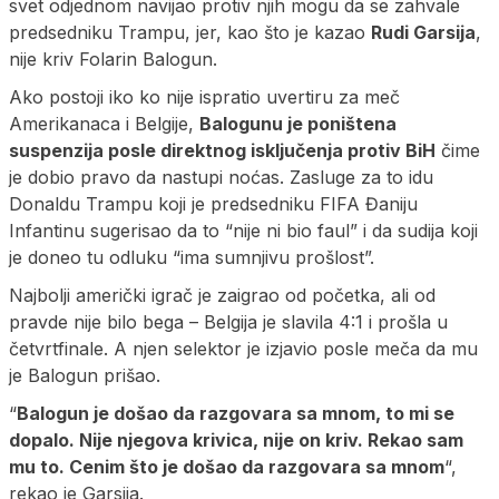
svet odjednom navijao protiv njih mogu da se zahvale
predsedniku Trampu, jer, kao što je kazao
Rudi Garsija
,
nije kriv Folarin Balogun.
Ako postoji iko ko nije ispratio uvertiru za meč
Amerikanaca i Belgije,
Balogunu je poništena
suspenzija posle direktnog isključenja protiv BiH
čime
je dobio pravo da nastupi noćas. Zasluge za to idu
Donaldu Trampu koji je predsedniku FIFA Đaniju
Infantinu sugerisao da to “nije ni bio faul” i da sudija koji
je doneo tu odluku “ima sumnjivu prošlost”.
Najbolji američki igrač je zaigrao od početka, ali od
pravde nije bilo bega – Belgija je slavila 4:1 i prošla u
četvrtfinale. A njen selektor je izjavio posle meča da mu
je Balogun prišao.
“
Balogun je došao da razgovara sa mnom, to mi se
dopalo. Nije njegova krivica, nije on kriv. Rekao sam
mu to. Cenim što je došao da razgovara sa mnom
“,
rekao je Garsija.