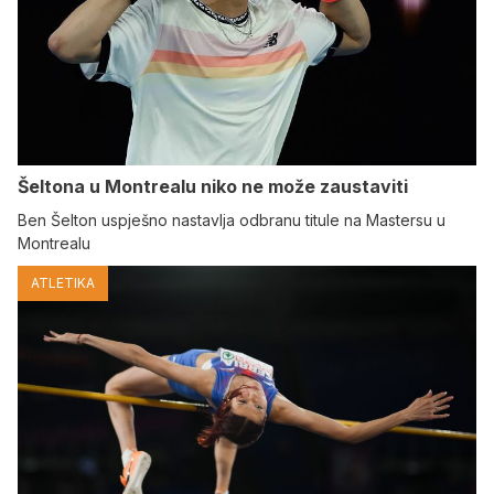
Šeltona u Montrealu niko ne može zaustaviti
Ben Šelton uspješno nastavlja odbranu titule na Mastersu u
Montrealu
ATLETIKA