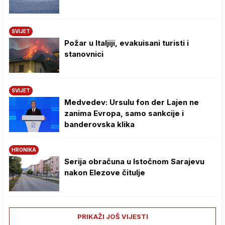
SVIJET
Požar u Italjiji, evakuisani turisti i
stanovnici
SVIJET
Medvedev: Ursulu fon der Lajen ne
zanima Evropa, samo sankcije i
banderovska klika
HRONIKA
Serija obračuna u Istočnom Sarajevu
nakon Elezove čitulje
PRIKAŽI JOŠ VIJESTI