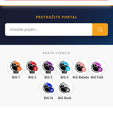
PRETRAŽITE PORTAL
Search
for:
RADIO STANICE
BiG 1
BiG 2
BiG 3
BiG 4
BiG Balade
BiG Folk
BiG iG
BiG Rock