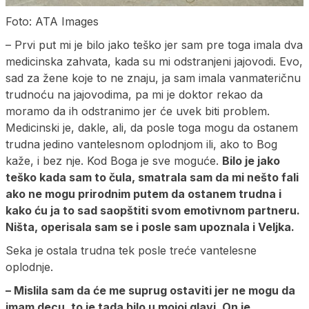
Foto: ATA Images
– Prvi put mi je bilo jako teško jer sam pre toga imala dva
medicinska zahvata, kada su mi odstranjeni jajovodi. Evo,
sad za žene koje to ne znaju, ja sam imala vanmateričnu
trudnoću na jajovodima, pa mi je doktor rekao da
moramo da ih odstranimo jer će uvek biti problem.
Medicinski je, dakle, ali, da posle toga mogu da ostanem
trudna jedino vantelesnom oplodnjom ili, ako to Bog
kaže, i bez nje. Kod Boga je sve moguće.
Bilo je jako
teško kada sam to čula, smatrala sam da mi nešto fali
ako ne mogu prirodnim putem da ostanem trudna i
kako ću ja to sad saopštiti svom emotivnom partneru.
Ništa, operisala sam se i posle sam upoznala i Veljka.
Seka je
ostala trudna tek posle treće vantelesne
oplodnje.
– Mislila sam da će me suprug ostaviti jer ne mogu da
imam decu, to je tada bilo u mojoj glavi. On je,