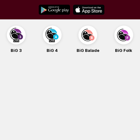
Skip
to
content
BiG 4
BiG Balade
BiG Folk
BiG iG