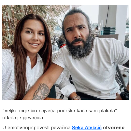
“Veljko mi je bio najveća podrška kada sam plakala”,
otkrila je pjevačica
U emotivnoj ispovesti pevačica
Seka Aleksić
otvoreno