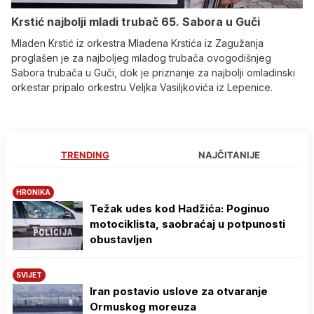
Krstić najbolji mladi trubač 65. Sabora u Guči
Mladen Krstić iz orkestra Mladena Krstića iz Zagužanja
proglašen je za najboljeg mladog trubača ovogodišnjeg
Sabora trubača u Guči, dok je priznanje za najbolji omladinski
orkestar pripalo orkestru Veljka Vasiljkovića iz Lepenice.
TRENDING
NAJČITANIJE
HRONIKA
Težak udes kod Hadžića: Poginuo
motociklista, saobraćaj u potpunosti
obustavljen
SVIJET
Iran postavio uslove za otvaranje
Ormuskog moreuza