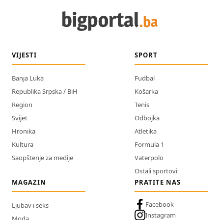
VIJESTI
SPORT
Banja Luka
Fudbal
Republika Srpska / BiH
Košarka
Region
Tenis
Svijet
Odbojka
Hronika
Atletika
Kultura
Formula 1
Saopštenje za medije
Vaterpolo
Ostali sportovi
MAGAZIN
PRATITE NAS
Facebook
Ljubav i seks
Instagram
Moda