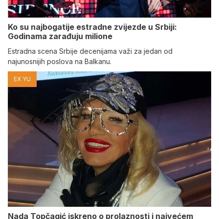
Ko su najbogatije estradne zvijezde u Srbiji:
Godinama zarađuju milione
Estradna scena Srbije decenijama važi za jedan od
najunosnijih poslova na Balkanu.
EX YU
Nada Topčagić iskreno o prolaznosti i najvećem