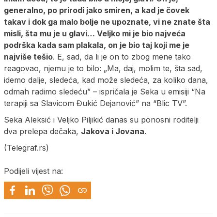
generalno, po prirodi jako smiren, a kad je čovek
takav i dok ga malo bolje ne upoznate, vi ne znate šta
misli, šta mu je u glavi… Veljko mi je bio najveća
podrška kada sam plakala, on je bio taj koji me je
najviše tešio
. E, sad, da li je on to zbog mene tako
reagovao, njemu je to bilo: „Ma, daj, molim te, šta sad,
idemo dalje, sledeća, kad može sledeća, za koliko dana,
odmah radimo sledeću” – ispričala je Seka u emisiji “Na
terapiji sa Slavicom Đukić Dejanović” na “Blic TV”.
Seka Aleksić i Veljko Piljikić danas su ponosni roditelji
dva prelepa dečaka,
Jakova i Jovana
.
(Telegraf.rs)
Podijeli vijest na: