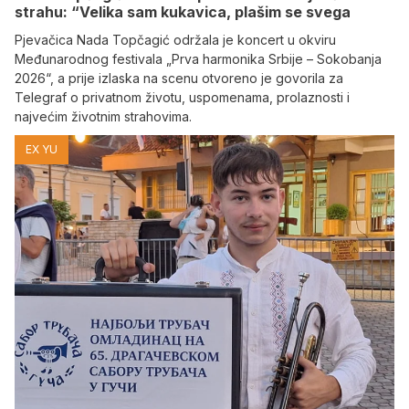
strahu: “Velika sam kukavica, plašim se svega
​Pjevačica Nada Topčagić održala je koncert u okviru
Međunarodnog festivala „Prva harmonika Srbije – Sokobanja
2026“, a prije izlaska na scenu otvoreno je govorila za
Telegraf o privatnom životu, uspomenama, prolaznosti i
najvećim životnim strahovima.
EX YU