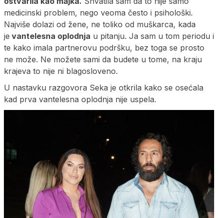
ostvarila kao majka.
Shvatila sam da to nije samo
medicinski problem, nego veoma često i psihološki.
Najviše dolazi od žene, ne toliko od muškarca, kada
je
vantelesna oplodnja
u pitanju. Ja sam u tom periodu i
te kako imala partnerovu podršku, bez toga se prosto
ne može. Ne možete sami da budete u tome, na kraju
krajeva to nije ni blagosloveno.
U nastavku razgovora Seka je otkrila kako se osećala
kad prva vantelesna oplodnja nije uspela.