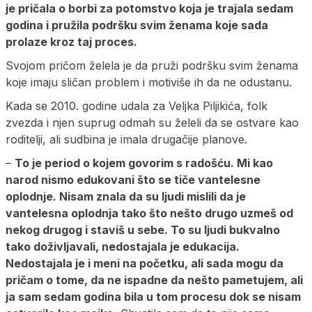
je pričala o borbi za potomstvo koja je trajala sedam
godina i pružila podršku svim ženama koje sada
prolaze kroz taj proces.
Svojom pričom želela je da pruži podršku svim ženama
koje imaju sličan problem i motiviše ih da ne odustanu.
Kada se 2010. godine udala za Veljka Piljikića, folk
zvezda i njen suprug odmah su želeli da se ostvare kao
roditelji, ali sudbina je imala drugačije planove.
–
To je period o kojem govorim s radošću. Mi kao
narod nismo edukovani što se tiče vantelesne
oplodnje. Nisam znala da su ljudi mislili da je
vantelesna oplodnja tako što nešto drugo uzmeš od
nekog drugog i staviš u sebe. To su ljudi bukvalno
tako doživljavali, nedostajala je edukacija.
Nedostajala je i meni na početku, ali sada mogu da
pričam o tome, da ne ispadne da nešto pametujem, ali
ja sam sedam godina bila u tom procesu dok se nisam