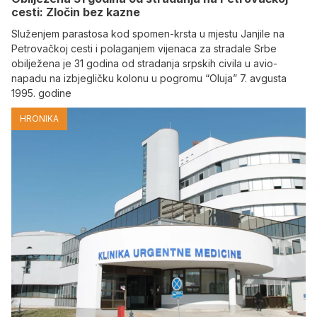
cesti: Zločin bez kazne
Služenjem parastosa kod spomen-krsta u mjestu Janjile na
Petrovačkoj cesti i polaganjem vijenaca za stradale Srbe
obilježena je 31 godina od stradanja srpskih civila u avio-
napadu na izbjegličku kolonu u pogromu “Oluja” 7. avgusta
1995. godine
HRONIKA