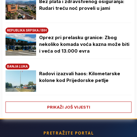
Bez plata i zdravstvenog osiguranja:
Rudari treću noć proveli u jami
REPUBLIKA SRPSKA / BIH
Oprez pri prelasku granice: Zbog
nekoliko komada voća kazna može biti
i veća od 13.000 evra
BANJA LUKA
Radovi izazvali haos: Kilometarske
kolone kod Prijedorske petlje
PRIKAŽI JOŠ VIJESTI
PRETRAŽITE PORTAL