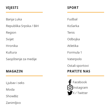
VIJESTI
SPORT
Banja Luka
Fudbal
Republika Srpska / BiH
Košarka
Region
Tenis
Svijet
Odbojka
Hronika
Atletika
Kultura
Formula 1
Saopštenje za medije
Vaterpolo
Ostali sportovi
MAGAZIN
PRATITE NAS
Facebook
Ljubav i seks
Instagram
Moda
X / Twitter
ShowBiz
Zanimljivo