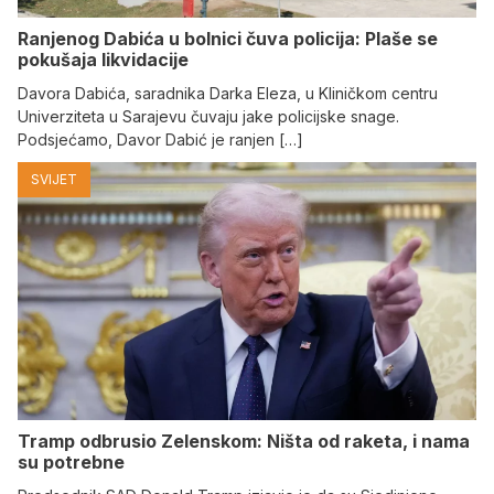
Ranjenog Dabića u bolnici čuva policija: Plaše se
pokušaja likvidacije
Davora Dabića, saradnika Darka Eleza, u Kliničkom centru
Univerziteta u Sarajevu čuvaju jake policijske snage.
Podsjećamo, Davor Dabić je ranjen […]
SVIJET
Tramp odbrusio Zelenskom: Ništa od raketa, i nama
su potrebne