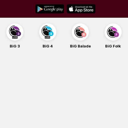
Skip
to
content
BiG 3
BiG 4
BiG Balade
BiG Folk