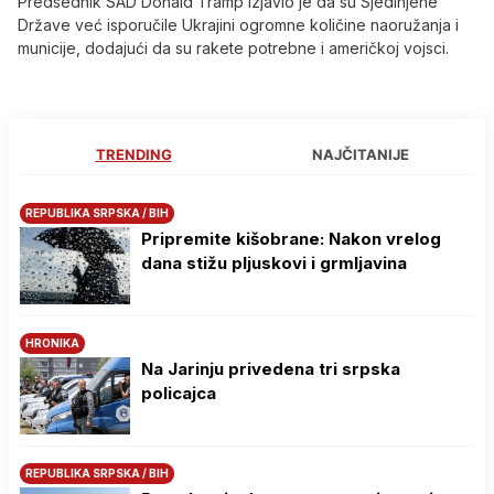
Predsednik SAD Donald Tramp izjavio je da su Sjedinjene
Države već isporučile Ukrajini ogromne količine naoružanja i
municije, dodajući da su rakete potrebne i američkoj vojsci.
TRENDING
NAJČITANIJE
REPUBLIKA SRPSKA / BIH
Pripremite kišobrane: Nakon vrelog
dana stižu pljuskovi i grmljavina
HRONIKA
Na Јarinju privedena tri srpska
policajca
REPUBLIKA SRPSKA / BIH