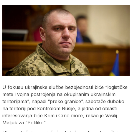
U fokusu ukrajinske službe bezbjednosti biće “logističke
mete i vojna postrojenja na okupiranim ukrajinskim
teritorijama”, napadi “preko granice”, sabotaže duboko
na teritoriji pod kontrolom Rusije, a jedna od oblasti
interesovanja biće Krim i Crno more, rekao je Vasilij
Maljuk za “Politiko”