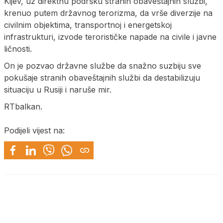
Kijev, uz direktnu podršku stranih obaveštajnih službi,
krenuo putem državnog terorizma, da vrše diverzije na
civilnim objektima, transportnoj i energetskoj
infrastrukturi, izvode terorističke napade na civile i javne
ličnosti.
On je pozvao državne službe da snažno suzbiju sve
pokušaje stranih obaveštajnih službi da destabilizuju
situaciju u Rusiji i naruše mir.
RTbalkan.
Podijeli vijest na: