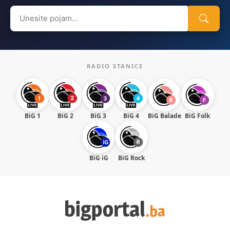
Search
for:
RADIO STANICE
BiG 1
BiG 2
BiG 3
BiG 4
BiG Balade
BiG Folk
BiG iG
BiG Rock