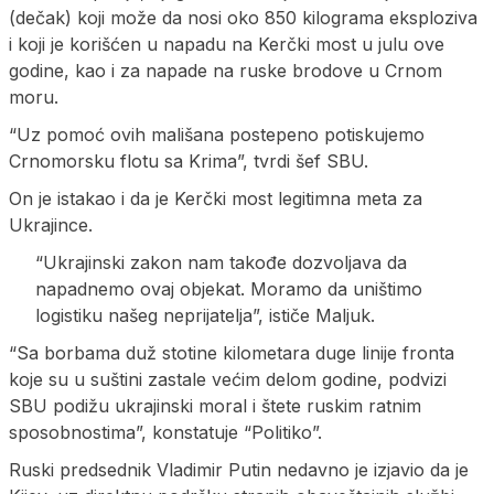
(dečak) koji može da nosi oko 850 kilograma eksploziva
i koji je korišćen u napadu na Kerčki most u julu ove
godine, kao i za napade na ruske brodove u Crnom
moru.
“Uz pomoć ovih mališana postepeno potiskujemo
Crnomorsku flotu sa Krima”, tvrdi šef SBU.
On je istakao i da je Kerčki most legitimna meta za
Ukrajince.
“Ukrajinski zakon nam takođe dozvoljava da
napadnemo ovaj objekat. Moramo da uništimo
logistiku našeg neprijatelja”, ističe Maljuk.
“Sa borbama duž stotine kilometara duge linije fronta
koje su u suštini zastale većim delom godine, podvizi
SBU podižu ukrajinski moral i štete ruskim ratnim
sposobnostima”, konstatuje “Politiko”.
Ruski predsednik Vladimir Putin nedavno je izjavio da je