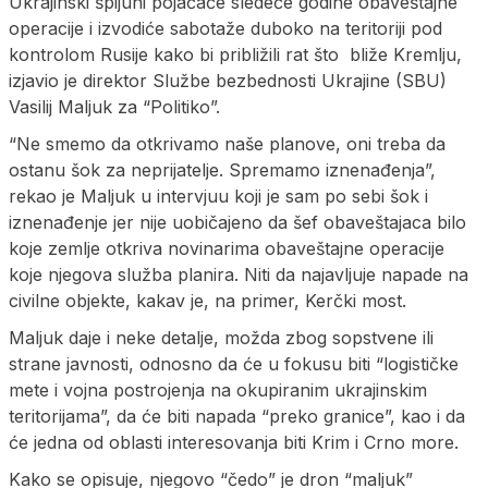
Ukrajinski špijuni pojačaće sledeće godine obaveštajne
operacije i izvodiće sabotaže duboko na teritoriji pod
kontrolom Rusije kako bi približili rat što bliže Kremlju,
izjavio je direktor Službe bezbednosti Ukrajine (SBU)
Vasilij Maljuk za “Politiko”.
“Ne smemo da otkrivamo naše planove, oni treba da
ostanu šok za neprijatelje. Spremamo iznenađenja”,
rekao je Maljuk u intervjuu koji je sam po sebi šok i
iznenađenje jer nije uobičajeno da šef obaveštajaca bilo
koje zemlje otkriva novinarima obaveštajne operacije
koje njegova služba planira. Niti da najavljuje napade na
civilne objekte, kakav je, na primer, Kerčki most.
Maljuk daje i neke detalje, možda zbog sopstvene ili
strane javnosti, odnosno da će u fokusu biti “logističke
mete i vojna postrojenja na okupiranim ukrajinskim
teritorijama”, da će biti napada “preko granice”, kao i da
će jedna od oblasti interesovanja biti Krim i Crno more.
Kako se opisuje, njegovo “čedo” je dron “maljuk”