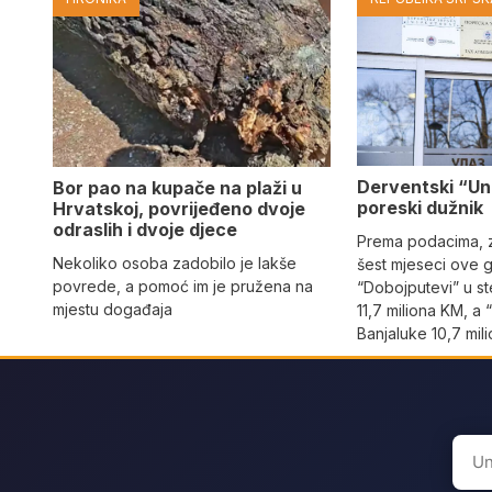
Derventski “Un
Bor pao na kupače na plaži u
poreski dužnik
Hrvatskoj, povrijeđeno dvoje
odraslih i dvoje djece
Prema podacima, z
Nekoliko osoba zadobilo je lakše
šest mjeseci ove 
povrede, a pomoć im je pružena na
“Dobojputevi” u st
mjestu događaja
11,7 miliona KM, a 
Banjaluke 10,7 mil
Sear
for: