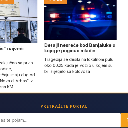
Detalji nesreće kod Banjaluke u
is” najveći
kojoj je poginuo mladić
Tragedija se desila na lokalnom putu
aključno sa prvih
oko 00.25 kada je vozilo u kojem su
godine,
bili slijetjelo sa kolovoza
ečaju imaju dug od
“Nova di Vrbas” iz
iona KM
PRETRAŽITE PORTAL
ch