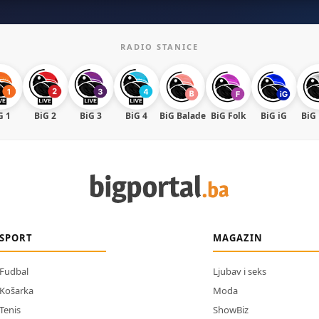
RADIO STANICE
G 1
BiG 2
BiG 3
BiG 4
BiG Balade
BiG Folk
BiG iG
BiG
SPORT
MAGAZIN
Fudbal
Ljubav i seks
Košarka
Moda
Tenis
ShowBiz