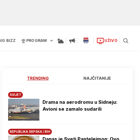
BIG BIZZ
PROGRAM
UŽIVO
TRENDING
NAJČITANIJE
SVIJET
Drama na aerodromu u Sidneju:
Avioni se zamalo sudarili
REPUBLIKA SRPSKA / BIH
Danas je Sveti Pantelejmon: Ovo