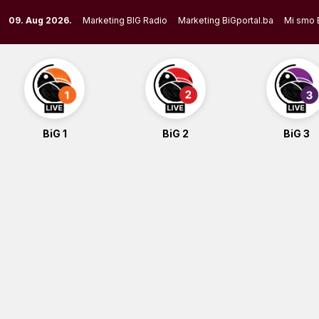
Skip
09. Aug 2026.
Marketing BIG Radio
Marketing BiGportal.ba
Mi smo 
to
content
BiG 1
BiG 2
BiG 3