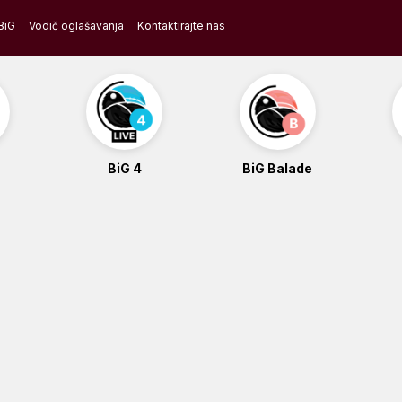
BiG
Vodič oglašavanja
Kontaktirajte nas
BiG 4
BiG Balade