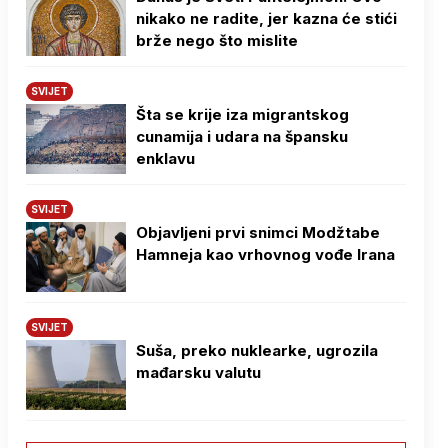
nikako ne radite, jer kazna će stići
brže nego što mislite
SVIJET
Šta se krije iza migrantskog
cunamija i udara na špansku
enklavu
SVIJET
Objavljeni prvi snimci Modžtabe
Hamneja kao vrhovnog vođe Irana
SVIJET
Suša, preko nuklearke, ugrozila
mađarsku valutu