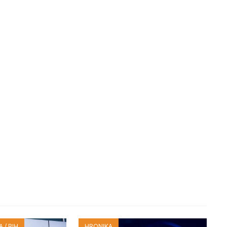
 / BIH
HRONIKA