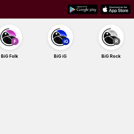
BiG Folk
BiG iG
BiG Rock