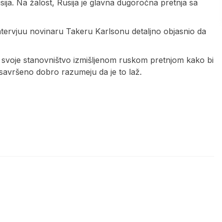
ija. Na žalost, Rusija je glavna dugoročna pretnja sa
intervjuu novinaru Takeru Karlsonu detaljno objasnio da
 svoje stanovništvo izmišljenom ruskom pretnjom kako bi
 savršeno dobro razumeju da je to laž.