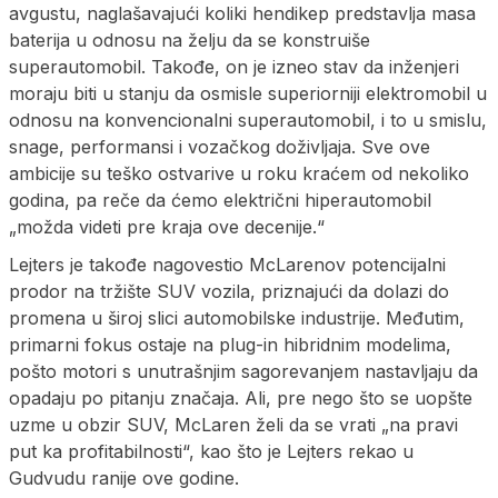
avgustu, naglašavajući koliki hendikep predstavlja masa
baterija u odnosu na želju da se konstruiše
superautomobil. Takođe, on je izneo stav da inženjeri
moraju biti u stanju da osmisle superiorniji elektromobil u
odnosu na konvencionalni superautomobil, i to u smislu,
snage, performansi i vozačkog doživljaja. Sve ove
ambicije su teško ostvarive u roku kraćem od nekoliko
godina, pa reče da ćemo električni hiperautomobil
„možda videti pre kraja ove decenije.“
Lejters je takođe nagovestio McLarenov potencijalni
prodor na tržište SUV vozila, priznajući da dolazi do
promena u široj slici automobilske industrije. Međutim,
primarni fokus ostaje na plug-in hibridnim modelima,
pošto motori s unutrašnjim sagorevanjem nastavljaju da
opadaju po pitanju značaja. Ali, pre nego što se uopšte
uzme u obzir SUV, McLaren želi da se vrati „na pravi
put ka profitabilnosti“, kao što je Lejters rekao u
Gudvudu ranije ove godine.