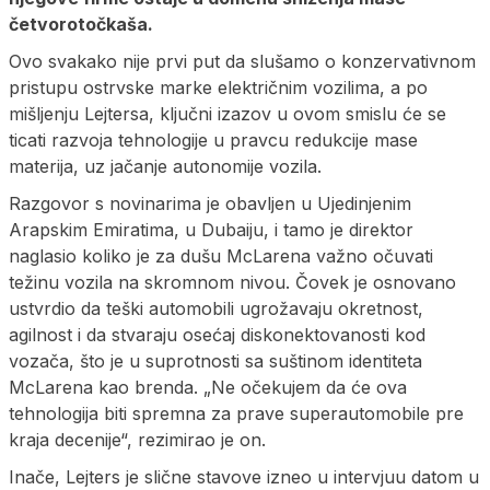
četvorotočkaša.
Ovo svakako nije prvi put da slušamo o konzervativnom
pristupu ostrvske marke električnim vozilima, a po
mišljenju Lejtersa, ključni izazov u ovom smislu će se
ticati razvoja tehnologije u pravcu redukcije mase
materija, uz jačanje autonomije vozila.
Razgovor s novinarima je obavljen u Ujedinjenim
Arapskim Emiratima, u Dubaiju, i tamo je direktor
naglasio koliko je za dušu McLarena važno očuvati
težinu vozila na skromnom nivou. Čovek je osnovano
ustvrdio da teški automobili ugrožavaju okretnost,
agilnost i da stvaraju osećaj diskonektovanosti kod
vozača, što je u suprotnosti sa suštinom identiteta
McLarena kao brenda. „Ne očekujem da će ova
tehnologija biti spremna za prave superautomobile pre
kraja decenije“, rezimirao je on.
Inače, Lejters je slične stavove izneo u intervjuu datom u