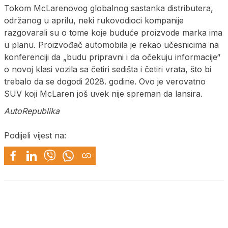
Tokom McLarenovog globalnog sastanka distributera,
održanog u aprilu, neki rukovodioci kompanije
razgovarali su o tome koje buduće proizvode marka ima
u planu. Proizvođač automobila je rekao učesnicima na
konferenciji da „budu pripravni i da očekuju informacije“
o novoj klasi vozila sa četiri sedišta i četiri vrata, što bi
trebalo da se dogodi 2028. godine. Ovo je verovatno
SUV koji McLaren još uvek nije spreman da lansira.
AutoRepublika
Podijeli vijest na: