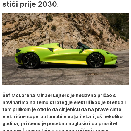
stići prije 2030.
Šef McLarena Mihael Lejters je nedavno pričao s
novinarima na temu strategije elektrifikacije brenda i
tom prilikom je otkrio da činjenicu da na prave čisto
električne superautomobile valja čekati još nekoliko
godina, pri čemu je posebno naglasio i da prioritet
njegove firme ostaje u domenu sniženja mase