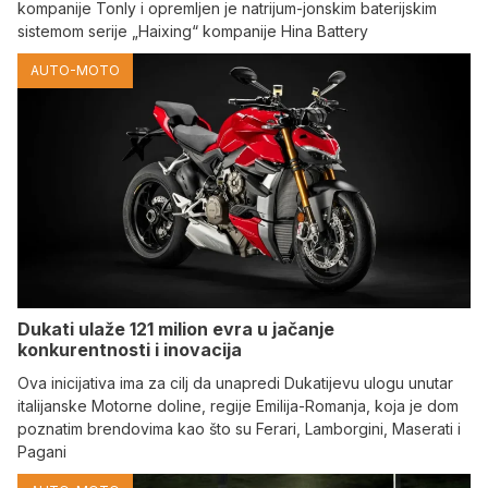
kompanije Tonly i opremljen je natrijum-jonskim baterijskim
sistemom serije „Haixing“ kompanije Hina Battery
AUTO-MOTO
Dukati ulaže 121 milion evra u jačanje
konkurentnosti i inovacija
Ova inicijativa ima za cilj da unapredi Dukatijevu ulogu unutar
italijanske Motorne doline, regije Emilija-Romanja, koja je dom
poznatim brendovima kao što su Ferari, Lamborgini, Maserati i
Pagani