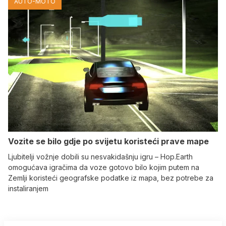
AUTO-MOTO
Vozite se bilo gdje po svijetu koristeći prave mape
Ljubitelji vožnje dobili su nesvakidašnju igru – Hop.Earth
omogućava igračima da voze gotovo bilo kojim putem na
Zemlji koristeći geografske podatke iz mapa, bez potrebe za
instaliranjem