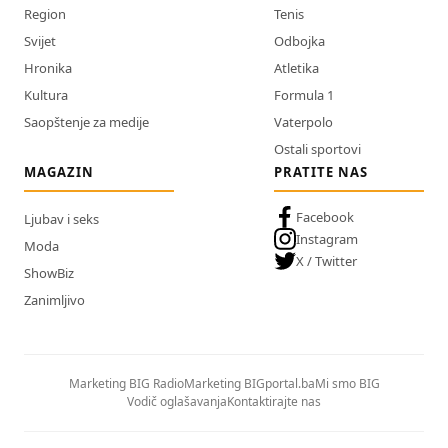
Region
Tenis
Svijet
Odbojka
Hronika
Atletika
Kultura
Formula 1
Saopštenje za medije
Vaterpolo
Ostali sportovi
MAGAZIN
PRATITE NAS
Facebook
Ljubav i seks
Instagram
Moda
X / Twitter
ShowBiz
Zanimljivo
Marketing BIG Radio
Marketing BIGportal.ba
Mi smo BIG
Vodič oglašavanja
Kontaktirajte nas