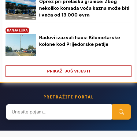
Oprez pri prelasku granice: Zbog
nekoliko komada voća kazna može biti
i veća od 13.000 evra
BANJA LUKA
Radovi izazvali haos: Kilometarske
kolone kod Prijedorske petlje
PRIKAŽI JOŠ VIJESTI
PRETRAŽITE PORTAL
Search
for: