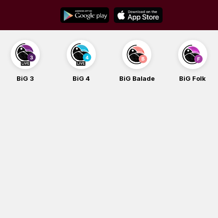
Skip
to
content
BiG 3
BiG 4
BiG Balade
BiG Folk