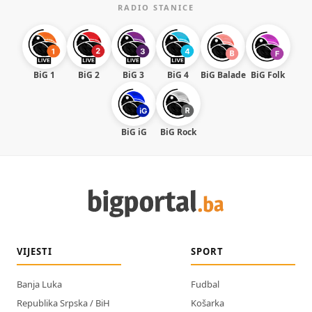
RADIO STANICE
BiG 1
BiG 2
BiG 3
BiG 4
BiG Balade
BiG Folk
BiG iG
BiG Rock
VIJESTI
SPORT
Banja Luka
Fudbal
Republika Srpska / BiH
Košarka