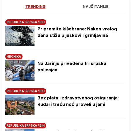
TRENDING
NAJČITANIJE
REPUBLIKA SRPSKA / BIH
Pripremite kišobrane: Nakon vrelog
dana stižu pljuskovi i grmljavina
HRONIKA
Na Јarinju privedena tri srpska
policajca
REPUBLIKA SRPSKA / BIH
Bez plata i zdravstvenog osiguranja:
Rudari treću noć proveli u jami
REPUBLIKA SRPSKA / BIH