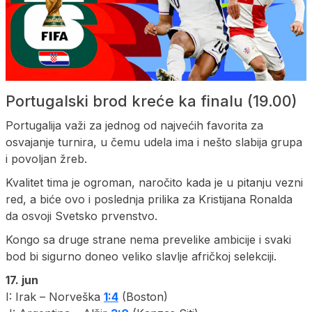
Portugalski brod kreće ka finalu (19.00)
Portugalija važi za jednog od najvećih favorita za
osvajanje turnira, u čemu udela ima i nešto slabija grupa
i povoljan žreb.
Kvalitet tima je ogroman, naročito kada je u pitanju vezni
red, a biće ovo i poslednja prilika za Kristijana Ronalda
da osvoji Svetsko prvenstvo.
Kongo sa druge strane nema prevelike ambicije i svaki
bod bi sigurno doneo veliko slavlje afričkoj selekciji.
17. jun
I: Irak – Norveška
1:4
(Boston)