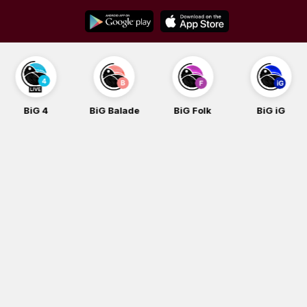
Skip
to
content
BiG 4
BiG Balade
BiG Folk
BiG iG