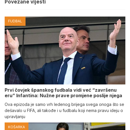
Povezane vijesti
FUDBAL
Prvi čovjek španskog fudbala vidi već “završenu
eru” Infantina: Nužne prave promjene poslije njega
Ova epizoda je samo vrh ledenog brijega svega onoga što se
dešavalo u FIFA, ali takođe i u fudbalu koji nema pravu ideju o
upravljanju
KOŠARKA