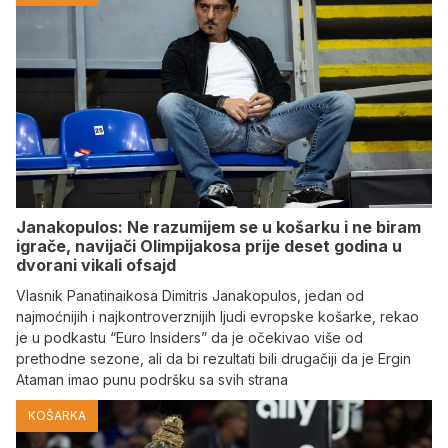
Janakopulos: Ne razumijem se u košarku i ne biram
igrače, navijači Olimpijakosa prije deset godina u
dvorani vikali ofsajd
Vlasnik Panatinaikosa Dimitris Janakopulos, jedan od
najmoćnijih i najkontroverznijih ljudi evropske košarke, rekao
je u podkastu “Euro Insiders” da je očekivao više od
prethodne sezone, ali da bi rezultati bili drugačiji da je Ergin
Ataman imao punu podršku sa svih strana
KOŠARKA