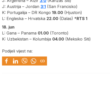
J: Argentina – Alžir
3:0
(Kanzas Siti)
J: Austrija – Jordan
3:1
(San Francisko)
K: Portugalija – DR Kongo
19.00
(Hjuston)
L: Engleska – Hrvatska
22.00
(Dalas) *
RTS 1
18. jun
L: Gana – Panama
01.00
(Toronto)
K: Uzbekistan – Kolumbija
04.00
(Meksiko Siti)
Podijeli vijest na: