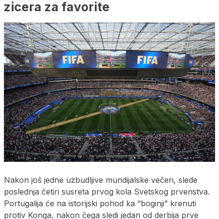
zicera za favorite
Nakon još jedne uzbudljive mundijalske večeri, slede
poslednja četiri susreta prvog kola Svetskog prvenstva.
Portugalija će na istorijski pohod ka “boginji” krenuti
protiv Konga, nakon čega sledi jedan od derbija prve