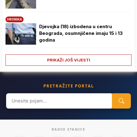
HRONIKA
Djevojka (18) izbodena u centru
Beograda, osumnjičene imaju 15 i 13
godina
PRIKAŽI JOŠ VIJESTI
PRETRAŽITE PORTAL
Search
for:
RADIO STANICE