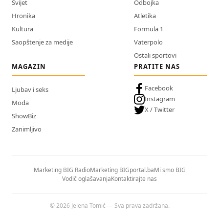
Svijet
Odbojka
Hronika
Atletika
Kultura
Formula 1
Saopštenje za medije
Vaterpolo
Ostali sportovi
MAGAZIN
PRATITE NAS
Facebook
Ljubav i seks
Instagram
Moda
X / Twitter
ShowBiz
Zanimljivo
Marketing BIG Radio
Marketing BIGportal.ba
Mi smo BIG
Vodič oglašavanja
Kontaktirajte nas
© 2026 Jelena Tomić — Sva prava zadržana.