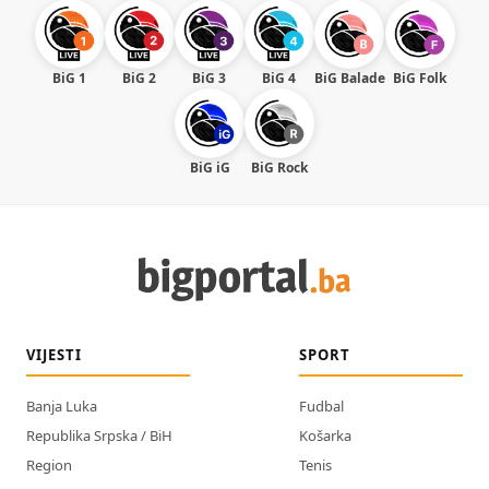
BiG 1
BiG 2
BiG 3
BiG 4
BiG Balade
BiG Folk
BiG iG
BiG Rock
VIJESTI
SPORT
Banja Luka
Fudbal
Republika Srpska / BiH
Košarka
Region
Tenis