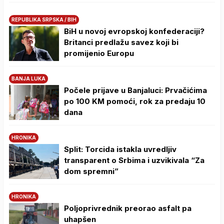
REPUBLIKA SRPSKA / BIH
BiH u novoj evropskoj konfederaciji?
Britanci predlažu savez koji bi
promijenio Europu
BANJA LUKA
Počele prijave u Banjaluci: Prvačićima
po 100 KM pomoći, rok za predaju 10
dana
HRONIKA
Split: Torcida istakla uvredljiv
transparent o Srbima i uzvikivala “Za
dom spremni”
HRONIKA
Poljoprivrednik preorao asfalt pa
uhapšen