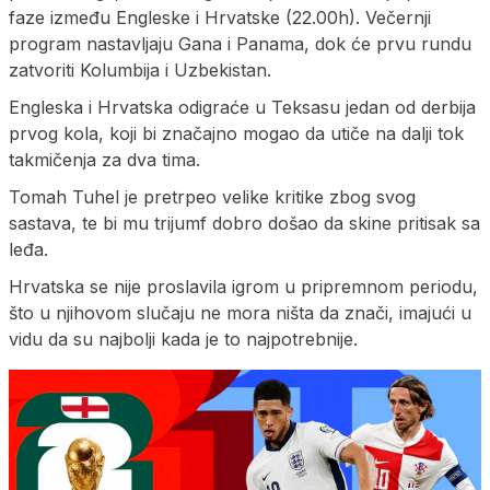
faze između Engleske i Hrvatske (22.00h). Večernji
program nastavljaju Gana i Panama, dok će prvu rundu
zatvoriti Kolumbija i Uzbekistan.
Engleska i Hrvatska odigraće u Teksasu jedan od derbija
prvog kola, koji bi značajno mogao da utiče na dalji tok
takmičenja za dva tima.
Tomah Tuhel je pretrpeo velike kritike zbog svog
sastava, te bi mu trijumf dobro došao da skine pritisak sa
leđa.
Hrvatska se nije proslavila igrom u pripremnom periodu,
što u njihovom slučaju ne mora ništa da znači, imajući u
vidu da su najbolji kada je to najpotrebnije.