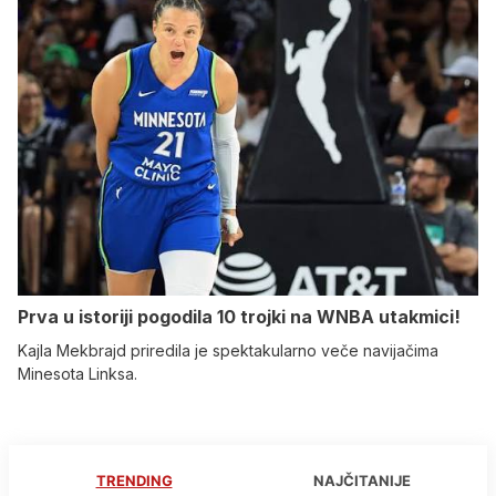
Prva u istoriji pogodila 10 trojki na WNBA utakmici!
Kajla Mekbrajd priredila je spektakularno veče navijačima
Minesota Linksa.
TRENDING
NAJČITANIJE