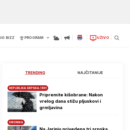
BIG BIZZ
PROGRAM
UŽIVO
TRENDING
NAJČITANIJE
REPUBLIKA SRPSKA / BIH
Pripremite kišobrane: Nakon
vrelog dana stižu pljuskovi i
grmljavina
HRONIKA
Na Јarinju privedena tri srpska