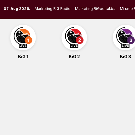
Skip
07. Aug 2026.
Marketing BIG Radio
Marketing BiGportal.ba
Mi smo 
to
content
BiG 1
BiG 2
BiG 3