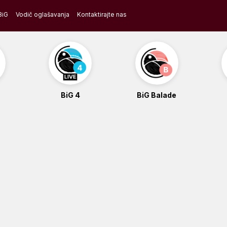
BiG
Vodič oglašavanja
Kontaktirajte nas
BiG 4
BiG Balade