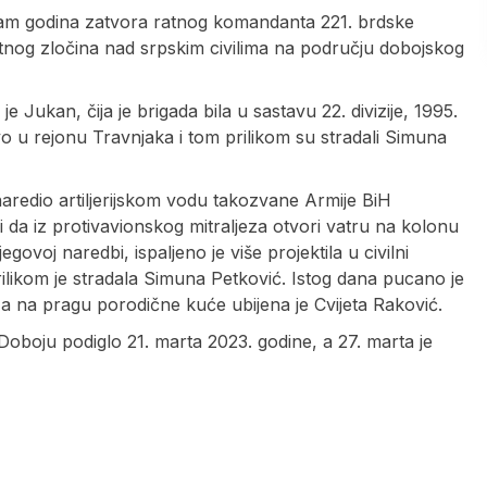
am godina zatvora ratnog komandanta 221. brdske
nog zločina nad srpskim civilima na području dobojskog
 Jukan, čija je brigada bila u sastavu 22. divizije, 1995.
o u rejonu Travnjaka i tom prilikom su stradali Simuna
aredio artiljerijskom vodu takozvane Armije BiH
 da iz protivavionskog mitraljeza otvori vatru na kolonu
voj naredbi, ispaljeno je više projektila u civilni
rilikom je stradala Simuna Petković. Istog dana pucano je
, a na pragu porodične kuće ubijena je Cvijeta Raković.
oboju podiglo 21. marta 2023. godine, a 27. marta je