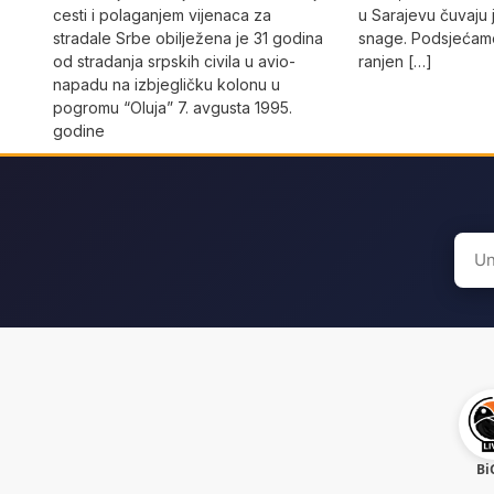
cesti i polaganjem vijenaca za
u Sarajevu čuvaju 
stradale Srbe obilježena je 31 godina
snage. Podsjećamo
od stradanja srpskih civila u avio-
ranjen […]
napadu na izbjegličku kolonu u
pogromu “Oluja” 7. avgusta 1995.
godine
Sear
for:
Bi