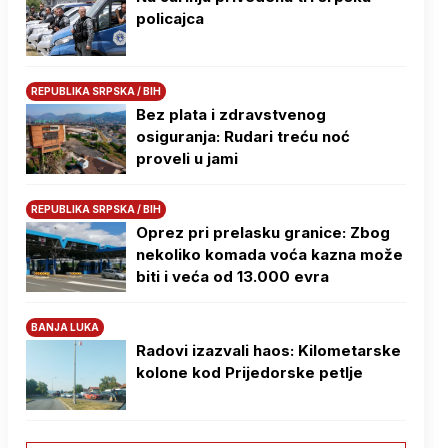
policajca
REPUBLIKA SRPSKA / BIH
Bez plata i zdravstvenog
osiguranja: Rudari treću noć
proveli u jami
REPUBLIKA SRPSKA / BIH
Oprez pri prelasku granice: Zbog
nekoliko komada voća kazna može
biti i veća od 13.000 evra
BANJA LUKA
Radovi izazvali haos: Kilometarske
kolone kod Prijedorske petlje