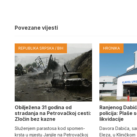
Povezane vijesti
REPUBLIKA SRPSKA / BIH
HRONIKA
Obilježena 31 godina od
Ranjenog Dabić
stradanja na Petrovačkoj cesti:
policija: Plaše 
Zločin bez kazne
likvidacije
Služenjem parastosa kod spomen-
Davora Dabića, sa
krsta u mjestu Janjile na Petrovačkoj
Eleza, u Kliničkom