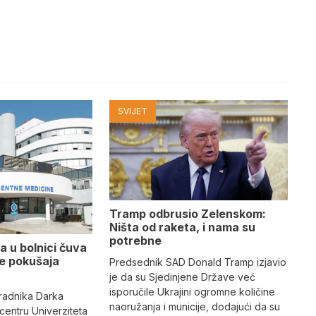
SVIJET
Tramp odbrusio Zelenskom:
Ništa od raketa, i nama su
potrebne
a u bolnici čuva
se pokušaja
Predsednik SAD Donald Tramp izjavio
je da su Sjedinjene Države već
isporučile Ukrajini ogromne količine
radnika Darka
naoružanja i municije, dodajući da su
 centru Univerziteta