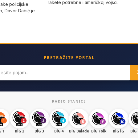
rakete potrebne i američkoj vojsci.
jake policijske
, Davor Dabić je
PRETRAŽITE PORTAL
ch
RADIO STANICE
G 1
BiG 2
BiG 3
BiG 4
BiG Balade
BiG Folk
BiG iG
BiG