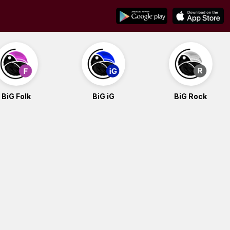
BiG Folk
BiG iG
BiG Rock