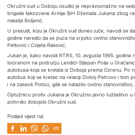
Okružni sud u Doboju osudio je nepravosnažno na sed
brigade takozvane Armije BiH Džemala Jukana zbog rat
naselja Boljanić.
U presudi, koju je Okružni sud doneo juče, navodi se da je
godine naredio da se puca na srpsko civilno stanovništv
Petković i Cvijeta Raković.
Jukan je, kako navodi RTRS, 10. avgusta 1995. godine n
lociranom na području Lendići-Stjepan Polje u Gračanici
autobusa koja se kretala iz Doboja prema Ozrenu. Po njego
autobus koji se kretao na relaciji Doboj-Petrovo i tom p
i na zaseok Potoci, gde se nalazilo civilno stanovništvo
Optužnicu protiv Jukana je Okružno javno tužilaštvo u D
potvrdio dobojski Okružni sud.
Podijeli vijest na: