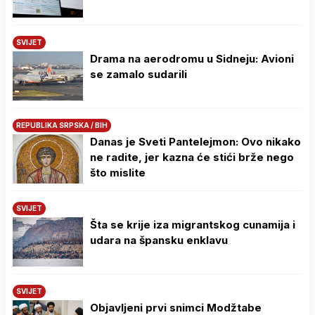
SVIJET
Drama na aerodromu u Sidneju: Avioni
se zamalo sudarili
REPUBLIKA SRPSKA / BIH
Danas je Sveti Pantelejmon: Ovo nikako
ne radite, jer kazna će stići brže nego
što mislite
SVIJET
Šta se krije iza migrantskog cunamija i
udara na špansku enklavu
SVIJET
Objavljeni prvi snimci Modžtabe