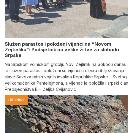
Služen parastos i položeni vijenci na “Novom
Zejtinliku”: Podsjetnik na velike žrtve za slobodu
Srpske
Na Srpskom vojničkom groblju Novi Zejtinlik na Sokocu danas
je služen parastos i položeni su vijenci u okviru obilježavanja
slave Saveza ratnih vojnih invalida Republike Srpske – Svetog
velikomučenika Pantelejmona, a vijenac je položila i srpski član
Predsjedništva BiH Željka Cvijanović
HRONIKA