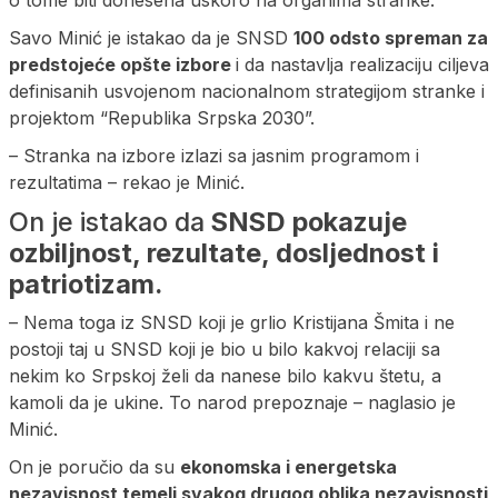
o tome biti donesena uskoro na organima stranke.
Savo Minić je istakao da je SNSD
100 odsto spreman za
predstojeće opšte izbore
i da nastavlja realizaciju ciljeva
definisanih usvojenom nacionalnom strategijom stranke i
projektom “Republika Srpska 2030”.
– Stranka na izbore izlazi sa jasnim programom i
rezultatima – rekao je Minić.
On je istakao da
SNSD pokazuje
ozbiljnost, rezultate, dosljednost i
patriotizam.
– Nema toga iz SNSD koji je grlio Kristijana Šmita i ne
postoji taj u SNSD koji je bio u bilo kakvoj relaciji sa
nekim ko Srpskoj želi da nanese bilo kakvu štetu, a
kamoli da je ukine. To narod prepoznaje – naglasio je
Minić.
On je poručio da su
ekonomska i energetska
nezavisnost temelj svakog drugog oblika nezavisnosti