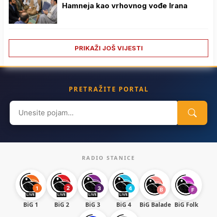
Hamneja kao vrhovnog vođe Irana
PRIKAŽI JOŠ VIJESTI
PRETRAŽITE PORTAL
Search
for:
RADIO STANICE
BiG 1
BiG 2
BiG 3
BiG 4
BiG Balade
BiG Folk