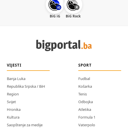
BiG iG
BiG Rock
VIJESTI
SPORT
Banja Luka
Fudbal
Republika Srpska / BiH
Košarka
Region
Tenis
Svijet
Odbojka
Hronika
Atletika
Kultura
Formula 1
Saopštenje za medije
Vaterpolo