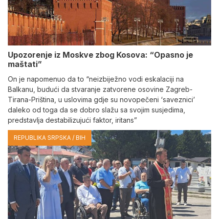
Upozorenje iz Moskve zbog Kosova: “Opasno je
maštati”
On je napomenuo da to “neizbiježno vodi eskalaciji na
Balkanu, budući da stvaranje zatvorene osovine Zagreb-
Tirana-Priština, u uslovima gdje su novopečeni ‘saveznici’
daleko od toga da se dobro slažu sa svojim susjedima,
predstavlja destabilizujući faktor, iritans”
REPUBLIKA SRPSKA / BIH