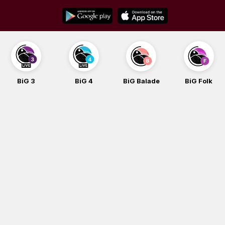
Skip
to
content
BiG 3
BiG 4
BiG Balade
BiG Folk