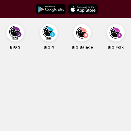
Skip
to
content
BiG 3
BiG 4
BiG Balade
BiG Folk