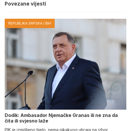
Povezane vijesti
REPUBLIKA SRPSKA / BIH
Dodik: Ambasador Njemačke Granas ili ne zna da
čita ili svjesno laže
PIK je izmišljeno tijelo, nema nikakvog uticaja na izbor,