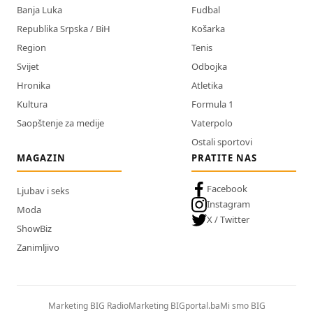
Banja Luka
Fudbal
Republika Srpska / BiH
Košarka
Region
Tenis
Svijet
Odbojka
Hronika
Atletika
Kultura
Formula 1
Saopštenje za medije
Vaterpolo
Ostali sportovi
MAGAZIN
PRATITE NAS
Facebook
Ljubav i seks
Instagram
Moda
X / Twitter
ShowBiz
Zanimljivo
Marketing BIG Radio
Marketing BIGportal.ba
Mi smo BIG