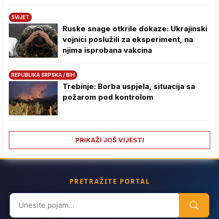
SVIJET
Ruske snage otkrile dokaze: Ukrajinski
vojnici poslužili za eksperiment, na
njima isprobana vakcina
REPUBLIKA SRPSKA / BIH
Trebinje: Borba uspjela, situacija sa
požarom pod kontrolom
PRIKAŽI JOŠ VIJESTI
PRETRAŽITE PORTAL
Search
for: