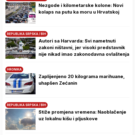
Nezgode i kilometarske kolone: Novi
kolaps na putu ka moru u Hrvatskoj
REPUBLIKA SRPSKA / BIH
Autori sa Harvarda: Svi nametnuti
zakoni ništavni, jer visoki predstavnik
nije nikad imao zakonodavna ovlaštenja
HRONIKA
Zaplijenjeno 20 kilograma marihuane,
uhapšen Zećanin
REPUBLIKA SRPSKA / BIH
Stiže promjena vremena: Naoblačenje
uz lokalnu kišu i pljuskove