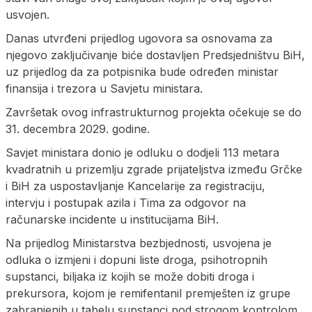
usvojen.
Danas utvrđeni prijedlog ugovora sa osnovama za
njegovo zaključivanje biće dostavljen Predsjedništvu BiH,
uz prijedlog da za potpisnika bude određen ministar
finansija i trezora u Savjetu ministara.
Završetak ovog infrastrukturnog projekta očekuje se do
31. decembra 2029. godine.
Savjet ministara donio je odluku o dodjeli 113 metara
kvadratnih u prizemlju zgrade prijateljstva između Grčke
i BiH za uspostavljanje Kancelarije za registraciju,
intervju i postupak azila i Tima za odgovor na
računarske incidente u institucijama BiH.
Na prijedlog Ministarstva bezbjednosti, usvojena je
odluka o izmjeni i dopuni liste droga, psihotropnih
supstanci, biljaka iz kojih se može dobiti droga i
prekursora, kojom je remifentanil premješten iz grupe
zabranjenih u tabelu supstanci pod strogom kontrolom.