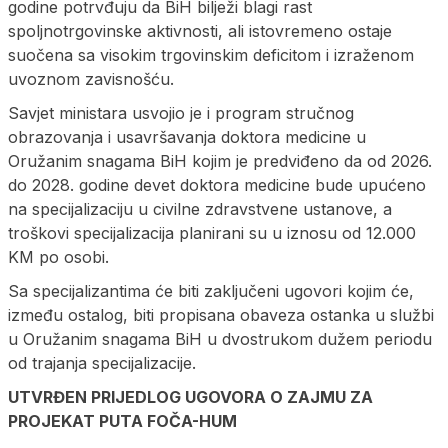
godine potrvđuju da BiH bilježi blagi rast
spoljnotrgovinske aktivnosti, ali istovremeno ostaje
suočena sa visokim trgovinskim deficitom i izraženom
uvoznom zavisnošću.
Savjet ministara usvojio je i program stručnog
obrazovanja i usavršavanja doktora medicine u
Oružanim snagama BiH kojim je predviđeno da od 2026.
do 2028. godine devet doktora medicine bude upućeno
na specijalizaciju u civilne zdravstvene ustanove, a
troškovi specijalizacija planirani su u iznosu od 12.000
KM po osobi.
Sa specijalizantima će biti zaključeni ugovori kojim će,
između ostalog, biti propisana obaveza ostanka u službi
u Oružanim snagama BiH u dvostrukom dužem periodu
od trajanja specijalizacije.
UTVRĐEN PRIЈEDLOG UGOVORA O ZAЈMU ZA
PROЈEKAT PUTA FOČA-HUM