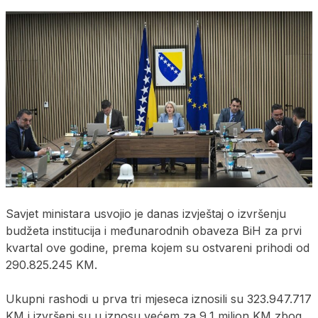
Savjet ministara usvojio je danas izvještaj o izvršenju
budžeta institucija i međunarodnih obaveza BiH za prvi
kvartal ove godine, prema kojem su ostvareni prihodi od
290.825.245 KM.
Ukupni rashodi u prva tri mjeseca iznosili su 323.947.717
KM i izvršeni su u iznosu većem za 9,1 milion KM zbog