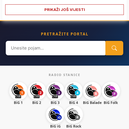
PRIKAŽI JOŠ VIJESTI
PRETRAŽITE PORTAL
Search
for:
RADIO STANICE
BiG 1
BiG 2
BiG 3
BiG 4
BiG Balade
BiG Folk
BiG iG
BiG Rock