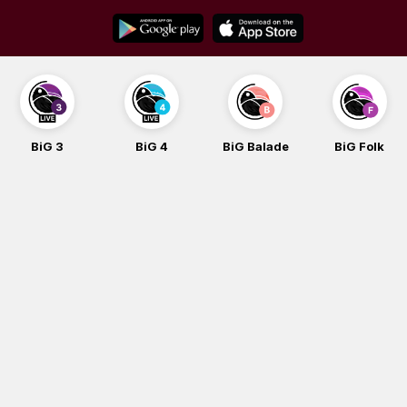
Skip
to
content
BiG 3
BiG 4
BiG Balade
BiG Folk