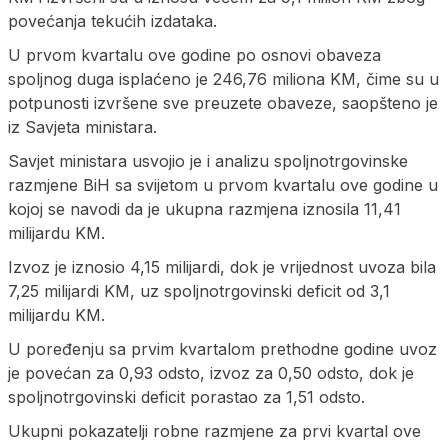
povećanja tekućih izdataka.
U prvom kvartalu ove godine po osnovi obaveza
spoljnog duga isplaćeno je 246,76 miliona KM, čime su u
potpunosti izvršene sve preuzete obaveze, saopšteno je
iz Savjeta ministara.
Savjet ministara usvojio je i analizu spoljnotrgovinske
razmjene BiH sa svijetom u prvom kvartalu ove godine u
kojoj se navodi da je ukupna razmjena iznosila 11,41
milijardu KM.
Izvoz je iznosio 4,15 milijardi, dok je vrijednost uvoza bila
7,25 milijardi KM, uz spoljnotrgovinski deficit od 3,1
milijardu KM.
U poređenju sa prvim kvartalom prethodne godine uvoz
je povećan za 0,93 odsto, izvoz za 0,50 odsto, dok je
spoljnotrgovinski deficit porastao za 1,51 odsto.
Ukupni pokazatelji robne razmjene za prvi kvartal ove