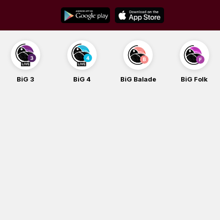
Skip
to
content
BiG 4
BiG Balade
BiG Folk
BiG iG