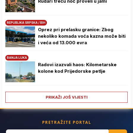
Rudari treću noć proveli u jami
REPUBLIKA SRPSKA / BIH
Oprez pri prelasku granice: Zbog
nekoliko komada voća kazna može biti
i veća od 13.000 evra
BANJA LUKA
Radovi izazvali haos: Kilometarske
kolone kod Prijedorske petlje
PRIKAŽI JOŠ VIJESTI
PRETRAŽITE PORTAL
Search