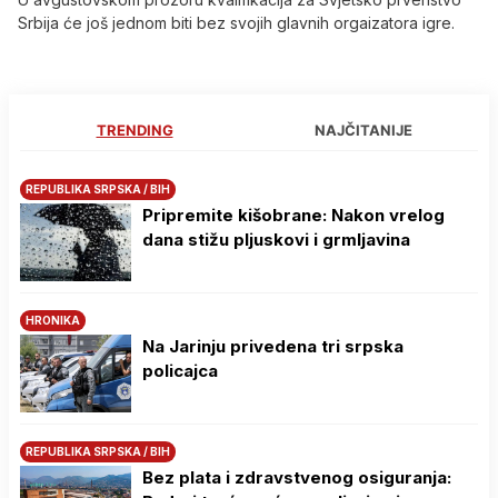
Srbija će još jednom biti bez svojih glavnih orgaizatora igre.
TRENDING
NAJČITANIJE
REPUBLIKA SRPSKA / BIH
Pripremite kišobrane: Nakon vrelog
dana stižu pljuskovi i grmljavina
HRONIKA
Na Јarinju privedena tri srpska
policajca
REPUBLIKA SRPSKA / BIH
Bez plata i zdravstvenog osiguranja: