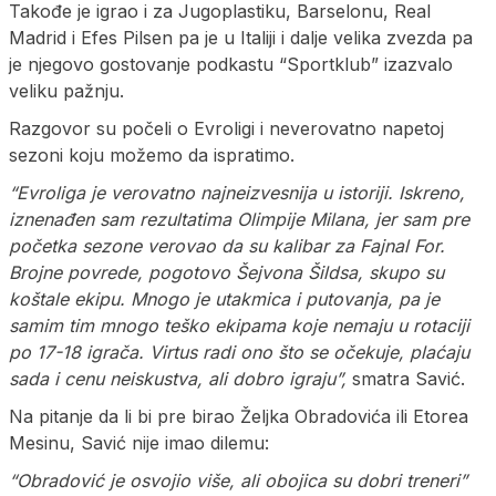
Takođe je igrao i za Jugoplastiku, Barselonu, Real
Madrid i Efes Pilsen pa je u Italiji i dalje velika zvezda pa
je njegovo gostovanje podkastu “Sportklub” izazvalo
veliku pažnju.
Razgovor su počeli o Evroligi i neverovatno napetoj
sezoni koju možemo da ispratimo.
“Evroliga je verovatno najneizvesnija u istoriji. Iskreno,
iznenađen sam rezultatima Olimpije Milana, jer sam pre
početka sezone verovao da su kalibar za Fajnal For.
Brojne povrede, pogotovo Šejvona Šildsa, skupo su
koštale ekipu. Mnogo je utakmica i putovanja, pa je
samim tim mnogo teško ekipama koje nemaju u rotaciji
po 17-18 igrača. Virtus radi ono što se očekuje, plaćaju
sada i cenu neiskustva, ali dobro igraju”,
smatra Savić.
Na pitanje da li bi pre birao Željka Obradovića ili Etorea
Mesinu, Savić nije imao dilemu:
“Obradović je osvojio više, ali obojica su dobri treneri”