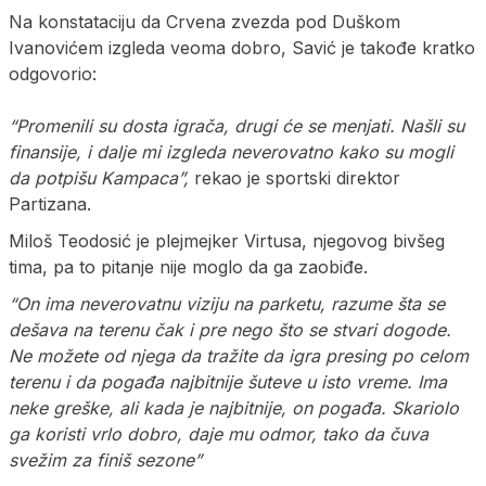
Na konstataciju da Crvena zvezda pod Duškom
Ivanovićem izgleda veoma dobro, Savić je takođe kratko
odgovorio:
“Promenili su dosta igrača, drugi će se menjati. Našli su
finansije, i dalje mi izgleda neverovatno kako su mogli
da potpišu Kampaca”,
rekao je sportski direktor
Partizana.
Miloš Teodosić je plejmejker Virtusa, njegovog bivšeg
tima, pa to pitanje nije moglo da ga zaobiđe.
“On ima neverovatnu viziju na parketu, razume šta se
dešava na terenu čak i pre nego što se stvari dogode.
Ne možete od njega da tražite da igra presing po celom
terenu i da pogađa najbitnije šuteve u isto vreme. Ima
neke greške, ali kada je najbitnije, on pogađa. Skariolo
ga koristi vrlo dobro, daje mu odmor, tako da čuva
svežim za finiš sezone”