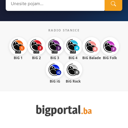
for:
RADIO STANICE
BiG 1
BiG 2
BiG 3
BiG 4
BiG Balade
BiG Folk
BiG iG
BiG Rock