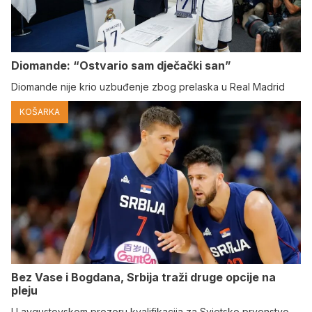
Diomande: “Ostvario sam dječački san”
Diomande nije krio uzbuđenje zbog prelaska u Real Madrid
KOŠARKA
Bez Vase i Bogdana, Srbija traži druge opcije na
pleju
U avgustovskom prozoru kvalifikacija za Svjetsko prvenstvo