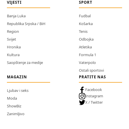
VIJESTI
SPORT
Banja Luka
Fudbal
Republika Srpska / BiH
Košarka
Region
Tenis
Svijet
Odbojka
Hronika
Atletika
Kultura
Formula 1
Saopštenje za medije
Vaterpolo
Ostali sportovi
MAGAZIN
PRATITE NAS
Facebook
Ljubav i seks
Instagram
Moda
X / Twitter
ShowBiz
Zanimljivo