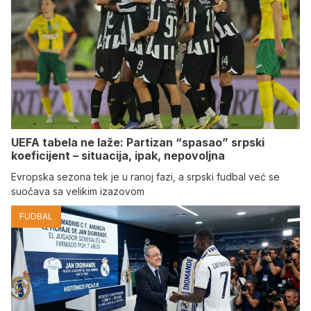
UEFA tabela ne laže: Partizan “spasao” srpski
koeficijent – situacija, ipak, nepovoljna
Evropska sezona tek je u ranoj fazi, a srpski fudbal već se
suočava sa velikim izazovom
FUDBAL