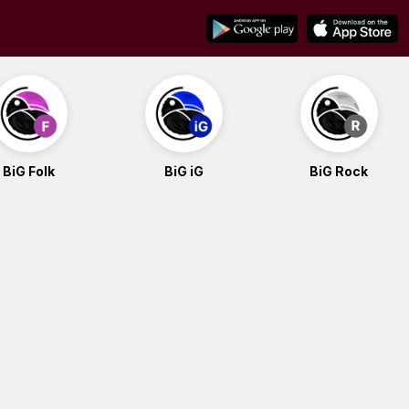
BiG Folk
BiG iG
BiG Rock