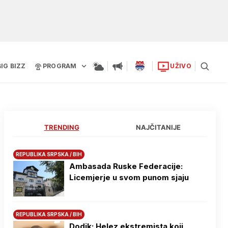
BIG BIZZ
PROGRAM
UŽIVO
TRENDING
NAJČITANIJE
REPUBLIKA SRPSKA / BIH
Ambasada Ruske Federacije:
Licemjerje u svom punom sjaju
REPUBLIKA SRPSKA / BIH
Dodik: Helez ekstremista koji