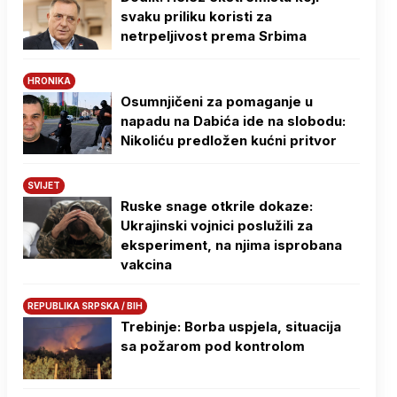
svaku priliku koristi za
netrpeljivost prema Srbima
HRONIKA
Osumnjičeni za pomaganje u
napadu na Dabića ide na slobodu:
Nikoliću predložen kućni pritvor
SVIJET
Ruske snage otkrile dokaze:
Ukrajinski vojnici poslužili za
eksperiment, na njima isprobana
vakcina
REPUBLIKA SRPSKA / BIH
Trebinje: Borba uspjela, situacija
sa požarom pod kontrolom