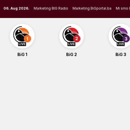
Skip
06. Aug 2026.
Marketing BIG Radio
Marketing BiGportal.ba
Mi smo 
to
content
BiG 1
BiG 2
BiG 3