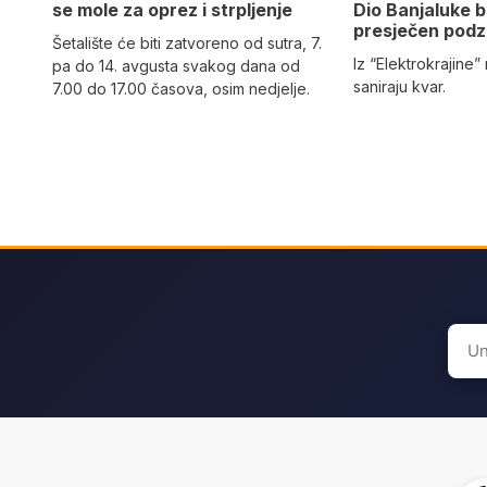
Dio Banjaluke b
se mole za oprez i strpljenje
presječen podz
Šetalište će biti zatvoreno od sutra, 7.
Iz “Elektrokrajine
pa do 14. avgusta svakog dana od
saniraju kvar.
7.00 do 17.00 časova, osim nedjelje.
Sear
for: