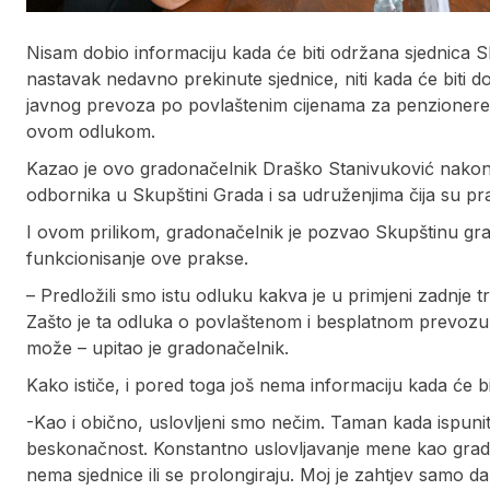
Nisam dobio informaciju kada će biti održana sjednica Sk
nastavak nedavno prekinute sjednice, niti kada će biti d
javnog prevoza po povlaštenim cijenama za penzionere,
ovom odlukom.
Kazao je ovo gradonačelnik Draško Stanivuković nakon
odbornika u Skupštini Grada i sa udruženjima čija su p
I ovom prilikom, gradonačelnik je pozvao Skupštinu gra
funkcionisanje ove prakse.
– Predložili smo istu odluku kakva je u primjeni zadnje
Zašto je ta odluka o povlaštenom i besplatnom prevozu 
može – upitao je gradonačelnik.
Kako ističe, i pored toga još nema informaciju kada će b
-Kao i obično, uslovljeni smo nečim. Taman kada ispunite 
beskonačnost. Konstantno uslovljavanje mene kao grado
nema sjednice ili se prolongiraju. Moj je zahtjev samo d