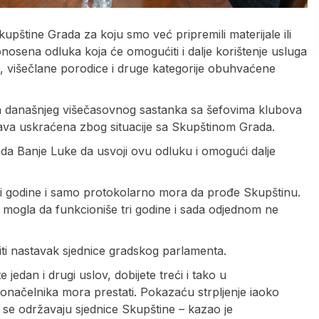
upštine Grada za koju smo već pripremili materijale ili
onosena odluka koja će omogućiti i dalje korištenje usluga
 višečlane porodice i druge kategorije obuhvaćene
 današnjeg višečasovnog sastanka sa šefovima klubova
rava uskraćena zbog situacije sa Skupštinom Grada.
da Banje Luke da usvoji ovu odluku i omogući dalje
 tri godine i samo protokolarno mora da prođe Skupštinu.
mogla da funkcioniše tri godine i sada odjednom ne
iti nastavak sjednice gradskog parlamenta.
jedan i drugi uslov, dobijete treći i tako u
načelnika mora prestati. Pokazaću strpljenje iaoko
a se održavaju sjednice Skupštine – kazao je