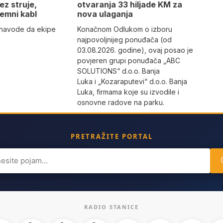
otvaranja 33 hiljade KM za
ez struje,
nova ulaganja
emni kabl
Konačnom Odlukom o izboru
” navode da ekipe
najpovoljnijeg ponuđača (od
03.08.2026. godine), ovaj posao je
povjeren grupi ponuđača „ABC
SOLUTIONS“ d.o.o. Banja
Luka i „Kozaraputevi“ d.o.o. Banja
Luka, firmama koje su izvodile i
osnovne radove na parku.
PRETRAŽITE PORTAL
ch
RADIO STANICE