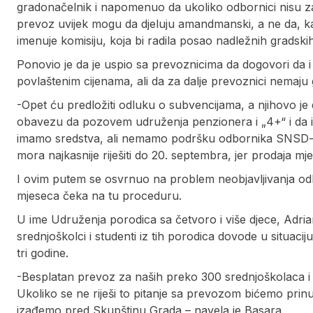
gradonačelnik i napomenuo da ukoliko odbornici nisu 
prevoz uvijek mogu da djeluju amandmanski, a ne da, ka
imenuje komisiju, koja bi radila posao nadležnih gradskih
Ponovio je da je uspio sa prevoznicima da dogovori da
povlaštenim cijenama, ali da za dalje prevoznici nemaju 
-Opet ću predložiti odluku o subvencijama, a njihovo j
obavezu da pozovem udruženja penzionera i „4+“ i da im
imamo sredstva, ali nemamo podršku odbornika SNSD-a 
mora najkasnije riješiti do 20. septembra, jer prodaja m
I ovim putem se osvrnuo na problem neobjavljivanja odl
mjeseca čeka na tu proceduru.
U ime Udruženja porodica sa četvoro i više djece, Adri
srednjoškolci i studenti iz tih porodica dovode u situac
tri godine.
-Besplatan prevoz za naših preko 300 srednjoškolaca i s
Ukoliko se ne riješi to pitanje sa prevozom bićemo prinu
izađemo pred Skupštinu Grada – navela je Basara.