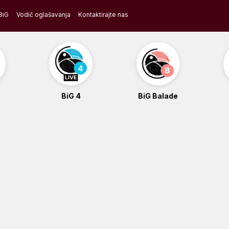
BiG
Vodič oglašavanja
Kontaktirajte nas
BiG 4
BiG Balade