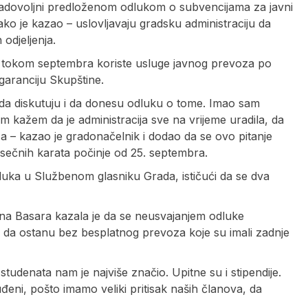
zadovoljni predloženom odlukom o subvencijama za javni
ko je kazao – uslovljavaju gradsku administraciju da
 odjeljenja.
 i tokom septembra koriste usluge javnog prevoza po
garanciju Skupštine.
e da diskutuju i da donesu odluku o tome. Imao sam
 kažem da je administracija sve na vrijeme uradila, da
– kazao je gradonačelnik i dodao da se ovo pitanje
jesečnih karata počinje od 25. septembra.
uka u Službenom glasniku Grada, ističući da se dva
ana Basara kazala je da se neusvajanjem odluke
iju da ostanu bez besplatnog prevoza koje su imali zadnje
tudenata nam je najviše značio. Upitne su i stipendije.
đeni, pošto imamo veliki pritisak naših članova, da