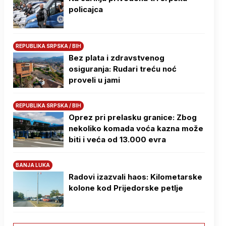
policajca
REPUBLIKA SRPSKA / BIH
Bez plata i zdravstvenog
osiguranja: Rudari treću noć
proveli u jami
REPUBLIKA SRPSKA / BIH
Oprez pri prelasku granice: Zbog
nekoliko komada voća kazna može
biti i veća od 13.000 evra
BANJA LUKA
Radovi izazvali haos: Kilometarske
kolone kod Prijedorske petlje