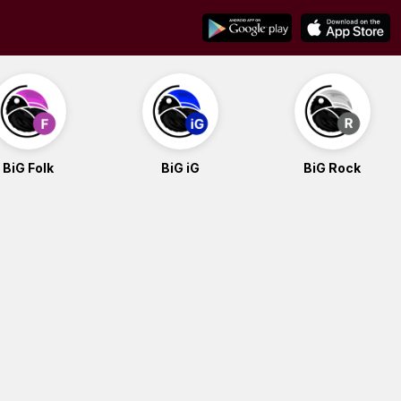
BiG Folk
BiG iG
BiG Rock