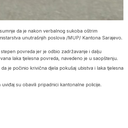
 zbog sumnje da je nakon verbalnog sukoba oštrim
nistarstva unutrašnjih poslova /MUP/ Kantona Sarajevo.
stepen povreda jer je odbio zadržavanje i dalju
tatovana laka tjelesna povreda, navedeno je u saopštenju.
 je počinio krivična djela pokušaj ubistva i laka tjelesna
viđaj su obavili pripadnici kantonalne policije.