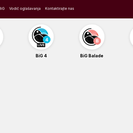
BiG
Vodič oglašavanja
Kontaktirajte nas
BiG 4
BiG Balade