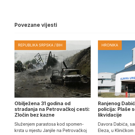
Povezane vijesti
REPUBLIKA SRPSKA / BIH
HRONIKA
Obilježena 31 godina od
Ranjenog Dabić
stradanja na Petrovačkoj cesti:
policija: Plaše 
Zločin bez kazne
likvidacije
Služenjem parastosa kod spomen-
Davora Dabića, sa
krsta u mjestu Janjile na Petrovačkoj
Eleza, u Kliničkom