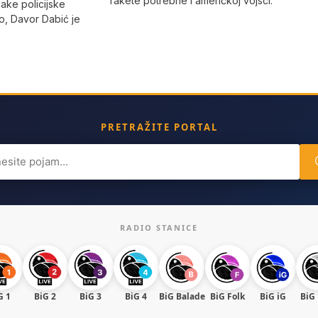
rakete potrebne i američkoj vojsci.
jake policijske
, Davor Dabić je
PRETRAŽITE PORTAL
ch
RADIO STANICE
G 1
BiG 2
BiG 3
BiG 4
BiG Balade
BiG Folk
BiG iG
BiG