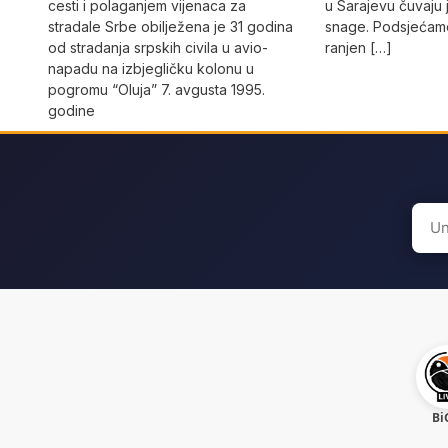
cesti i polaganjem vijenaca za
u Sarajevu čuvaju 
stradale Srbe obilježena je 31 godina
snage. Podsjećamo
od stradanja srpskih civila u avio-
ranjen […]
napadu na izbjegličku kolonu u
pogromu “Oluja” 7. avgusta 1995.
godine
Sear
for:
Bi