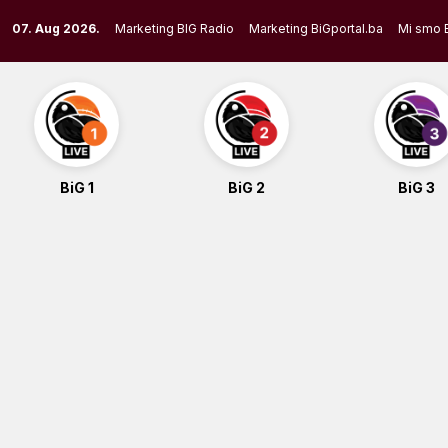
Skip
07. Aug 2026.
Marketing BIG Radio
Marketing BiGportal.ba
Mi smo 
to
content
BiG 1
BiG 2
BiG 3