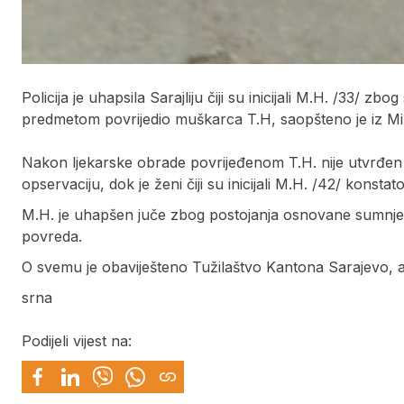
Policija je uhapsila Sarajliju čiji su inicijali M.H. /33/
predmetom povrijedio muškarca T.H, saopšteno je iz Mi
Nakon ljekarske obrade povrijeđenom T.H. nije utvrđen 
opservaciju, dok je ženi čiji su inicijali M.H. /42/ kons
M.H. je uhapšen juče zbog postojanja osnovane sumnje da
povreda.
O svemu je obaviješteno Tužilaštvo Kantona Sarajevo, a u
srna
Podijeli vijest na: