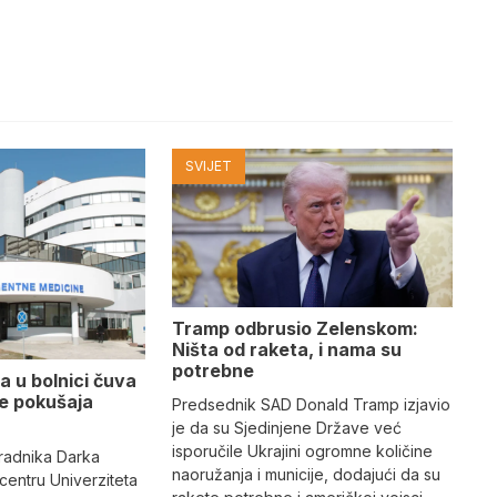
SVIJET
Tramp odbrusio Zelenskom:
Ništa od raketa, i nama su
potrebne
a u bolnici čuva
se pokušaja
Predsednik SAD Donald Tramp izjavio
je da su Sjedinjene Države već
isporučile Ukrajini ogromne količine
radnika Darka
naoružanja i municije, dodajući da su
 centru Univerziteta