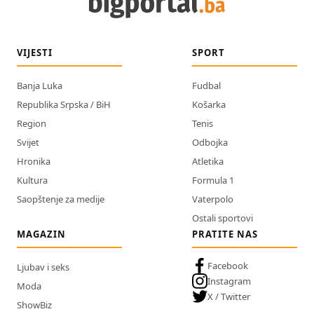
VIJESTI
SPORT
Banja Luka
Fudbal
Republika Srpska / BiH
Košarka
Region
Tenis
Svijet
Odbojka
Hronika
Atletika
Kultura
Formula 1
Saopštenje za medije
Vaterpolo
Ostali sportovi
MAGAZIN
PRATITE NAS
Facebook
Ljubav i seks
Instagram
Moda
X / Twitter
ShowBiz