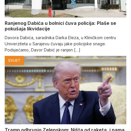
Ranjenog Dabića u bolnici čuva policija: Plaše se
pokušaja likvidacije
Davora Dabića, saradnika Darka Eleza, u Kliničkom centru
Univerziteta u Sarajevu čuvaju jake policijske snage.
Podsjećamo, Davor Dabić je ranjen […]
SVIJET
Tramp odbrusio Zelenskom: Ništa od raketa, i nama