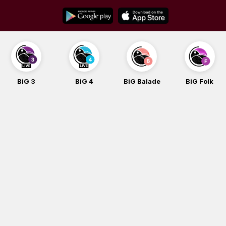
Skip
to
content
BiG 3
BiG 4
BiG Balade
BiG Folk