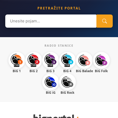
PRETRAŽITE PORTAL
Search
for:
RADIO STANICE
BiG 1
BiG 2
BiG 3
BiG 4
BiG Balade
BiG Folk
BiG iG
BiG Rock