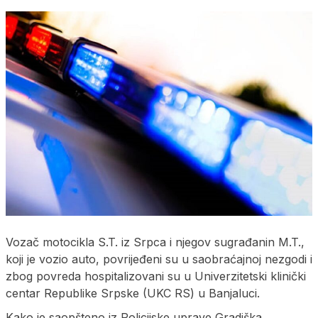
Vozač motocikla S.T. iz Srpca i njegov sugrađanin M.T.,
koji je vozio auto, povrijeđeni su u saobraćajnoj nezgodi i
zbog povreda hospitalizovani su u Univerzitetski klinički
centar Republike Srpske (UKC RS) u Banjaluci.
Kako je saopšteno iz Policijske uprave Gradiška,