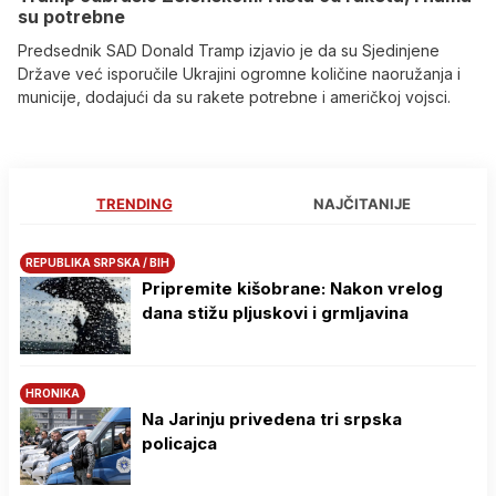
su potrebne
Predsednik SAD Donald Tramp izjavio je da su Sjedinjene
Države već isporučile Ukrajini ogromne količine naoružanja i
municije, dodajući da su rakete potrebne i američkoj vojsci.
TRENDING
NAJČITANIJE
REPUBLIKA SRPSKA / BIH
Pripremite kišobrane: Nakon vrelog
dana stižu pljuskovi i grmljavina
HRONIKA
Na Јarinju privedena tri srpska
policajca